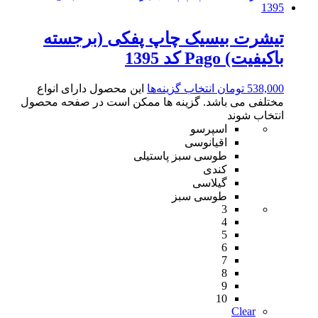
تیشرت بیسیک چاپ پفکی (برجسته
باکیفیت) Pago کد 1395
538,000
تومان
انتخاب گزینه‌ها
این محصول دارای انواع
مختلفی می باشد. گزینه ها ممکن است در صفحه محصول
انتخاب شوند
اسپرسو
اقیانوسی
طوسی سبز پاستیلی
کندی
گیلاسی
طوسی سبز
3
4
5
6
7
8
9
10
Clear