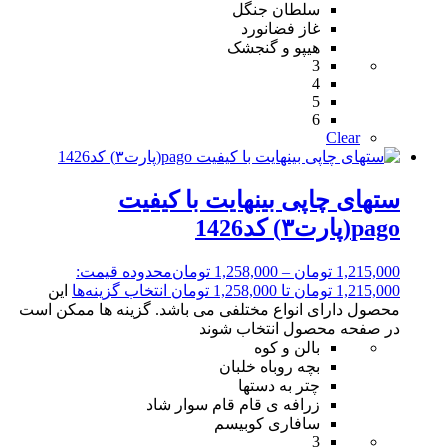
سلطان جنگل
غاز فضانورد
هیپو و گنجشک
3
4
5
6
Clear
ستهای چاپی بینهایت با کیفیت
pago(پارت۳) کد1426
1,215,000
تومان
–
1,258,000
تومان
محدوده قیمت:
1,215,000 تومان تا 1,258,000 تومان
انتخاب گزینه‌ها
این
محصول دارای انواع مختلفی می باشد. گزینه ها ممکن است
در صفحه محصول انتخاب شوند
بالن و کوه
بچه روباه خلبان
چتر به دستها
زرافه ی قام قام سوار شاد
سافاری کوبیسم
3