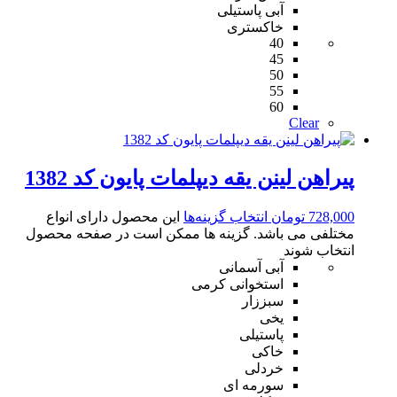
آبی پاستیلی
خاکستری
40
45
50
55
60
Clear
پیراهن لینن یقه دیپلمات پایون کد 1382
728,000
تومان
انتخاب گزینه‌ها
این محصول دارای انواع
مختلفی می باشد. گزینه ها ممکن است در صفحه محصول
انتخاب شوند
آبی آسمانی
استخوانی کرمی
سبززار
یخی
پاستیلی
خاکی
خردلی
سورمه ای