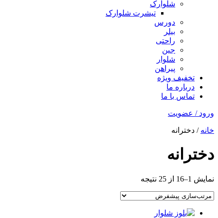
شلوارک
تیشرت شلوارک
دورس
بیلر
راحتی
جین
شلوار
پیراهن
تخفیف ویژه
درباره ما
تماس با ما
ورود / عضویت
خانه
/ دخترانه
دخترانه
نمایش 1–16 از 25 نتیجه