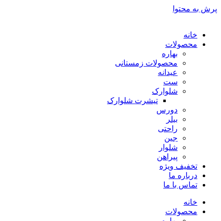
پرش به محتوا
خانه
محصولات
بهاره
محصولات زمستانی
عیدانه
ست
شلوارک
تیشرت شلوارک
دورس
بیلر
راحتی
جین
شلوار
پیراهن
تخفیف ویژه
درباره ما
تماس با ما
خانه
محصولات
بهاره