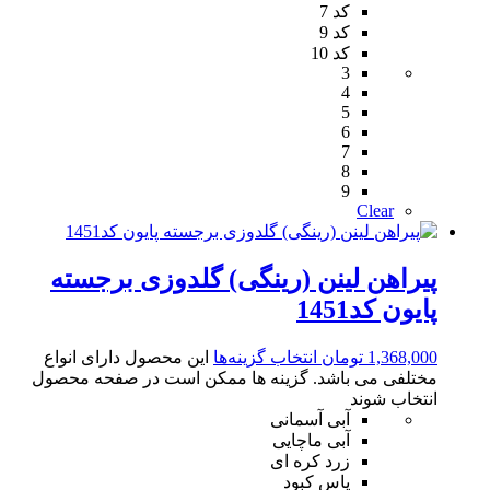
کد 7
کد 9
کد 10
3
4
5
6
7
8
9
Clear
پیراهن لینن (رینگی) گلدوزی برجسته
پایون کد1451
1,368,000
تومان
انتخاب گزینه‌ها
این محصول دارای انواع
مختلفی می باشد. گزینه ها ممکن است در صفحه محصول
انتخاب شوند
آبی آسمانی
آبی ماچایی
زرد کره ای
یاس کبود