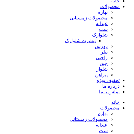
خانه
محصولات
بهاره
محصولات زمستانی
عیدانه
ست
شلوارک
تیشرت شلوارک
دورس
بیلر
راحتی
جین
شلوار
پیراهن
تخفیف ویژه
درباره ما
تماس با ما
خانه
محصولات
بهاره
محصولات زمستانی
عیدانه
ست