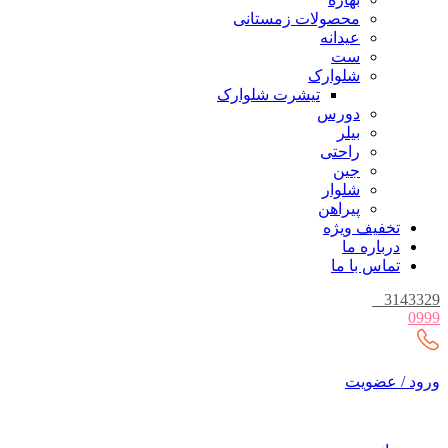
محصولات زمستانی
عیدانه
ست
شلوارک
تیشرت شلوارک
دورس
بیلر
راحتی
جین
شلوار
پیراهن
تخفیف ویژه
درباره ما
تماس با ما
_
3143329
0999
ورود / عضویت