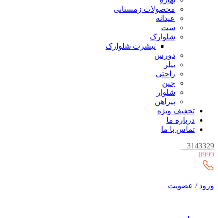
محصولات زمستانی
عیدانه
ست
شلوارک
تیشرت شلوارک
دورس
بیلر
راحتی
جین
شلوار
پیراهن
تخفیف ویژه
درباره ما
تماس با ما
_
3143329
0999
ورود / عضویت