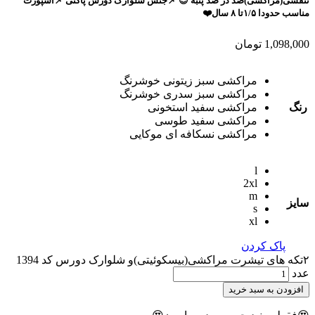
تنفسی(مراکشی)صد در صد پنبه 😍 📌جنس شلوارک دورس پاکتی 📌اسپورت
مناسب حدودا ۱/۵تا ۸ سال❤️
1,098,000
تومان
مراکشی سبز زیتونی خوشرنگ
مراکشی سبز سدری خوشرنگ
رنگ
مراکشی سفید استخونی
مراکشی سفید طوسی
مراکشی نسکافه ای موکایی
l
2xl
m
سایز
s
xl
پاک کردن
۲تکه های تیشرت مراکشی(بیسکوئیتی)و شلوارک دورس کد 1394
عدد
افزودن به سبد خرید