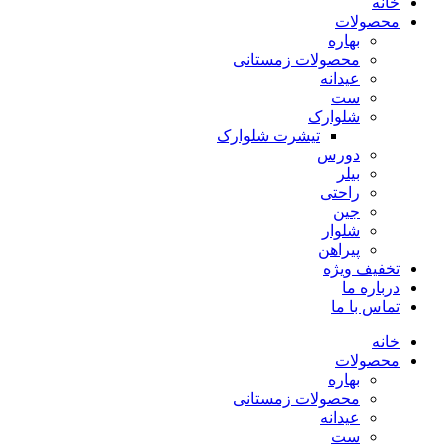
خانه
محصولات
بهاره
محصولات زمستانی
عیدانه
ست
شلوارک
تیشرت شلوارک
دورس
بیلر
راحتی
جین
شلوار
پیراهن
تخفیف ویژه
درباره ما
تماس با ما
خانه
محصولات
بهاره
محصولات زمستانی
عیدانه
ست