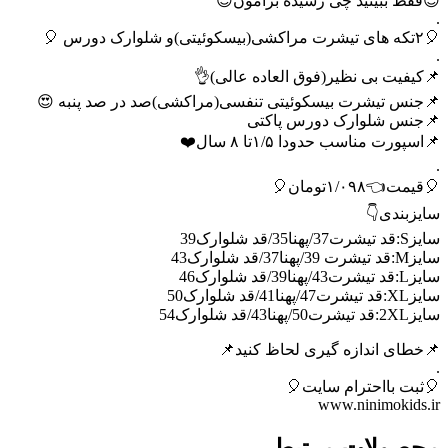
😍فقط ببینید چی رسیده برامون😍
.
🎈۲تکه های تیشرت مراکشی(بیسکوئیتی)و شلوارک دورس 🎈
.
📌کیفیت بی نظیر(فوق العاده عالی)👌
📌جنس تیشرت بیسکوئیتی تنفسی(مراکشی)صد در صد پنبه 😍
📌جنس شلوارک دورس پاکتی
📌اسپورت مناسب حدودا ۱/۵تا ۸ سال❤️
.
🎈قیمت👈۱/۰۹۸تومان🎈
سایزبندی👇
سایزS:قد تیشرت37/پهنا35/قد شلوارک39
سایزM:قد تیشرت 39/پهنا37/قد شلوارک43
سایزL:قد تیشرت43/پهنا39/قد شلوارک46
سایزXL:قد تیشرت47/پهنا41/قد شلوارک50
سایز2XL:قد تیشرت50/پهنا43/قد شلوارک54
📌خطای اندازه گیری لحاظ کنید📌
.
🎈ثبت بااحترام سایت🎈
www.ninimokids.ir
محصولات مرتبط