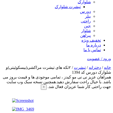
شلوارک
تیشرت شلوارک
دورس
بیلر
راحتی
جین
شلوار
پیراهن
تخفیف ویژه
درباره ما
تماس با ما
ورود / عضویت
خانه
/
دخترانه
/
تیشرت
/ ۲تکه های تیشرت مراکشی(بیسکوئیتی)و
شلوارک دورس کد 1394
همراهان عزیز نی نی مو کیدز
، تمامی موجودی ها و قیمت بروز می
باشد. با خیال راحت سفارش دهید.همچنین نسخه سبک وب سایت
جهت راحتی کار شما عزیزان فعال شد.
×