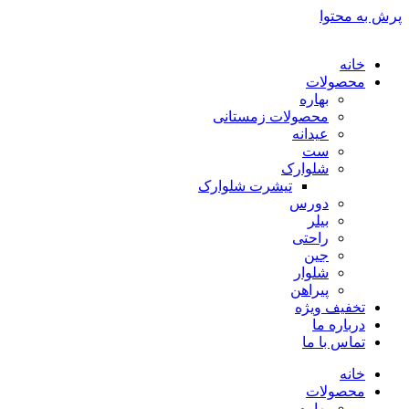
پرش به محتوا
خانه
محصولات
بهاره
محصولات زمستانی
عیدانه
ست
شلوارک
تیشرت شلوارک
دورس
بیلر
راحتی
جین
شلوار
پیراهن
تخفیف ویژه
درباره ما
تماس با ما
خانه
محصولات
بهاره