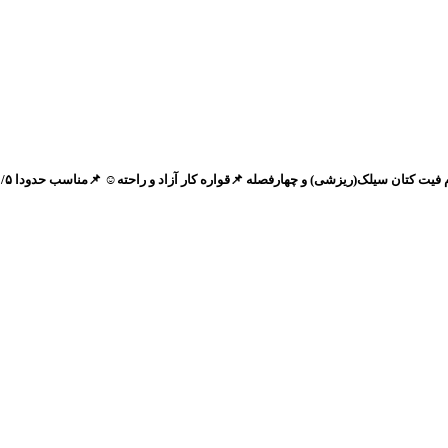
 سیلک(ریزشی) و چهارفصله 📌قواره کار آزاد و راحته☺️ 📌مناسب حدودا ۱/۵ تا ۷-۸سال