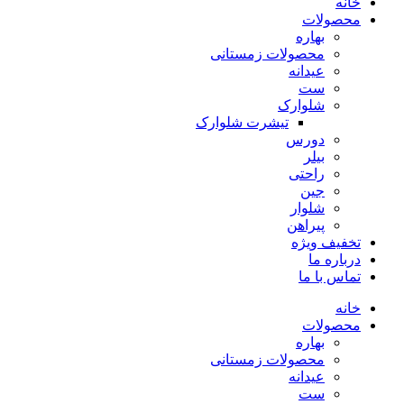
خانه
محصولات
بهاره
محصولات زمستانی
عیدانه
ست
شلوارک
تیشرت شلوارک
دورس
بیلر
راحتی
جین
شلوار
پیراهن
تخفیف ویژه
درباره ما
تماس با ما
خانه
محصولات
بهاره
محصولات زمستانی
عیدانه
ست