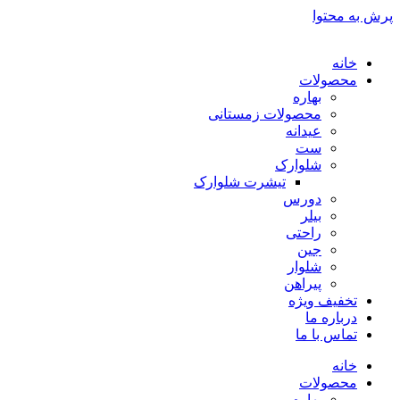
پرش به محتوا
خانه
محصولات
بهاره
محصولات زمستانی
عیدانه
ست
شلوارک
تیشرت شلوارک
دورس
بیلر
راحتی
جین
شلوار
پیراهن
تخفیف ویژه
درباره ما
تماس با ما
خانه
محصولات
بهاره