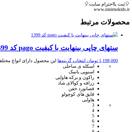
🎈ثبت بااحترام سایت🎈
www.ninimokids.ir
محصولات مرتبط
ستهای چاپی بینهایت با کیفیت pago کد 1399
1,198,000
تومان
انتخاب گزینه‌ها
این محصول دارای انواع مختل
اسکله ی ساحلی
اسنوپی بانمک
راکون و برکه هاوایی
زرافه و کوالای شاد
فصانورد خفن
قایق های کوچولو
هاوایی
3
4
5
6
7
8