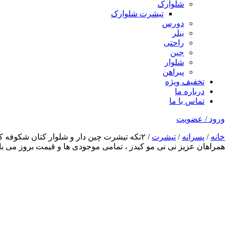
شلوارک
تیشرت شلوارک
دورس
بیلر
راحتی
جین
شلوار
پیراهن
تخفیف ویژه
درباره ما
تماس با ما
ورود / عضویت
خانه
/
پسرانه
/
تیشرت
/ ۲تکه تیشرت چین دار و شلوار کتان شکوفه کد 1398
همراهان عزیز نی نی مو کیدز
، تمامی موجودی ها و قیمت بروز می 