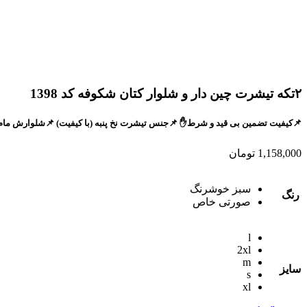
۲تکه تیشرت چین دار و شلوار کتان شکوفه کد 1398
📌کیفیت تضمین بی قید و شرط✋ 📌جنس تیشرت نخ پنبه (با کیفیت) 📌شلوارش مام فیت کتان
1,158,000
تومان
سبز خوشرنگ
رنگ
صورتی خاص
l
2xl
m
سایز
s
xl