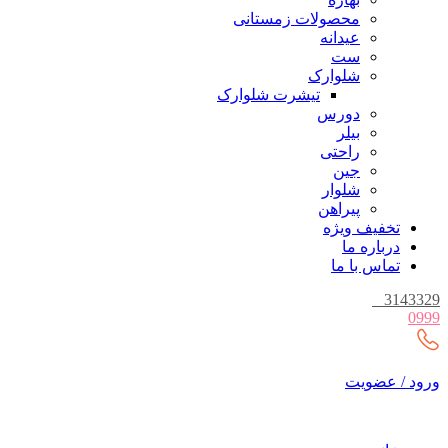
محصولات زمستانی
عیدانه
ست
شلوارک
تیشرت شلوارک
دورس
بیلر
راحتی
جین
شلوار
پیراهن
تخفیف ویژه
درباره ما
تماس با ما
_
3143329
0999
ورود / عضویت