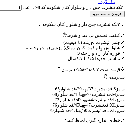
پاک کردن
۲تکه تیشرت چین دار و شلوار کتان شکوفه کد 1398 عدد
افزودن به سبد خرید
🎈۲تکه تیشرت چین دار و شلوار کتان شکوفه🎈
.
📌کیفیت تضمین بی قید و شرط✋
📌جنس تیشرت نخ پنبه (با کیفیت)
📌شلوارش مام فیت کتان سیلک(ریزشی) و چهارفصله
📌قواره کار آزاد و راحته☺️
📌مناسب حدودا ۱/۵ تا ۷-۸سال
.
🎈قیمت ست ۲تکه👈۱/۱۵۸ تومان🎈
سایزبندی👇
سایزS:قد تیشرت37/پهنا39/قد شلوار65
سایزM:قد تیشرت 40/پهنا41/قد شلوار68
سایزL:قد تیشرت44/پهنا43/قد شلوار72
سایزXL:قدتیشرت47/پهنا45/قد شلوار76
سایز2XL:قد تیشرت50/پهنا47/قد شلوار79
📌خطای اندازه گیری لحاظ کنید📌
.