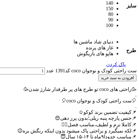
140
سایز
150
80
90
100
دنیای شاد ماشین ها
غاز های پرنده
طرح
هاپو های بازیگوش
پاک کردن
ست راحتی کودک و نوجوان coco کد1391 عدد
افزودن به سبد خرید
🥳راحتی های coco تو طرح های پر طرفدار شارژ شدن🥳
.
🎈ست راحتی کودک و نوجوان coco🎈
.
📌کیفیت تضمین برند کوکو☺️
📌جنس پارچه پنبه ریلی؛بدون پرز دهی😍
📌کاملا نرم و لطیف،مناسب فصل🙂‍↔️
📌لکه نمیگیرد و براحتی پاک میشود بدون اینکه رنگش بره😉
📌مناسب حدودا۹ماه تا ۱۴-۱۵ سال😇