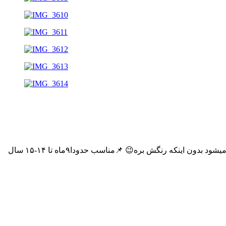
📌کیفیت تضمین برند کوکو☺️ 📌جنس پارچه پنبه ریلی؛بدون پرز دهی😍 📌کاملا نرم و لطیف،مناسب فصل🙂‍↔️ 📌لکه نمیگیرد و براحتی پاک میشود بدون اینکه رنگش بره😉 📌مناسب حدودا۹ماه تا ۱۴-۱۵ سال