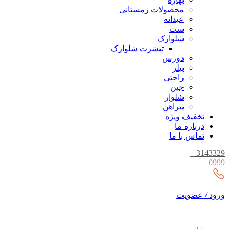
محصولات زمستانی
عیدانه
ست
شلوارک
تیشرت شلوارک
دورس
بیلر
راحتی
جین
شلوار
پیراهن
تخفیف ویژه
درباره ما
تماس با ما
_
3143329
0999
ورود / عضویت