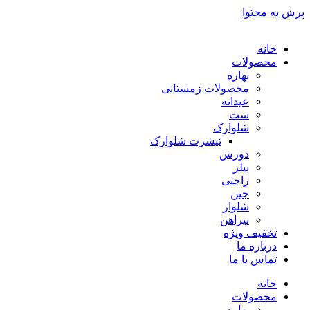
پرش به محتوا
خانه
محصولات
بهاره
محصولات زمستانی
عیدانه
ست
شلوارک
تیشرت شلوارک
دورس
بیلر
راحتی
جین
شلوار
پیراهن
تخفیف ویژه
درباره ما
تماس با ما
خانه
محصولات
بهاره