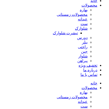
خانه
محصولات
بهاره
محصولات زمستانی
عیدانه
ست
شلوارک
تیشرت شلوارک
دورس
بیلر
راحتی
جین
شلوار
پیراهن
تخفیف ویژه
درباره ما
تماس با ما
خانه
محصولات
بهاره
محصولات زمستانی
عیدانه
ست