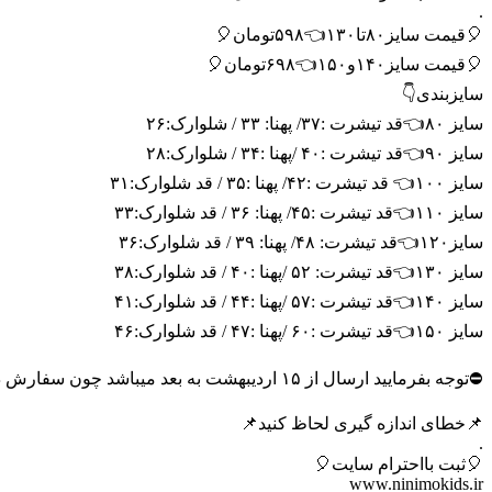
.
🎈قیمت سایز۸۰تا۱۳۰👈۵۹۸تومان🎈
🎈قیمت سایز۱۴۰و۱۵۰👈۶۹۸تومان🎈
سایزبندی👇
سایز ۸۰👈قد تیشرت :۳۷/ پهنا: ۳۳ / شلوارک:۲۶
سایز ۹۰👈قد تیشرت :۴۰ /پهنا :۳۴ / شلوارک:۲۸
سایز ۱۰۰👈 قد تیشرت :۴۲/ پهنا :۳۵ / قد شلوارک:۳۱
سایز ۱۱۰👈قد تیشرت :۴۵/ پهنا: ۳۶ / قد شلوارک:۳۳
سایز۱۲۰👈قد تیشرت: ۴۸/ پهنا: ۳۹ / قد شلوارک:۳۶
سایز ۱۳۰👈قد تیشرت: ۵۲ /پهنا :۴۰ / قد شلوارک:۳۸
سایز ۱۴۰👈قد تیشرت :۵۷ /پهنا :۴۴ / قد شلوارک:۴۱
سایز ۱۵۰👈قد تیشرت :۶۰ /پهنا :۴۷ / قد شلوارک:۴۶
⛔️توجه بفرمایید ارسال از ۱۵ اردیبهشت به بعد میباشد چون سفارش دادیم برای مجموعه⛔️
📌خطای اندازه گیری لحاظ کنید📌
.
🎈ثبت بااحترام سایت🎈
www.ninimokids.ir