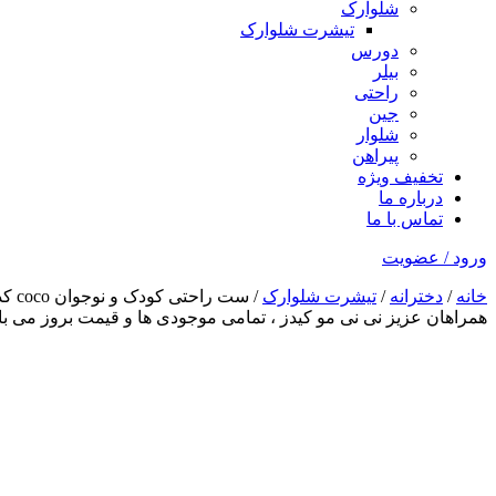
شلوارک
تیشرت شلوارک
دورس
بیلر
راحتی
جین
شلوار
پیراهن
تخفیف ویژه
درباره ما
تماس با ما
ورود / عضویت
خانه
/
دخترانه
/
تیشرت شلوارک
/ ست راحتی کودک و نوجوان coco کد1391
همراهان عزیز نی نی مو کیدز
، تمامی موجودی ها و قیمت بروز می 