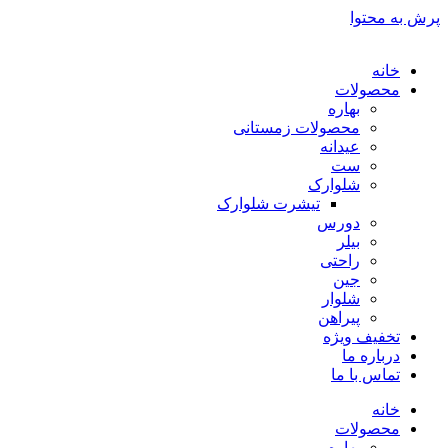
پرش به محتوا
خانه
محصولات
بهاره
محصولات زمستانی
عیدانه
ست
شلوارک
تیشرت شلوارک
دورس
بیلر
راحتی
جین
شلوار
پیراهن
تخفیف ویژه
درباره ما
تماس با ما
خانه
محصولات
بهاره