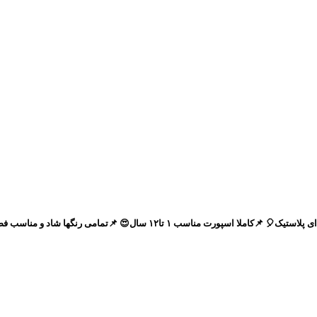
 سال😍 📌تمامی رنگها شاد و مناسب فصل انتخاب شده😇 .