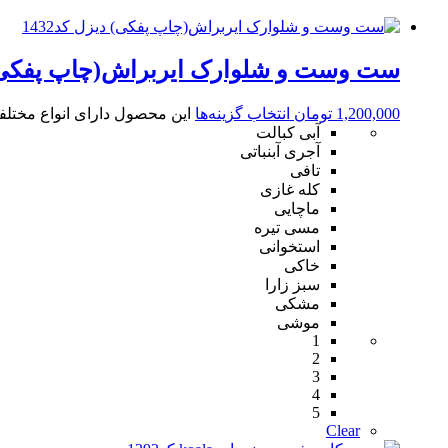
ست وست و شلوارک ایربراش(چاپ پفکی) دی
1,200,000
تومان
انتخاب گزینه‌ها
این محصول دارای انواع مختل
آبی کبالت
آجری آبنباتی
تافی
کله غازی
ماچایی
مسی تیره
استخوانی
خاکی
سبز زارا
مشکی
موشی
1
2
3
4
5
Clear