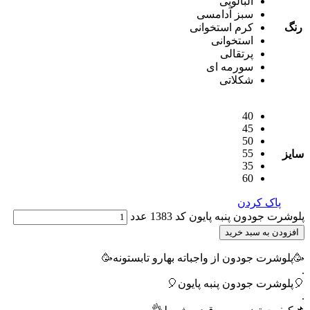
آلبالویی
سبز آدامسی
رنگ
کرم استخوانی
استخوانی
پرتقالی
سورمه ای
شکلاتی
40
45
50
55
سایز
35
60
پاک کردن
پلوشرت جودون پنبه پایون کد 1383 عدد
افزودن به سبد خرید
🥳پلوشرت جودون از واجباته بهارو تابستونه🥳
.
🎈پلوشرت جودون پنبه پایون🎈
.