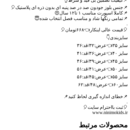
📌کیفیت تضمین بی قید و شرط👌
📌جنس بلوز جودون صد در صد پنبه ای بدون ذره ای پلاستیک🎈
📌کاملا اسپورت مناسب ۱ تا۱۲ سال😍
📌تمامی رنگها شاد و مناسب فصل انتخاب شده😇
.
🎈قیمت عالی اینکار👈۶۶۸تومان🎈
سایزبندی👇
سایز ۳۵👈عرض:۳۲/قد:۳۶
سایز ۴۰👈عرض:۳۶/قد:۴۱
سایز ۴۵👈عرض:۳۹/قد:۴۶
سایز ۵۰👈عرض:۴۱/قد:۵۱
سایز ۵۵👈عرض:۴۵/قد:۵۶
سایز۶۰👈عرض:۴۸/قد:۶۲
📌خطای اندازه گیری لحاظ کنید📌
.
🎈ثبت بااحترام سایت🎈
www.ninimokids.ir
محصولات مرتبط