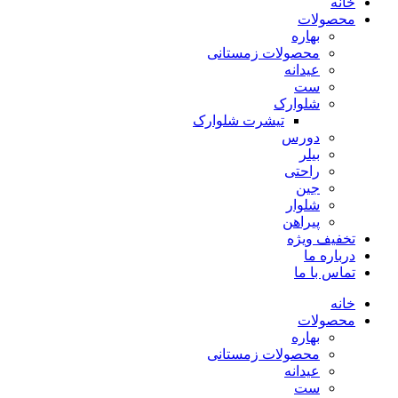
خانه
محصولات
بهاره
محصولات زمستانی
عیدانه
ست
شلوارک
تیشرت شلوارک
دورس
بیلر
راحتی
جین
شلوار
پیراهن
تخفیف ویژه
درباره ما
تماس با ما
خانه
محصولات
بهاره
محصولات زمستانی
عیدانه
ست