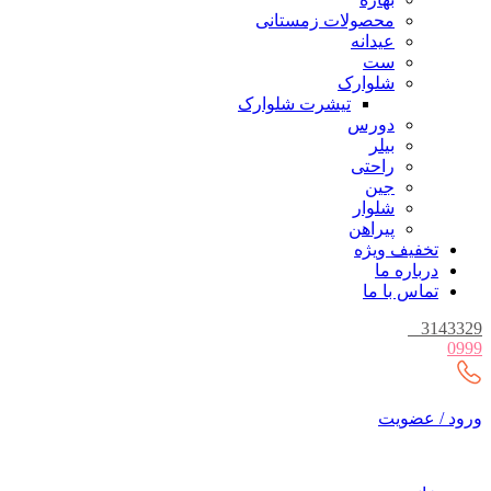
محصولات زمستانی
عیدانه
ست
شلوارک
تیشرت شلوارک
دورس
بیلر
راحتی
جین
شلوار
پیراهن
تخفیف ویژه
درباره ما
تماس با ما
_
3143329
0999
ورود / عضویت