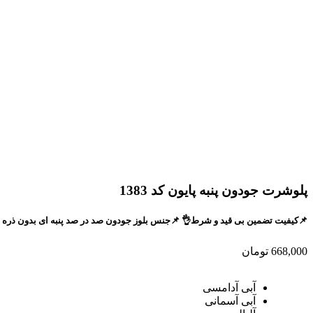
پلوشرت جودون پنبه پایون کد 1383
📌کیفیت تضمین بی قید و شرط👌 📌جنس بلوز جودون صد در صد پنبه ای بدون ذره ای پلاستیک🎈 📌کاملا اسپورت مناسب ۱ تا۱۲
668,000
تومان
آبی آدامسی
آبی آسمانی