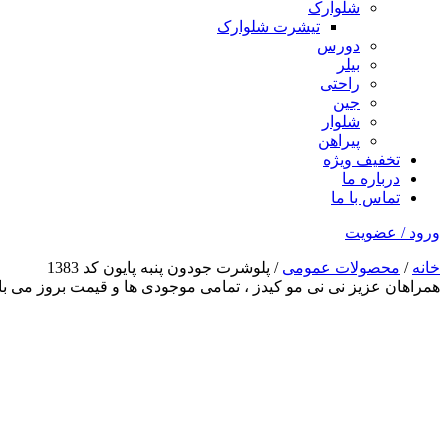
شلوارک
تیشرت شلوارک
دورس
بیلر
راحتی
جین
شلوار
پیراهن
تخفیف ویژه
درباره ما
تماس با ما
ورود / عضویت
خانه
/
محصولات عمومی
/ پلوشرت جودون پنبه پایون کد 1383
همراهان عزیز نی نی مو کیدز
، تمامی موجودی ها و قیمت بروز می 