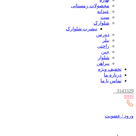
محصولات زمستانی
عیدانه
ست
شلوارک
تیشرت شلوارک
دورس
بیلر
راحتی
جین
شلوار
پیراهن
تخفیف ویژه
درباره ما
تماس با ما
_
3143329
0999
ورود / عضویت