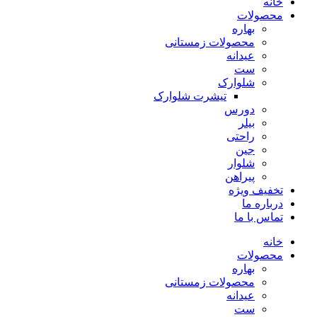
خانه
محصولات
بهاره
محصولات زمستانی
عیدانه
ست
شلوارک
تیشرت شلوارک
دورس
بیلر
راحتی
جین
شلوار
پیراهن
تخفیف ویژه
درباره ما
تماس با ما
خانه
محصولات
بهاره
محصولات زمستانی
عیدانه
ست