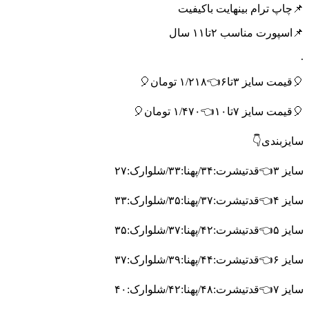
📌چاپ ترام بینهایت باکیفیت
📌اسپورت مناسب ۲تا۱۱ سال
.
🎈قیمت سایز ۳تا۶👈۱/۲۱۸ تومان🎈
🎈قیمت سایز ۷تا۱۰👈۱/۴۷۰ تومان🎈
سایزبندی👇
سایز ۳👈قدتیشرت:۳۴/پهنا:۳۳/شلوارک:۲۷
سایز ۴👈قدتیشرت:۳۷/پهنا:۳۵/شلوارک:۳۳
سایز ۵👈قدتیشرت:۴۲/پهنا:۳۷/شلوارک:۳۵
سایز ۶👈قدتیشرت:۴۴/پهنا:۳۹/شلوارک:۳۷
سایز ۷👈قدتیشرت:۴۸/پهنا:۴۲/شلوارک:۴۰