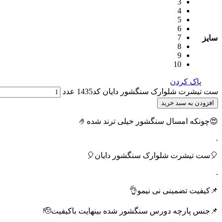
3
4
5
6
7
سایز
8
9
10
پاک کردن
ست تیشرت شلوارک سنگشور دایان کد1435 عدد
افزودن به سبد خرید
😍چونکه امسال سنگشور خیلی ترند شده🤌
.
🎈ست تیشرت شلوارک سنگشور دایان🎈
.
📌کیفیت تضمینی نی نیمو👌
📌جنس پارچه دورس سنگشور شده بینهایت باکیفیت🫡