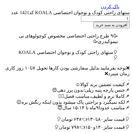
پاک کردن
ستهای راحتی کودک و نوجوان اختصاصی KOALA کد1421 عدد
افزودن به سبد خرید
🥳۹ طرح راحتی اختصاصی مخصوص کوچولوهای نی
نیموکیدزی🥳
.
🎈ستهای راحتی کودک و نوجوان اختصاصی KOALA
🎈
❌توجه بفرمایید بدلیل سفارشی بودن کارها تحویل ۷تا۱۰ روز کاری
زمان میبرد❌
.
📌کیفیت تضمین برند کوالا☺️
📌جنس پارچه پنبه ریلی؛بدون پرز دهی😍
📌کاملا نرم و لطیف،مناسب فصل🙂‍↔️
📌لکه نمیگیرد و براحتی پاک میشود بدون اینکه رنگش بره😉
📌مناسب حدودا۹ماه تا ۱۴-۱۵ سال😇
.
🎈قیمت سایز۸۰تا۱۳۰👈۶۳۸ تومان🎈
🎈قیمت سایز۱۴۰و۱۵۰👈۷۹۸ تومان🎈