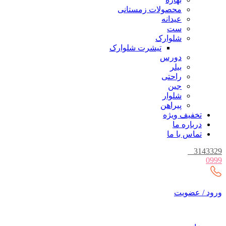
محصولات زمستانی
عیدانه
ست
شلوارک
تیشرت شلوارک
دورس
بیلر
راحتی
جین
شلوار
پیراهن
تخفیف ویژه
درباره ما
تماس با ما
_
3143329
0999
ورود / عضویت