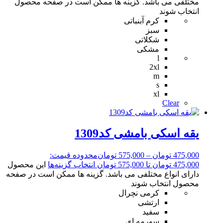
مختلفی می باشد. گزینه ها ممکن است در صفحه محصول
انتخاب شوند
کرم آبنباتی
سبز
شکلاتی
مشکی
l
2xl
m
s
xl
Clear
یقه اسکی بامشی کد1309
475,000
تومان
–
575,000
تومان
محدوده قیمت:
475,000 تومان تا 575,000 تومان
انتخاب گزینه‌ها
این محصول
دارای انواع مختلفی می باشد. گزینه ها ممکن است در صفحه
محصول انتخاب شوند
کرمی نچرال
ارتشی
سفید
سورمه ای