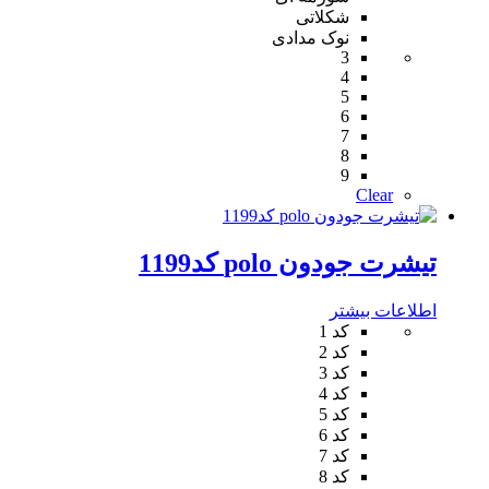
شکلاتی
نوک مدادی
3
4
5
6
7
8
9
Clear
تیشرت جودون polo کد1199
اطلاعات بیشتر
کد 1
کد 2
کد 3
کد 4
کد 5
کد 6
کد 7
کد 8