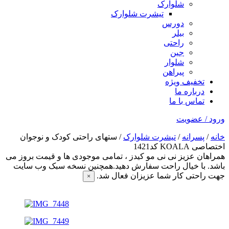
شلوارک
تیشرت شلوارک
دورس
بیلر
راحتی
جین
شلوار
پیراهن
تخفیف ویژه
درباره ما
تماس با ما
ورود / عضویت
خانه
/
پسرانه
/
تیشرت شلوارک
/ ستهای راحتی کودک و نوجوان
اختصاصی KOALA کد1421
همراهان عزیز نی نی مو کیدز
، تمامی موجودی ها و قیمت بروز می
باشد. با خیال راحت سفارش دهید.همچنین نسخه سبک وب سایت
جهت راحتی کار شما عزیزان فعال شد.
×