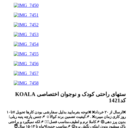
ستهای راحتی کودک و نوجوان اختصاصی KOALA
کد1421
❌ارسال از ۲۰ خرداد❌
❌توجه بفرمایید بدلیل سفارشی بودن کارها تحویل ۷تا۱۰
روز کاری زمان میبرد❌
. 📌کیفیت تضمین برند کوالا☺️ 📌جنس پارچه پنبه ریلی؛
بدون پرز دهی😍 📌کاملا نرم و لطیف،مناسب فصل🙂‍↔️ 📌لکه نمیگیرد و براحتی
پاک میشود بدون اینکه رنگش بره😉 📌مناسب حدودا۹ماه تا ۱۴-۱۵ سال😇