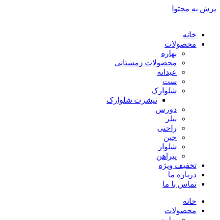
پرش به محتوا
خانه
محصولات
بهاره
محصولات زمستانی
عیدانه
ست
شلوارک
تیشرت شلوارک
دورس
بیلر
راحتی
جین
شلوار
پیراهن
تخفیف ویژه
درباره ما
تماس با ما
خانه
محصولات
بهاره