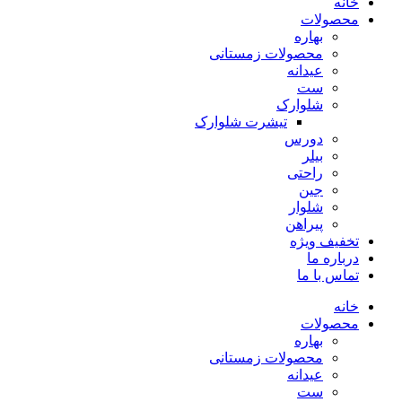
خانه
محصولات
بهاره
محصولات زمستانی
عیدانه
ست
شلوارک
تیشرت شلوارک
دورس
بیلر
راحتی
جین
شلوار
پیراهن
تخفیف ویژه
درباره ما
تماس با ما
خانه
محصولات
بهاره
محصولات زمستانی
عیدانه
ست