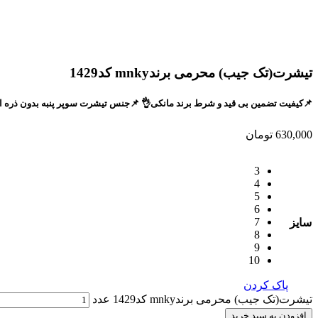
تیشرت(تک جیب) محرمی برندmnky کد1429
📌کیفیت تضمین بی قید و شرط برند مانکی👌 📌جنس تیشرت سوپر پنبه بدون ذره ای مواد و پلاستیک☺
630,000
تومان
3
4
5
6
7
سایز
8
9
10
پاک کردن
تیشرت(تک جیب) محرمی برندmnky کد1429 عدد
افزودن به سبد خرید