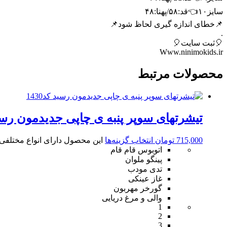
سایز۱۰👈قد:۵۸/پهنا:۴۸
📌خطای اندازه گیری لحاظ شود📌
.
🎈ثبت سایت🎈
Www.ninimokids.ir
محصولات مرتبط
تیشرتهای سوپر پنبه ی چاپی جدیدمون رسید ک
715,000
تومان
انتخاب گزینه‌ها
این محصول دارای انواع مختلف
اتوبوس قام قام
پینگو ملوان
تدی مودب
غاز عینکی
گورخر مهربون
والی و مرغ دریایی
1
2
3