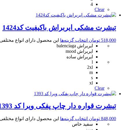
4
Clear
تیشرت مشکی ایربراش باکیفیت کد1424
518,000
تومان
انتخاب گزینه‌ها
این محصول دارای انواع مختلف
ایربراش balenciaga
ایربراش mood
ایربراش ساده
l
2xl
m
s
xl
Clear
تیشرت قواره دار چاپ پفکی ویرا کد 1393
848,000
تومان
انتخاب گزینه‌ها
این محصول دارای انواع مختلف
سفید خاص
سبز