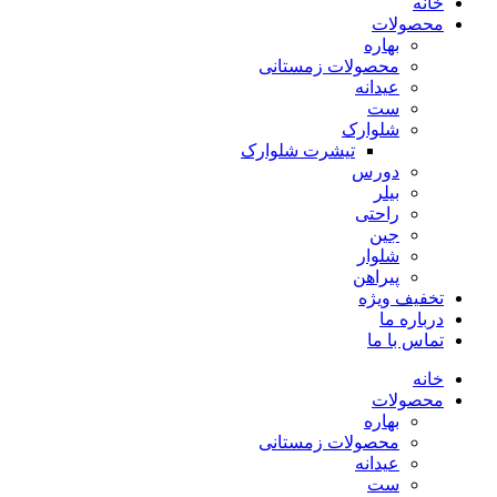
خانه
محصولات
بهاره
محصولات زمستانی
عیدانه
ست
شلوارک
تیشرت شلوارک
دورس
بیلر
راحتی
جین
شلوار
پیراهن
تخفیف ویژه
درباره ما
تماس با ما
خانه
محصولات
بهاره
محصولات زمستانی
عیدانه
ست