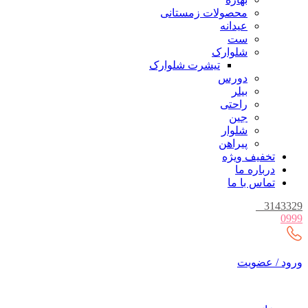
محصولات زمستانی
عیدانه
ست
شلوارک
تیشرت شلوارک
دورس
بیلر
راحتی
جین
شلوار
پیراهن
تخفیف ویژه
درباره ما
تماس با ما
_
3143329
0999
ورود / عضویت