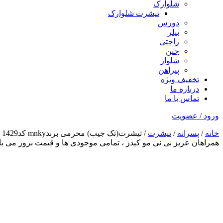
شلوارک
تیشرت شلوارک
دورس
بیلر
راحتی
جین
شلوار
پیراهن
تخفیف ویژه
درباره ما
تماس با ما
ورود / عضویت
خانه
/
پسرانه
/
تیشرت
/ تیشرت(تک جیب) محرمی برندmnky کد1429
همراهان عزیز نی نی مو کیدز
، تمامی موجودی ها و قیمت بروز می 