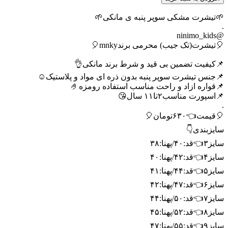
🌱تیشرت مشکی سوپر پنبه ی مانکی🌱
.
@ninimo_kids
🎈تیشرت(تک جیب) محرمی برندmnky🎈
📌کیفیت تضمین بی قید و شرط برند مانکی👌
📌جنس تیشرت سوپر پنبه بدون ذره ای مواد و پلاستیک☺️
📌قواره ازاد و راحت مناسب استفاده رومزه🤌
📌اسپورت مناسب۲تا۱۱ سال😘
.
🎈قیمت👈۶۳۰تومان🎈
سایزبندی👇
سایز۳👈قد:۴۰/پهنا:۳۸
سایز۴👈قد:۴۲/پهنا:۴۰
سایز۵👈قد:۴۴/پهنا:۴۱
سایز۶👈قد:۴۷/پهنا:۴۲
سایز۷👈قد:۵۰/پهنا:۴۴
سایز۸👈قد:۵۲/پهنا:۴۵
سایز۹👈قد:۵۵/پهنا:۴۷