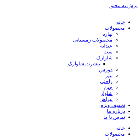
پرش به محتوا
خانه
محصولات
بهاره
محصولات زمستانی
عیدانه
ست
شلوارک
تیشرت شلوارک
دورس
بیلر
راحتی
جین
شلوار
پیراهن
تخفیف ویژه
درباره ما
تماس با ما
خانه
محصولات
بهاره