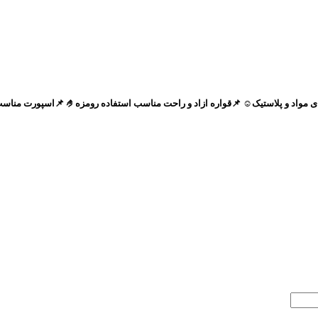
️ 📌قواره ازاد و راحت مناسب استفاده رومزه🤌 📌اسپورت مناسب۲تا۱۱ سال😘