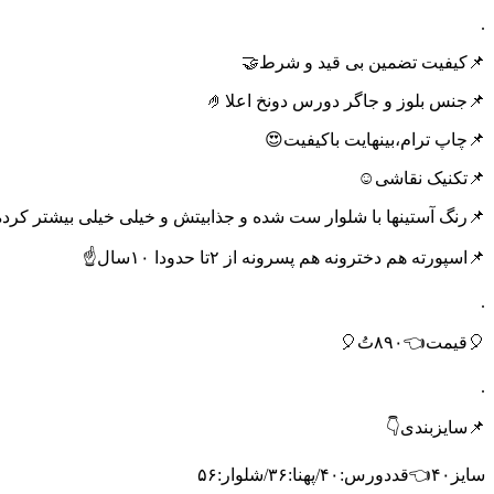
.
📌کیفیت تضمین بی قید و شرط🤝
📌جنس بلوز و جاگر دورس دونخ اعلا🤌
📌چاپ ترام،بینهایت باکیفیت😍
📌تکنیک نقاشی☺️
📌رنگ آستینها با شلوار ست شده و جذابیتش و خیلی خیلی بیشتر کرد
📌اسپورته هم دخترونه هم پسرونه از ۲تا حدودا ۱۰سال☝️
.
🎈قیمت👈۸۹۰تُ🎈
.
📌سایزبندی👇
سایز۴۰👈قددورس:۴۰/پهنا:۳۶/شلوار:۵۶