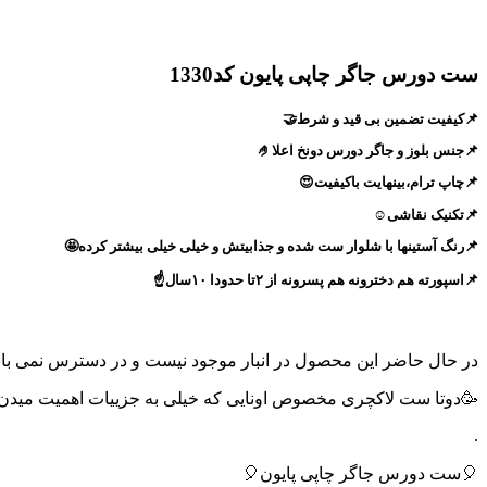
ست دورس جاگر چاپی پایون کد1330
📌کیفیت تضمین بی قید و شرط🤝
📌جنس بلوز و جاگر دورس دونخ اعلا🤌
📌چاپ ترام،بینهایت باکیفیت😍
📌تکنیک نقاشی☺️
📌رنگ آستینها با شلوار ست شده و جذابیتش و خیلی خیلی بیشتر کرده🤩
📌اسپورته هم دخترونه هم پسرونه از ۲تا حدودا ۱۰سال☝️
در حال حاضر این محصول در انبار موجود نیست و در دسترس نمی با
🥳دوتا ست لاکچری مخصوص اونایی که خیلی به جزییات اهمیت میدن
.
🎈ست دورس جاگر چاپی پایون🎈