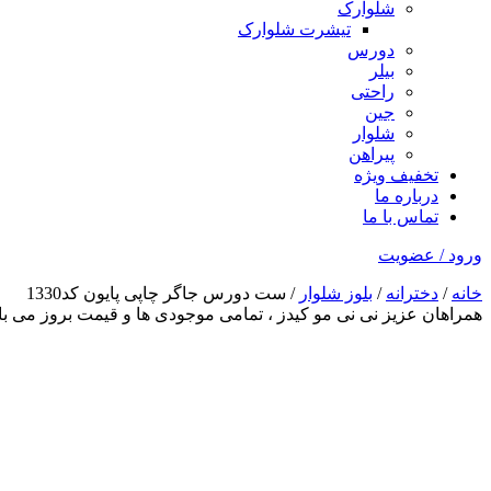
شلوارک
تیشرت شلوارک
دورس
بیلر
راحتی
جین
شلوار
پیراهن
تخفیف ویژه
درباره ما
تماس با ما
ورود / عضویت
خانه
/
دخترانه
/
بلوز شلوار
/ ست دورس جاگر چاپی پایون کد1330
همراهان عزیز نی نی مو کیدز
، تمامی موجودی ها و قیمت بروز می 