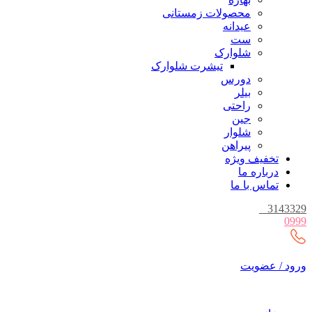
محصولات زمستانی
عیدانه
ست
شلوارک
تیشرت شلوارک
دورس
بیلر
راحتی
جین
شلوار
پیراهن
تخفیف ویژه
درباره ما
تماس با ما
_
3143329
0999
ورود / عضویت