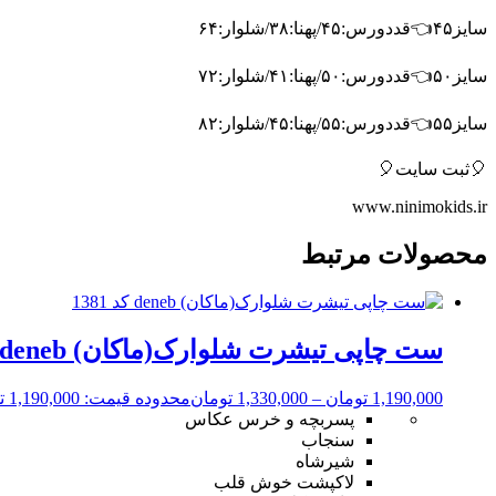
سایز۴۵👈قددورس:۴۵/پهنا:۳۸/شلوار:۶۴
سایز۵۰👈قددورس:۵۰/پهنا:۴۱/شلوار:۷۲
سایز۵۵👈قددورس:۵۵/پهنا:۴۵/شلوار:۸۲
🎈ثبت سایت🎈
www.ninimokids.ir
محصولات مرتبط
ست چاپی تیشرت شلوارک(ماکان) deneb کد 1381
1,190,000
تومان
–
1,330,000
تومان
محدوده قیمت: 1,190,000 تومان تا 1,330,000 تومان
پسربچه و خرس عکاس
سنجاب
شیرشاه
لاکپشت خوش قلب