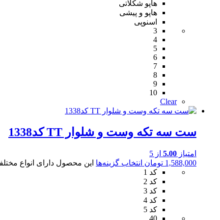
هاپو شکلاتی
هاپو و پیشی
اسنوپی
3
4
5
6
7
8
9
10
Clear
ست سه تکه وست و شلوار TT کد1338
امتیاز
5.00
از 5
1,588,000
تومان
انتخاب گزینه‌ها
این محصول دارای انواع مختل
کد 1
کد 2
کد 3
کد 4
کد 5
40