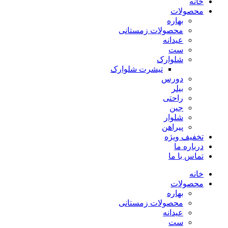
خانه
محصولات
بهاره
محصولات زمستانی
عیدانه
ست
شلوارک
تیشرت شلوارک
دورس
بیلر
راحتی
جین
شلوار
پیراهن
تخفیف ویژه
درباره ما
تماس با ما
خانه
محصولات
بهاره
محصولات زمستانی
عیدانه
ست