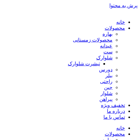
پرش به محتوا
خانه
محصولات
بهاره
محصولات زمستانی
عیدانه
ست
شلوارک
تیشرت شلوارک
دورس
بیلر
راحتی
جین
شلوار
پیراهن
تخفیف ویژه
درباره ما
تماس با ما
خانه
محصولات
بهاره