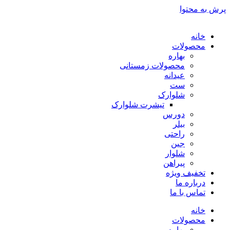
پرش به محتوا
خانه
محصولات
بهاره
محصولات زمستانی
عیدانه
ست
شلوارک
تیشرت شلوارک
دورس
بیلر
راحتی
جین
شلوار
پیراهن
تخفیف ویژه
درباره ما
تماس با ما
خانه
محصولات
بهاره