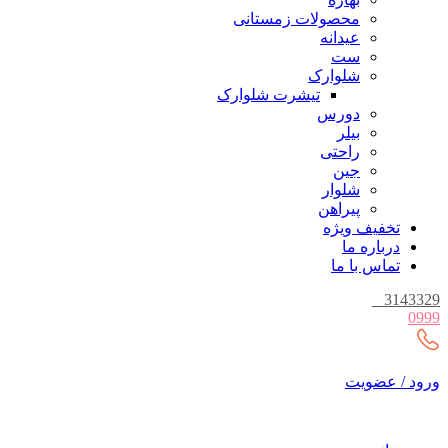
محصولات زمستانی
عیدانه
ست
شلوارک
تیشرت شلوارک
دورس
بیلر
راحتی
جین
شلوار
پیراهن
تخفیف ویژه
درباره ما
تماس با ما
_
3143329
0999
ورود / عضویت