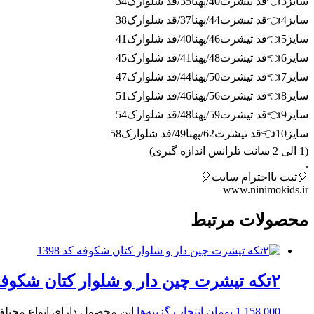
سایز3👈قد تیشرت40/پهنا35/قد شلوارک34
سایز4👈قد تیشرت44/پهنا37/قد شلوارک38
سایز5👈قد تیشرت46/پهنا40/قد شلوارک41
سایز6👈قد تیشرت48/پهنا41/قد شلوارک45
سایز7👈قد تیشرت50/پهنا44/قد شلوارک47
سایز8👈قد تیشرت56/پهنا46/قد شلوارک51
سایز9👈قد تیشرت59/پهنا48/قد شلوارک54
سایز10👈قد تیشرت62/پهنا49/قد شلوارک58
(1 الی 2 سانت تلرانس اندازه گیری)
.
🎈ثبت بااحترام سایت🎈
www.ninimokids.ir
محصولات مرتبط
۲تکه تیشرت چین دار و شلوار کتان شکوفه کد 1398
1,158,000
تومان
انتخاب گزینه‌ها
این محصول دارای انواع مختل