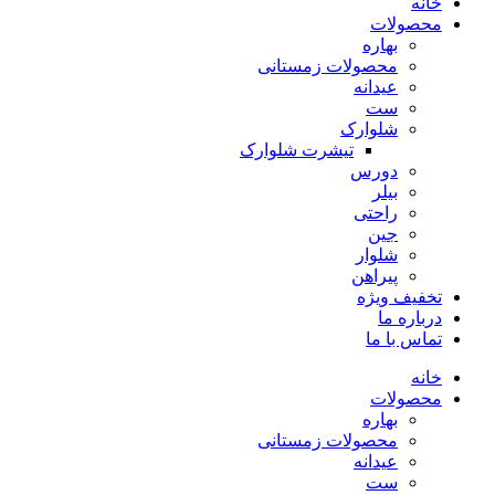
خانه
محصولات
بهاره
محصولات زمستانی
عیدانه
ست
شلوارک
تیشرت شلوارک
دورس
بیلر
راحتی
جین
شلوار
پیراهن
تخفیف ویژه
درباره ما
تماس با ما
خانه
محصولات
بهاره
محصولات زمستانی
عیدانه
ست