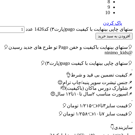
8
9
10
پاک کردن
ستهای چاپی بینهایت با کیفیت pago(پارت۳) کد1426 عدد
افزودن به سبد خرید
🎈ستهای بینهایت باکیفیت و خفن Pago تو طرح های جدید رسیدن🎈
@ninimo_kids
🎈ستهای چاپی بینهایت با کیفیت pago(پارت۳)🎈
.
📌کیفیت تضمین بی قید و شرط👌
📌جنس تیشرت سوپر پنبه/چاپ ترام😌
📌شلوارک دورس ماکان (باکیفیت)🫡
📌اسپورت مناسب ۲سال تا۱۰تا۱۲ سال😍
.
🎈قیمت سایز۳تا۶👈۱/۲۱۵ تومان🎈
🎈قیمت سایز ۷تا۱۰👈۱/۲۵۸ تومان🎈
.
سایزبندی👇