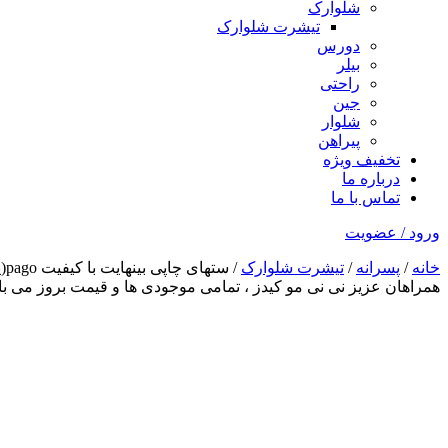
شلوارک
تیشرت شلوارک
دورس
بیلر
راحتی
جین
شلوار
پیراهن
تخفیف ویژه
درباره ما
تماس با ما
ورود / عضویت
خانه
/
پسرانه
/
تیشرت شلوارک
/ ستهای چاپی بینهایت با کیفیت pago(پارت۳) کد1426
همراهان عزیز نی نی مو کیدز
، تمامی موجودی ها و قیمت بروز می 