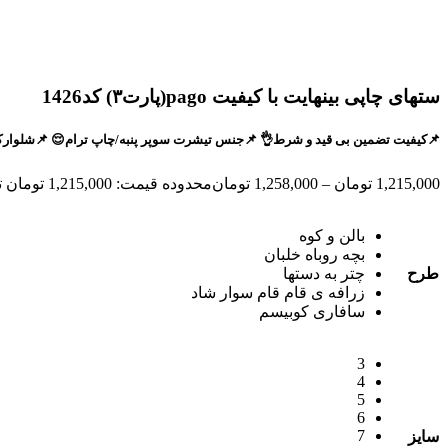
ستهای چاپی بینهایت با کیفیت pago(پارت۳) کد1426
📌کیفیت تضمین بی قید و شرط👌 📌جنس تیشرت سوپر پنبه/چاپ ترام😌 📌شلوارک دورس ماکان (باکیفیت)🫡 📌اسپ
1,215,000
تومان
–
1,258,000
تومان
محدوده قیمت: 1,215,000 تومان تا 1,258,000 تومان
بالن و کوه
بچه روباه خلبان
طرح
چتر به دستها
زرافه ی قام قام سوار شاد
سافاری کوبیسم
3
4
5
6
7
سایز