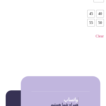
45
40
55
50
Clear
واتساپ
همراه شما هستیم