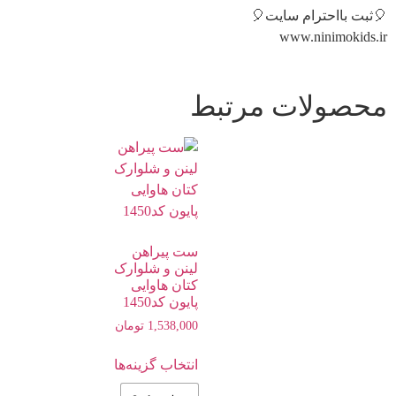
🎈ثبت بااحترام سایت🎈
www.ninimokids.ir
محصولات مرتبط
ست پیراهن
لینن و شلوارک
کتان هاوایی
پایون کد1450
1,538,000
تومان
انتخاب گزینه‌ها