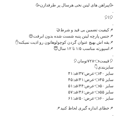
🥳پیراهن های لینن نخی هرسال پر طرفدازن🥳
.
🎈ا🎈
.
📌کیفیت تضمین بی قید و شرط🤝
📌جنس پارچه لینن پنبه شست شده بدون ابرفت😍
📌یقه اش بهیچ عنوان گردن کوچولوهاتون رو اذیت نمیکنه✋
📌اسپورته مناسب ۱/۵ تا ۱۲ سال😇
.
🎈قیمت👈۷۲۸تومان🎈
سایزبندی👇
سایز ۴۰👈عرض:۳۷/قد:۴۱
سایز ۴۵👈عرض:۴۱/قد:۴۵
سایز ۵۰👈عرض:۴۴/قد:۵۱
سایز ۵۵👈عرض:۴۶/قد:۵۷
سایز ۶۰👈عرض:۵۰/قد:۶۱
📌خطای اندازه گیری لحاظ کنید📌
.