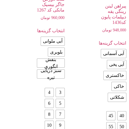
جاگر بیسیک
پیراهن لینن
مانکی کد 1267
رینگی یقه
دیپلمات پایون
960,000
تومان
کد1436
948,000
تومان
انتخاب گزینه‌ها
آبی ملوانی
انتخاب گزینه‌ها
بلوبری
آبی آسمانی
بنفش
آبی یخی
انگوری
سبز دریایی
خاکستری
تیره
خاکی
4
3
شکلاتی
6
5
8
7
45
40
10
9
55
50