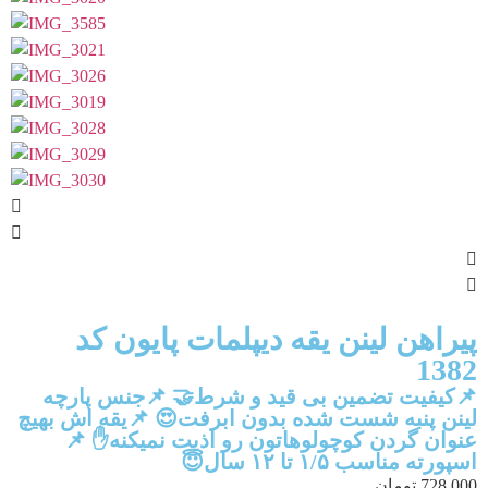
پیراهن لینن یقه دیپلمات پایون کد
1382
📌کیفیت تضمین بی قید و شرط🤝 📌جنس پارچه
لینن پنبه شست شده بدون ابرفت😍 📌یقه اش بهیچ
عنوان گردن کوچولوهاتون رو اذیت نمیکنه✋ 📌
اسپورته مناسب ۱/۵ تا ۱۲ سال😇
728,000
تومان