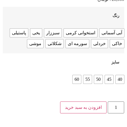
رنگ
آبی آسمانی
استخوانی کرمی
سبززار
یخی
پاستیلی
خاکی
خردلی
سورمه ای
شکلاتی
موشی
سایز
60
55
50
45
40
افزودن به سبد خرید