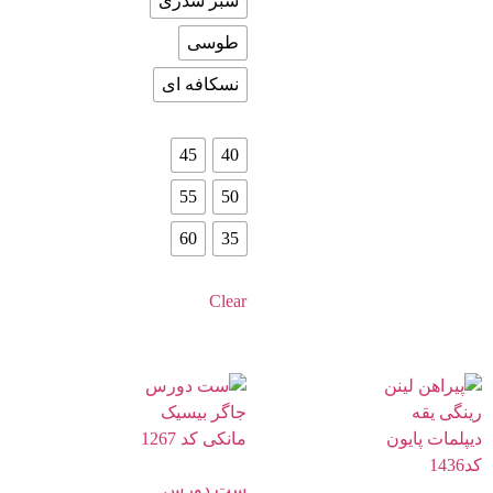
سبز سدری
طوسی
نسکافه ای
45
40
55
50
60
35
Clear
ست دورس