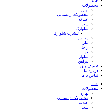
خانه
محصولات
بهاره
محصولات زمستانی
عیدانه
ست
شلوارک
تیشرت شلوارک
دورس
بیلر
راحتی
جین
شلوار
پیراهن
تخفیف ویژه
درباره ما
تماس با ما
خانه
محصولات
بهاره
محصولات زمستانی
عیدانه
ست