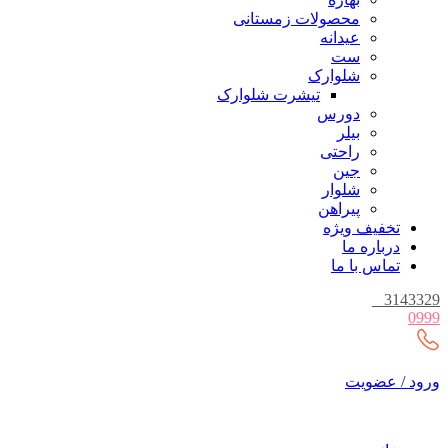
محصولات زمستانی
عیدانه
ست
شلوارک
تیشرت شلوارک
دورس
بیلر
راحتی
جین
شلوار
پیراهن
تخفیف ویژه
درباره ما
تماس با ما
_
3143329
0999
ورود / عضویت