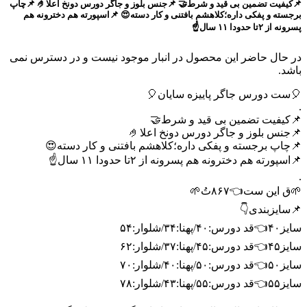
📌کیفیت تضمین بی قید و شرط🤝 📌جنس بلوز و جاگر دورس دونخ اعلا🤌 📌چاپ
برجسته و پفکی داره؛کلاهشم بافتنی و کار دسته😍 📌اسپورته هم دخترونه هم
پسرونه از ۲تا حدودا ۱۱ سال☝️
در حال حاضر این محصول در انبار موجود نیست و در دسترس نمی
باشد.
🎈ست دورس جاگر پاییزه سایان🎈
.
📌کیفیت تضمین بی قید و شرط🤝
📌جنس بلوز و جاگر دورس دونخ اعلا🤌
📌چاپ برجسته و پفکی داره؛کلاهشم بافتنی و کار دسته😍
📌اسپورته هم دخترونه هم پسرونه از ۲تا حدودا ۱۱ سال☝️
.
🌱ق این ست👈۸۶۷تُ🌱
📌سایزبندی👇
سایز۴۰👈قد دورس:۴۰/پهنا:۳۴/شلوار:۵۴
سایز۴۵👈قد دورس:۴۵/پهنا:۳۷/شلوار:۶۲
سایز۵۰👈قد دورس:۵۰/پهنا:۴۰/شلوار:۷۰
سایز۵۵👈قد دورس:۵۵/پهنا:۴۳/شلوار:۷۸