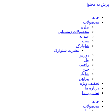
پرش به محتوا
خانه
محصولات
بهاره
محصولات زمستانی
عیدانه
ست
شلوارک
تیشرت شلوارک
دورس
بیلر
راحتی
جین
شلوار
پیراهن
تخفیف ویژه
درباره ما
تماس با ما
خانه
محصولات
بهاره