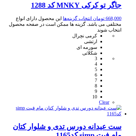
جاگر تو کرکی MNKY کد 1288
668,000
تومان
انتخاب گزینه‌ها
این محصول دارای انواع
مختلفی می باشد. گزینه ها ممکن است در صفحه محصول
انتخاب شوند
کرمی نچرال
ارتشی
سورمه ای
شکلاتی
3
4
5
6
7
8
9
10
Clear
ست عیدانه دورس تدی و‌ شلوار کتان
مام فیت simp کد1165