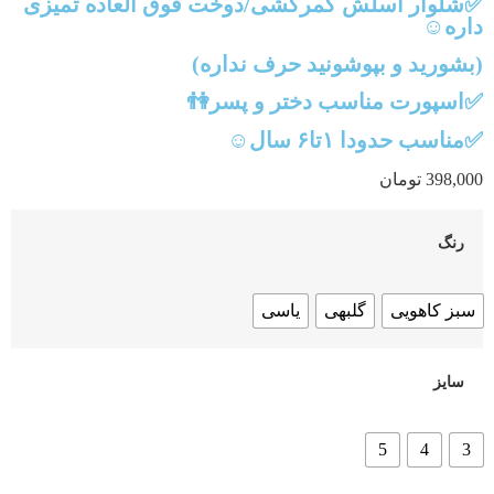
✅شلوار اسلش کمرکشی/دوخت فوق العاده تمیزی
داره☺️
(بشورید و بپوشونید حرف نداره)
✅اسپورت مناسب دختر و پسر👫
✅مناسب حدودا ۱تا۶ سال☺️
398,000
تومان
رنگ
سبز کاهویی
گلبهی
یاسی
سایز
5
4
3