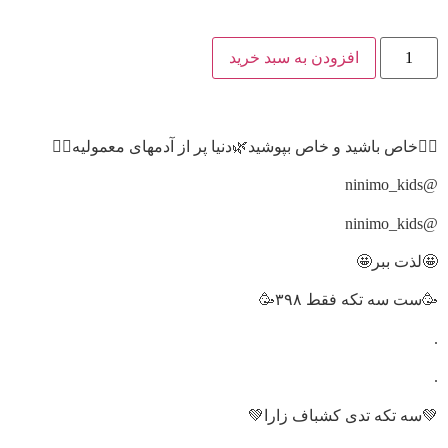
افزودن به سبد خرید
🙋‍♀️خاص باشید و خاص بپوشید🌿دنیا پر از آدمهای معمولیه🙋‍♀️
@ninimo_kids
@ninimo_kids
🤩لذت ببر🤩
🥳ست سه تکه فقط ۳۹۸🥳
.
.
💚سه تکه تدی کشباف زارا💚