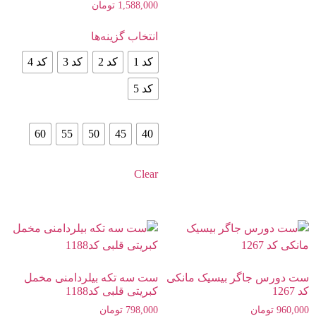
امتیاز
1,588,000
تومان
5.00
از 5
انتخاب گزینه‌ها
کد 1
کد 2
کد 3
کد 4
کد 5
60
55
50
45
40
Clear
ست دورس جاگر بیسیک مانکی
ست سه تکه بیلردامنی مخمل
کد 1267
کبریتی قلبی کد1188
960,000
تومان
798,000
تومان