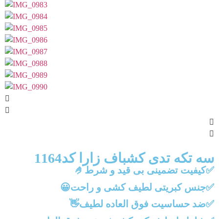
سه تکه تدی کشباف زارا کد1164
✅کیفیت تضمینی بی قید و شرط🤌
✅جنس کبریتی لطیف کشی و راحت😀
✅ضد حساسیت فوق العاده لطیف👋