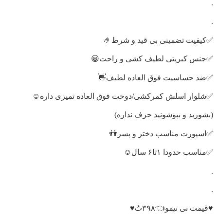
.
.
✅کیفیت تضمینی بی قید و شرط🤌
✅جنس کبریتی لطیف کشی و راحت😀
✅ضد حساسیت فوق العاده لطیف👋
✅شلوار اسلش کمرکشی/دوخت فوق العاده تمیزی داره☺️
(بشورید و بپوشونید حرف نداره)
✅اسپورت مناسب دختر و پسر👫
✅مناسب حدودا ۱تا۶ سال☺️
.
.
♥️قیمت نی نیمو👈۳۹۸تُ♥️