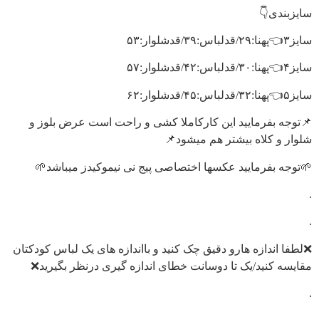
سایزبندی👇
سایز۳👈پهنا:۲۹/قدلباس:۳۹/قدشلوار:۵۳
سایز۴👈پهنا:۳۰/قدلباس:۴۲/قدشلوار:۵۷
سایز۵👈پهنا:۳۲/قدلباس:۴۵/قدشلوار:۶۲
📌توجه بفرمایید این کار‌کاملا کشی و راحت است عرض بلوز و
شلوار و کلاه بیشتر هم میشود📌
🌱توجه بفرمایید عکسها اختصاصی پیج نی نیموکیدز میباشد🌱
.
.
❌لطفا اندازه هارو دقیق چک کنید و بااندازه های یک لباس کودکتان
مقایسه کنید/یک تا دوسانت خطای اندازه گیری درنظر بگیرید❌
.