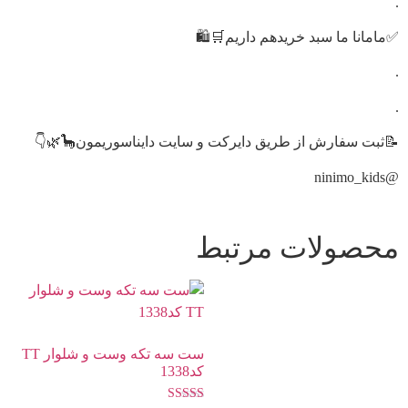
.
✅مامانا ما سبد خریدهم داریم🛒🛍️
.
.
📝ثبت سفارش از طریق دایرکت و سایت دایناسوریمون🦕🌿👇
@ninimo_kids
محصولات مرتبط
ست سه تکه وست و شلوار TT
کد1338