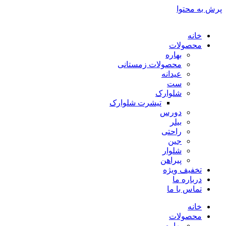
پرش به محتوا
خانه
محصولات
بهاره
محصولات زمستانی
عیدانه
ست
شلوارک
تیشرت شلوارک
دورس
بیلر
راحتی
جین
شلوار
پیراهن
تخفیف ویژه
درباره ما
تماس با ما
خانه
محصولات
بهاره