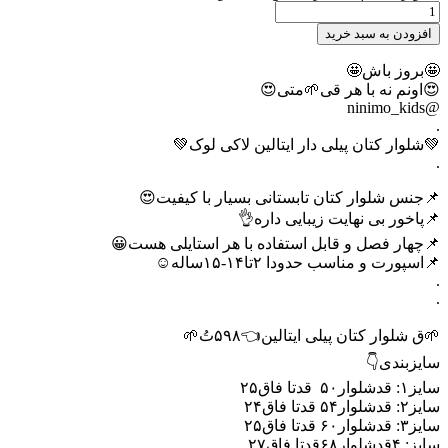
افزودن به سبد خرید
🤩بروز باش🤩
😍اونم نه با هر قی🌱متی😍
@ninimo_kids
.
💚شلوار کتان پیلی دار ایتالین لاکی لوک💚
.
📌جنس شلوار کتان تابستانی بسیار با کیفیت😍
📌پاخور بی نهایت زیبایی داره👌
📌چهار فصل و قابل استفاده با هر استایلی هست😀
📌اسپورت و مناسب حدودا ۲تا۱۴-۱۵ساله☺️
.
.
🌱ق شلوار کتان پیلی ایتالین👈۵۹۸تُ🌱
سایزبندی👇
سایز۱: قدشلوار۵۰ قدتا فاق۲۵
سایز۲: قدشلوار۵۴ قدتا فاق۲۴
سایز۳: قدشلوار۶۰ قدتا فاق۲۵
سایز: ۴قدشلوار۶۸قدتا فاق۲۷