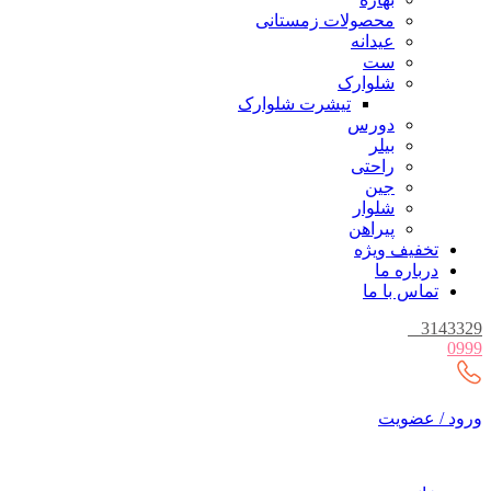
محصولات زمستانی
عیدانه
ست
شلوارک
تیشرت شلوارک
دورس
بیلر
راحتی
جین
شلوار
پیراهن
تخفیف ویژه
درباره ما
تماس با ما
_
3143329
0999
ورود / عضویت