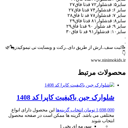
سایز۵: قدشلوار۷۲ قدتا فاق۲۷
سایز ۶: قدشلوار۷۴ قدتا فاق۲۷
سایز ۷: قدشلوار۷۸ قد تا فاق۲۸
سایز۸: قدشلوار۸۱ قدتا فاق۲۹
سایز ۹: قد شلوار ۹۰ قدتا فاق۲۹
سایز۱۰: قدشلوار۹۱ قد تا فاق۳۰
.
.
📝ثبت سف..ارش از طریق دای..رکت و وبسایت نی نیموکیدز🦕🌿
👇
www.ninimokids.ir
محصولات مرتبط
شلوارک جین باکیفیت کاپرا کد 1408
1,698,000
تومان
انتخاب گزینه‌ها
این محصول دارای انواع
مختلفی می باشد. گزینه ها ممکن است در صفحه محصول
انتخاب شوند
سورمه ای یخی 1