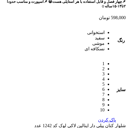
📌چهار فصل و قابل استفاده با هر استایلی هست😀 📌اسپورت و مناسب حدودا
۲تا۱۴-۱۵ساله☺️
598,000
تومان
استخوانی
سفید
رنگ
موشی
نسکافه ای
1
2
3
4
5
6
سایز
7
8
9
10
پاک کردن
شلوار کتان پیلی دار ایتالین لاکی لوک کد 1242 عدد