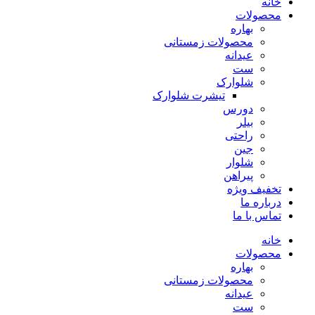
خانه
محصولات
بهاره
محصولات زمستانی
عیدانه
ست
شلوارک
تیشرت شلوارک
دورس
بیلر
راحتی
جین
شلوار
پیراهن
تخفیف ویژه
درباره ما
تماس با ما
خانه
محصولات
بهاره
محصولات زمستانی
عیدانه
ست