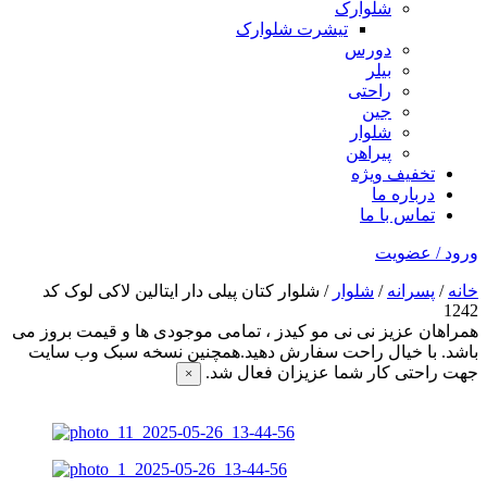
شلوارک
تیشرت شلوارک
دورس
بیلر
راحتی
جین
شلوار
پیراهن
تخفیف ویژه
درباره ما
تماس با ما
ورود / عضویت
خانه
/
پسرانه
/
شلوار
/ شلوار کتان پیلی دار ایتالین لاکی لوک کد
1242
همراهان عزیز نی نی مو کیدز
، تمامی موجودی ها و قیمت بروز می
باشد. با خیال راحت سفارش دهید.همچنین نسخه سبک وب سایت
جهت راحتی کار شما عزیزان فعال شد.
×