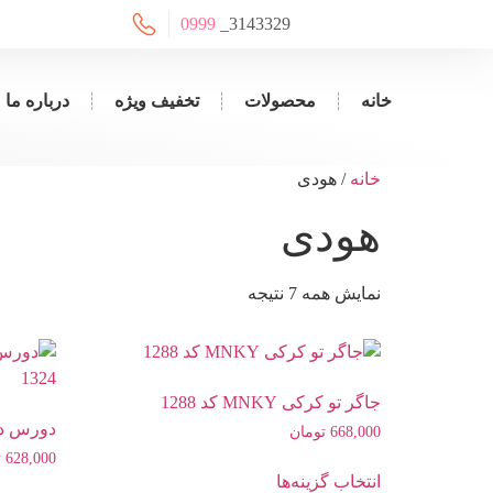
0999
_
3143329
خانه
محصولات
تخفیف ویژه
درباره ما
خانه
/ هودی
هودی
نمایش همه 7 نتیجه
جاگر تو کرکی MNKY کد 1288
دورس داخ
668,000
تومان
628,000
ت
انتخاب گزینه‌ها