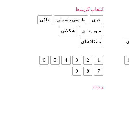
انتخاب گزینه‌ها
چری
طوسی پاستیلی
خاکی
سورمه ای
شکلاتی
ی
نسکافه ای
6
5
4
3
2
1
9
8
7
Clear