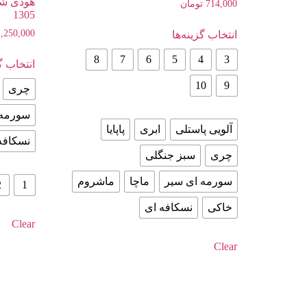
هودی شل
714,000
تومان
1305
1,250,000
انتخاب گزینه‌ها
8
7
6
5
4
3
انتخاب گز
10
9
چری
سورمه 
آلویی پاستلی
ابری
پاپایا
نسکافه
چری
سبز جنگلی
سورمه ای سیر
ماچا
ماشروم
2
1
خاکی
نسکافه ای
Clear
Clear