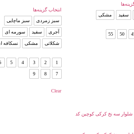
ینه‌ها
انتخاب گزینه‌ها
سفید
مشکی
سبز زمردی
سبز ماچایی
آجری
سفید
سورمه ای
55
50
4
شکلاتی
مشکی
نسکافه ا
6
5
4
3
2
1
9
8
7
Clear