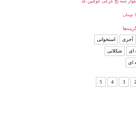
وار سه نخ کرکی کوچین کد
تومان
ینه‌ها
آجری
استخوانی
ای
شکلاتی
 ای
5
4
3