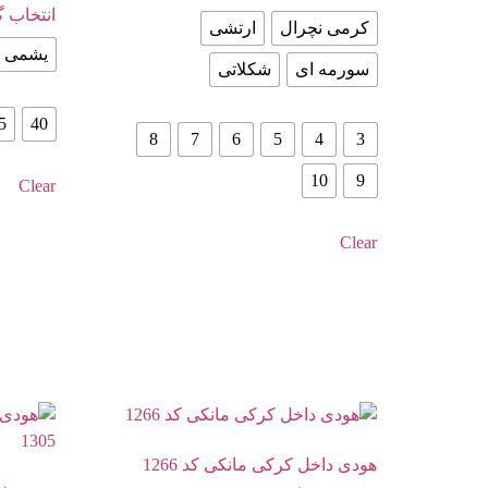
انتخاب گز
کرمی نچرال
ارتشی
یشمی
سورمه ای
شکلاتی
5
40
8
7
6
5
4
3
10
9
Clear
Clear
هودی داخل کرکی مانکی کد 1266