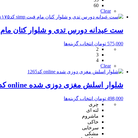
ممکن
60
است
Clear
در
صفحه
محصول
ست عیدانه دورس تدی و‌ شلوار کتان مام فیت simp 
انتخاب
شوند
این
575,000
تومان
انتخاب گزینه‌ها
2
محصول
3
دارای
4
انواع
Clear
مختلفی
می
باشد.
شلوار اسلش مغزی دوزی شده online کد1265
گزینه
ها
ممکن
این
498,000
تومان
انتخاب گزینه‌ها
است
محصول
چری
در
دارای
لته ای
صفحه
انواع
ماشروم
محصول
مختلفی
خاکی
انتخاب
می
سرخابی
شوند
باشد.
مشکی