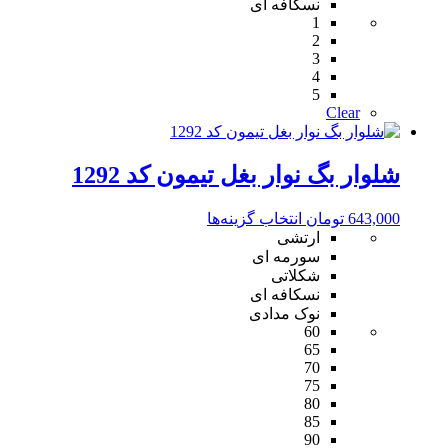
گزینه
نسکافه ای
1
ها
2
ممکن
3
است
4
در
5
صفحه
Clear
محصول
انتخاب
شوند
شلوار بگ نوار بغل تیمون کد 1292
این
643,000
تومان
انتخاب گزینه‌ها
محصول
ارتشی
دارای
سورمه ای
انواع
شکلاتی
مختلفی
نسکافه ای
می
نوک مدادی
60
باشد.
65
گزینه
70
ها
75
ممکن
80
است
85
در
90
صفحه