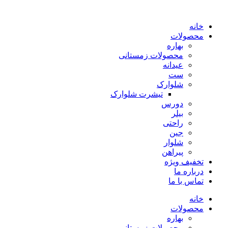
پرش
به
خانه
محتوا
محصولات
بهاره
محصولات زمستانی
عیدانه
ست
شلوارک
تیشرت شلوارک
دورس
بیلر
راحتی
جین
شلوار
پیراهن
تخفیف ویژه
درباره ما
تماس با ما
خانه
محصولات
بهاره
محصولات زمستانی