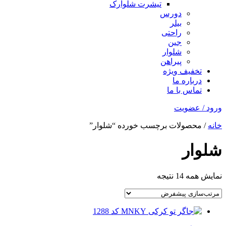
تیشرت شلوارک
دورس
بیلر
راحتی
جین
شلوار
پیراهن
تخفیف ویژه
درباره ما
تماس با ما
ورود / عضویت
خانه
/ محصولات برچسب خورده “شلوار”
شلوار
نمایش همه 14 نتیجه