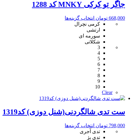
جاگر تو کرکی MNKY کد 1288
این
668,000
تومان
انتخاب گزینه‌ها
محصول
کرمی نچرال
دارای
ارتشی
انواع
سورمه ای
مختلفی
شکلاتی
3
می
4
باشد.
5
گزینه
6
ها
7
ممکن
8
است
9
در
10
صفحه
Clear
محصول
انتخاب
شوند
ست تدی شالگردنی(شنل دوزی) کد1319
این
798,000
تومان
انتخاب گزینه‌ها
محصول
تدی آجری
دارای
تدی بژ