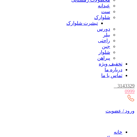
عیدانه
ست
شلوارک
تیشرت شلوارک
دورس
بیلر
راحتی
جین
شلوار
پیراهن
تخفیف ویژه
درباره ما
تماس با ما
_
3143329
0999
ورود / عضویت
خانه