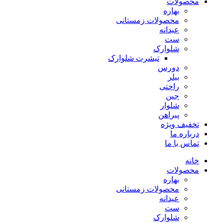
محصولات
بهاره
محصولات زمستانی
عیدانه
ست
شلوارک
تیشرت شلوارک
دورس
بیلر
راحتی
جین
شلوار
پیراهن
تخفیف ویژه
درباره ما
تماس با ما
خانه
محصولات
بهاره
محصولات زمستانی
عیدانه
ست
شلوارک