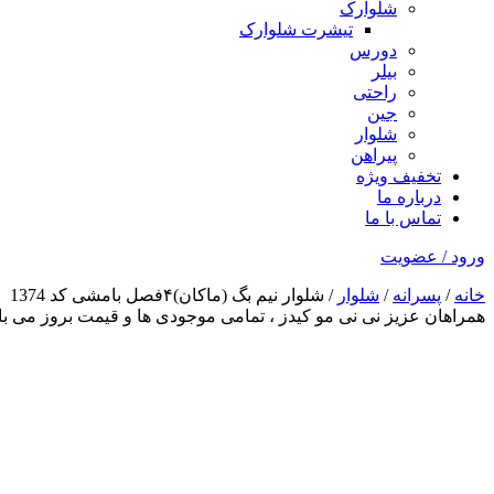
شلوارک
تیشرت شلوارک
دورس
بیلر
راحتی
جین
شلوار
پیراهن
تخفیف ویژه
درباره ما
تماس با ما
ورود / عضویت
خانه
/
پسرانه
/
شلوار
/ شلوار نیم بگ (ماکان)۴فصل بامشی کد 1374
همراهان عزیز نی نی مو کیدز
، تمامی موجودی ها و قیمت بروز می 