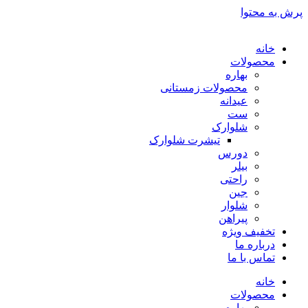
پرش به محتوا
خانه
محصولات
بهاره
محصولات زمستانی
عیدانه
ست
شلوارک
تیشرت شلوارک
دورس
بیلر
راحتی
جین
شلوار
پیراهن
تخفیف ویژه
درباره ما
تماس با ما
خانه
محصولات
بهاره