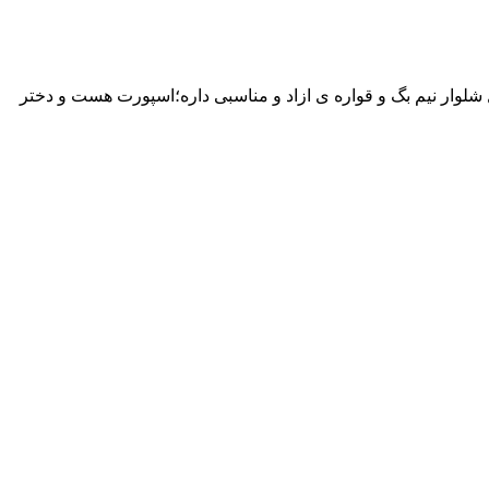
کیفیت تضمین بی قید و شرط👌 📌جنس شلوار دورس ماکان(۴فصل)بینهایت بینهایت با کیفیت😍 