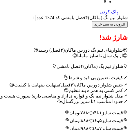
8
پاک کردن
شلوار نیم بگ (ماکان)۴فصل بامشی کد 1374 عدد
افزودن به سبد خرید
شارژ شد!
😍شلوارهای نیم بگ دورس ماکان(۴فصل) رسید😍
😊از یک سال تا سایز مامانا😊
.
🎈شلوار نیم بگ (ماکان)۴فصل بامشی🎈
.
📌کیفیت تضمین بی قید و شرط👌
📌جنس شلوار دورس ماکان(۴فصل)بینهایت بینهایت با کیفیت😍
📌کمر کشی به همراه بند تنظیم😊
📌مدل شلوار نیم بگ و قواره ی ازاد و مناسبی داره؛اسپورت هست و 
📌حدودا مناسب ۱تا سایز بزرگسال🥳
.
🍭قیمت سایز۱تا۴👈۷۸۸تومان🍭
🍭قیمت سایز۵و۶👈۸۸۸تومان🍭
🍭قیمت سایز۷و۸👈۹۸۸تومان🍭