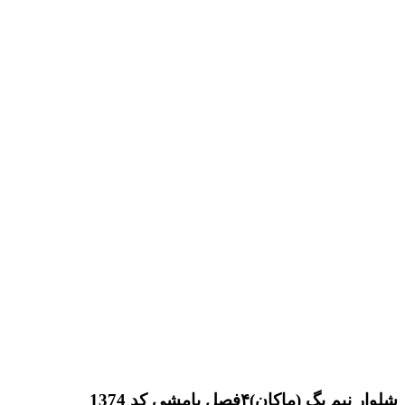
شلوار نیم بگ (ماکان)۴فصل بامشی کد 1374