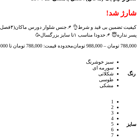
شارژ شد!
کیفیت ت
پسر نداره😇 📌حدودا مناسب ۱تا سایز بزرگسال🥳
788,000
تومان
–
988,000
تومان
محدوده قیمت: 788,000 تومان تا 988,000 تومان
سبز خوشرنگ
سورمه ای
رنگ
شکلاتی
طوسی
مشکی
1
2
3
4
5
سایز
6
7