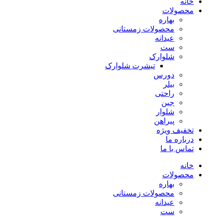
خانه
محصولات
بهاره
محصولات زمستانی
عیدانه
ست
شلوارک
تیشرت شلوارک
دورس
بیلر
راحتی
جین
شلوار
پیراهن
تخفیف ویژه
درباره ما
تماس با ما
خانه
محصولات
بهاره
محصولات زمستانی
عیدانه
ست