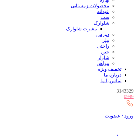
محصولات زمستانی
عیدانه
ست
شلوارک
تیشرت شلوارک
دورس
بیلر
راحتی
جین
شلوار
پیراهن
تخفیف ویژه
درباره ما
تماس با ما
_
3143329
0999
ورود / عضویت