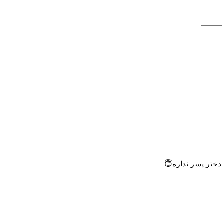
دختر پسر نداره😇