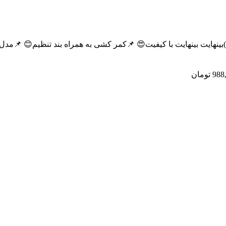
کمر کشی به همراه بند تنظیم😊 📌مدل شلوار نیم بگ و قواره ی ازاد و مناسبی داره؛اسپورت هست