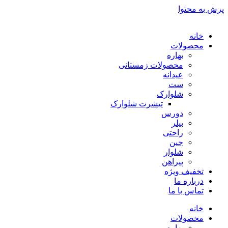
پرش به محتوا
خانه
محصولات
بهاره
محصولات زمستانی
عیدانه
ست
شلوارک
تیشرت شلوارک
دورس
بیلر
راحتی
جین
شلوار
پیراهن
تخفیف ویژه
درباره ما
تماس با ما
خانه
محصولات
بهاره