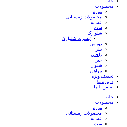
خانه
محصولات
بهاره
محصولات زمستانی
عیدانه
ست
شلوارک
تیشرت شلوارک
دورس
بیلر
راحتی
جین
شلوار
پیراهن
تخفیف ویژه
درباره ما
تماس با ما
خانه
محصولات
بهاره
محصولات زمستانی
عیدانه
ست