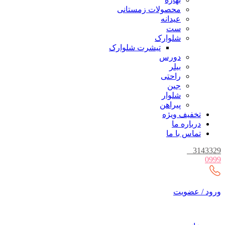
محصولات زمستانی
عیدانه
ست
شلوارک
تیشرت شلوارک
دورس
بیلر
راحتی
جین
شلوار
پیراهن
تخفیف ویژه
درباره ما
تماس با ما
_
3143329
0999
ورود / عضویت