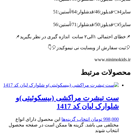
سایز4👈قدبلوز:46/قدشلوار:64/آستین:51
سایز5👈قدبلوز:50/قدشلوار:71/آستین:56
📌خطای احتمالی ۱الی۲ سانت
اندازه گیری در نظر بگیرید📌
🎈ثبت سفارش از وبسایت نی نیموکیدز🎈👇
www.ninimokids.ir
محصولات مرتبط
ست تیشرت مراکشی (بیسکوئیتی)و
شلوارک لیان کد 1417
998,000
تومان
انتخاب گزینه‌ها
این محصول دارای انواع
مختلفی می باشد. گزینه ها ممکن است در صفحه محصول
انتخاب شوند