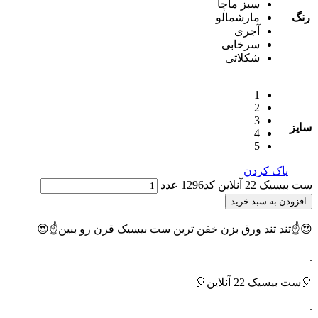
سبز ماچا
رنگ
مارشمالو
آجری
سرخابی
شکلاتی
1
2
3
سایز
4
5
پاک کردن
ست بیسیک 22 آنلاین کد1296 عدد
افزودن به سبد خرید
😍☝️تند تند ورق بزن خفن ترین ست بیسیک قرن رو ببین☝️😍
.
🎈ست بیسیک 22 آنلاین🎈
.