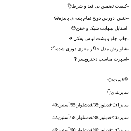
-کیفیت تضمین بی قید و شرط👌
-جنس
دورس دونخ تمام پنبه ی پاییزه🤩
-استایل بینهایت شیک و خفن😍
-چاپ جلو و پشت لباس پفکی🤌
-شلوارش مدل جاگر مغزی دوزی شده🫡
-اسپرت مناسب دختروپسر🍭
.
🍭قیمت👈
سایزبندی👇
سایز1👈قدبلوز:35/قدشلوار:55/آستین:40
سایز2👈قدبلوز:38/قدشلوار:58/آستین:42
سایز3👈قدبلوز:40/قدشلوار:60/آستین:46