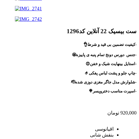
ست بیسیک 22 آنلاین کد1296
-کیفیت تضمین بی قید و شرط👌
-جنس
دورس دونخ تمام پنبه ی پاییزه🤩
-استایل بینهایت شیک و خفن😍
-چاپ جلو و پشت لباس پفکی🤌
-شلوارش مدل جاگر مغزی دوزی شده🫡
-اسپرت مناسب دختروپسر🍭
920,000
تومان
اقیانوسی
بنفش شانی