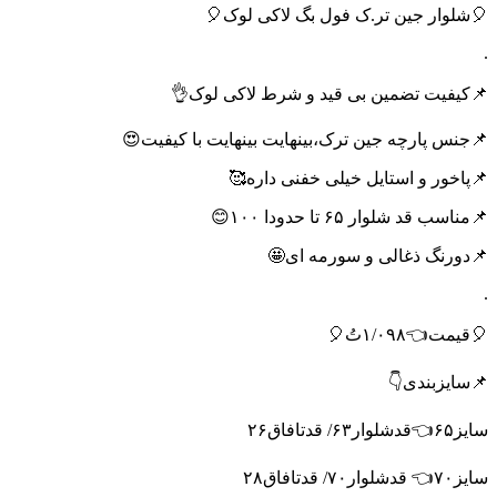
🎈شلوار جین تر.ک فول بگ لاکی لوک🎈
.
📌کیفیت تضمین بی قید و شرط لاکی لوک👌
📌جنس پارچه جین ترک،بینهایت بینهایت با کیفیت😍
📌پاخور و استایل خیلی خفنی داره🥰
📌مناسب قد شلوار ۶۵ تا حدودا ۱۰۰😊
📌دورنگ ذغالی و سورمه ای🤩
.
🎈قیمت👈۱/۰۹۸تُ🎈
📌سایزبندی👇
سایز۶۵👈قدشلوار۶۳/ قدتافاق۲۶