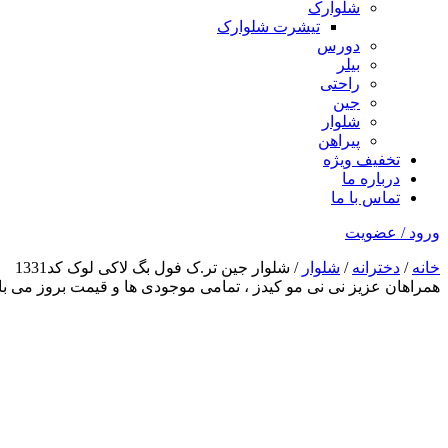
شلوارک
تیشرت شلوارک
دورس
بیلر
راحتی
جین
شلوار
پیراهن
تخفیف ویژه
درباره ما
تماس با ما
ورود / عضویت
خانه
/
دخترانه
/
شلوار
/ شلوار جین تر.ک فول بگ لاکی لوک کد1331
همراهان عزیز نی نی مو کیدز
، تمامی موجودی ها و قیمت بروز می 