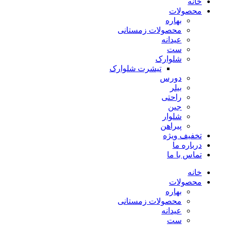
خانه
محصولات
بهاره
محصولات زمستانی
عیدانه
ست
شلوارک
تیشرت شلوارک
دورس
بیلر
راحتی
جین
شلوار
پیراهن
تخفیف ویژه
درباره ما
تماس با ما
خانه
محصولات
بهاره
محصولات زمستانی
عیدانه
ست