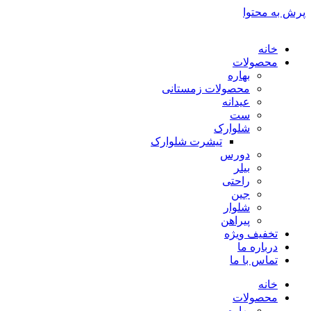
پرش به محتوا
خانه
محصولات
بهاره
محصولات زمستانی
عیدانه
ست
شلوارک
تیشرت شلوارک
دورس
بیلر
راحتی
جین
شلوار
پیراهن
تخفیف ویژه
درباره ما
تماس با ما
خانه
محصولات
بهاره