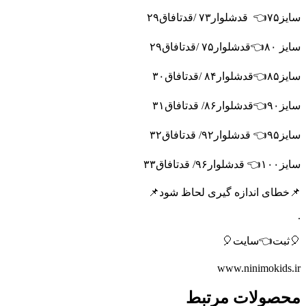
سایز۸۵👈قدشلوار۸۴ /قدتافاق۳۰
سایز۱۰۰👈 قدشلوار۹۶/ قدتافاق۳۳
📌خطای اندازه گیری لحاظ شود📌
.
🎈ثبت👈سایت🎈
www.ninimokids.ir
محصولات مرتبط