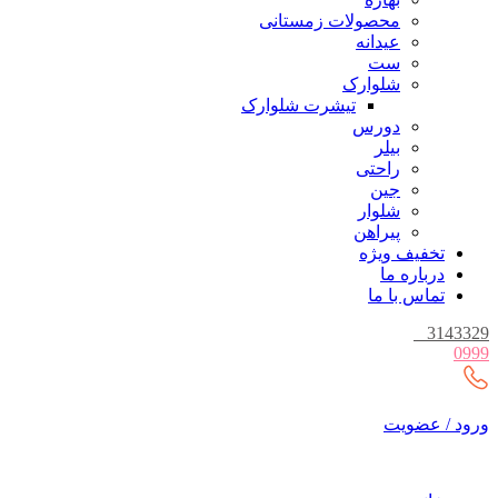
محصولات زمستانی
عیدانه
ست
شلوارک
تیشرت شلوارک
دورس
بیلر
راحتی
جین
شلوار
پیراهن
تخفیف ویژه
درباره ما
تماس با ما
_
3143329
0999
ورود / عضویت