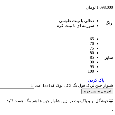
1,098,000
تومان
ذغالی با تینت طوسی
رنگ
سورمه ای با تینت کرم
65
70
75
80
85
سایز
90
95
100
پاک کردن
شلوار جین تر.ک فول بگ لاکی لوک کد1331 عدد
افزودن به سبد خرید
🤩خوشگل تر و باکیفیت تر ازین شلوار جین ها هم مگه هست؟🤩
.