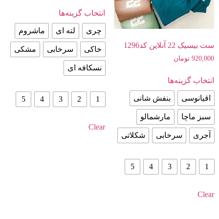
انتخاب گزینه‌ها
چری
لته ای
ماشروم
ست بیسیک 22 آنلاین کد1296
خاکی
سرخابی
مشکی
920,000
تومان
نسکافه ای
انتخاب گزینه‌ها
اقیانوسی
بنفش شانی
5
4
3
2
1
سبز ماچا
مارشمالو
Clear
آجری
سرخابی
شکلاتی
5
4
3
2
1
Clear