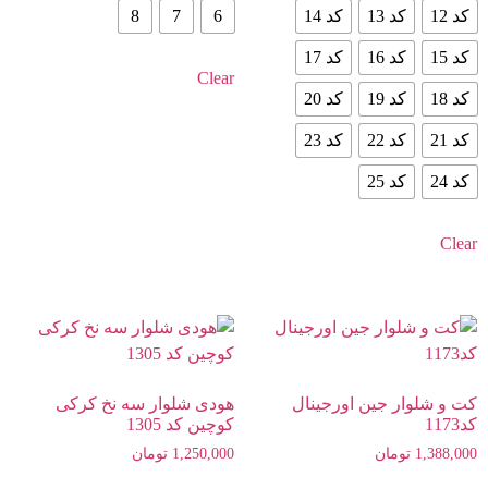
کد 12
کد 13
کد 14
6
7
8
کد 15
کد 16
کد 17
Clear
کد 18
کد 19
کد 20
کد 21
کد 22
کد 23
کد 24
کد 25
Clear
کت و شلوار جین اورجینال
هودی شلوار سه نخ کرکی
کد1173
کوچین کد 1305
1,388,000
تومان
1,250,000
تومان