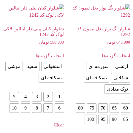
شلوار بگ نوار بغل تیمون کد
شلوار کتان پیلی دار ایتالین لاکی
1292
لوک کد 1242
643,000
تومان
598,000
تومان
انتخاب گزینه‌ها
انتخاب گزینه‌ها
ارتشی
سورمه ای
استخوانی
سفید
موشی
شکلاتی
نسکافه ای
نسکافه ای
نوک مدادی
5
4
3
2
1
10
9
8
7
6
80
75
70
65
60
100
95
90
85
Clear