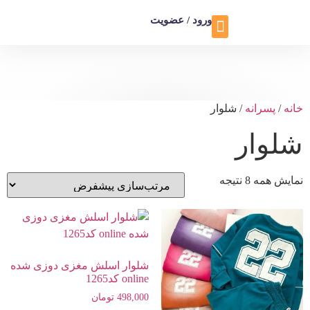
ورود / عضویت
تماس با ما
تخفیف ویژه
خانه
/
پسرانه
/ شلوار
شلوار
نمایش همه 8 نتیجه
شلوار اسلش مغزی دوزی شده
online کد1265
498,000
تومان