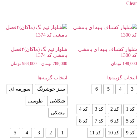
Clear
شلوار کشباف پنبه ای بامشی
شلوار نیم بگ (ماکان)۴فصل
کد 1300
بامشی کد 1374
198,000
تومان
788,000
تومان
–
988,000
تومان
انتخاب گزینه‌ها
انتخاب گزینه‌ها
3
4
5
6
سبز خوشرنگ
سورمه ای
شکلاتی
طوسی
کد 1
کد 2
کد 3
کد 4
مشکی
کد 5
کد 6
کد 7
کد 8
کد 9
کد 10
کد 11
1
2
3
4
5