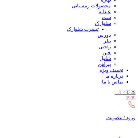
محصولات زمستانی
عیدانه
ست
شلوارک
تیشرت شلوارک
دورس
بیلر
راحتی
جین
شلوار
پیراهن
تخفیف ویژه
درباره ما
تماس با ما
_
3143329
0999
ورود / عضویت