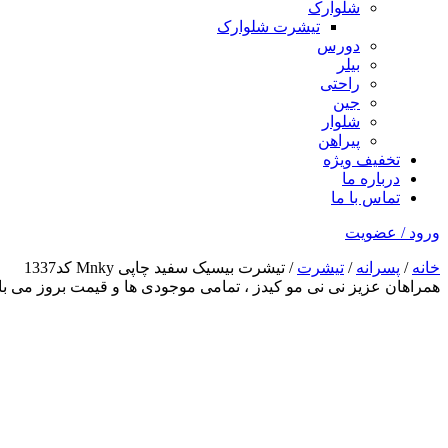
شلوارک
تیشرت شلوارک
دورس
بیلر
راحتی
جین
شلوار
پیراهن
تخفیف ویژه
درباره ما
تماس با ما
ورود / عضویت
خانه
/
پسرانه
/
تیشرت
/ تیشرت بیسیک سفید چاپی Mnky کد1337
همراهان عزیز نی نی مو کیدز
، تمامی موجودی ها و قیمت بروز می 