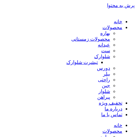
پرش به محتوا
خانه
محصولات
بهاره
محصولات زمستانی
عیدانه
ست
شلوارک
تیشرت شلوارک
دورس
بیلر
راحتی
جین
شلوار
پیراهن
تخفیف ویژه
درباره ما
تماس با ما
خانه
محصولات
بهاره