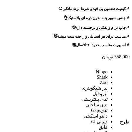
📌کیفیت تضمین بی قید و شرط برند مانکی😍
📌جنس سوپر پنبه بدون ذره ای پلاستیک👌
📌چاپ ترام و پفکی و برجسته داره🫡
📌مناسب برای هر استایلی و راحت ست میشه👋
📌اسپورت مناسب حدودا ۲تا۷سال🥰
558,000
تومان
Nippo
Shark
Zoo
ببر هلیکوپتری
ببروفیل
تدی پینترستی
تدی ساحلی
تدی/Gap
داینو اسکیتی
دیزنی لند
طرح
قایق