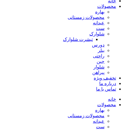
خانه
محصولات
بهاره
محصولات زمستانی
عیدانه
ست
شلوارک
تیشرت شلوارک
دورس
بیلر
راحتی
جین
شلوار
پیراهن
تخفیف ویژه
درباره ما
تماس با ما
خانه
محصولات
بهاره
محصولات زمستانی
عیدانه
ست