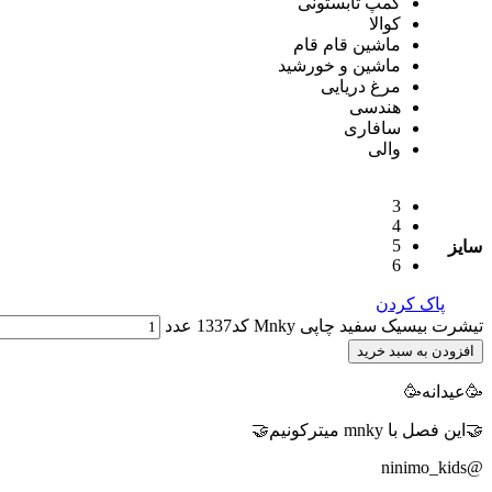
کمپ تابستونی
کوالا
ماشین قام قام
ماشین و خورشید
مرغ دریایی
هندسی
سافاری
والی
3
4
5
سایز
6
پاک کردن
تیشرت بیسیک سفید چاپی Mnky کد1337 عدد
افزودن به سبد خرید
🥳عیدانه🥳
🤝این فصل با mnky میترکونیم🤝
@ninimo_kids