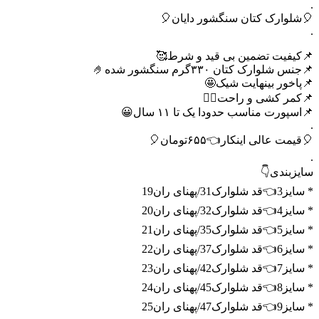
.
🎈شلوارک کتان سنگشور دایان🎈
.
📌کیفیت تضمین بی قید و شرط🥰
📌جنس شلوارک کتان ۳۳۰گرم سنگشور شده🤌
📌پاخور بینهایت شیک🤩
📌کمر کشی و راحت🙂‍↔️
📌اسپورت مناسب حدودا یک تا ۱۱ سال😀
.
🎈قیمت عالی اینکار👈۶۵۵تومان🎈
.
سایزبندی👇
* سایز3👈قد شلوارک31/پهنای ران19
* سایز4👈قد شلوارک32/پهنای ران20
* سایز5👈قد شلوارک35/پهنای ران21
* سایز6👈قد شلوارک37/پهنای ران22
* سایز7👈قد شلوارک42/پهنای ران23
* سایز8👈قد شلوارک45/پهنای ران24
* سایز9👈قد شلوارک47/پهنای ران25