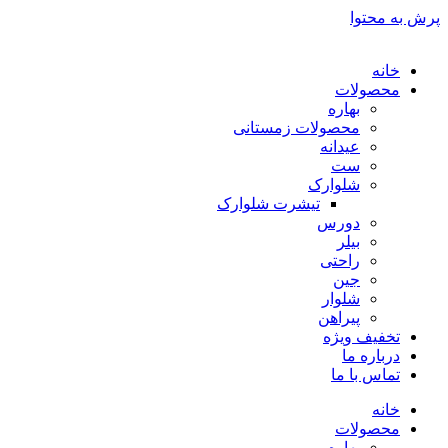
پرش به محتوا
خانه
محصولات
بهاره
محصولات زمستانی
عیدانه
ست
شلوارک
تیشرت شلوارک
دورس
بیلر
راحتی
جین
شلوار
پیراهن
تخفیف ویژه
درباره ما
تماس با ما
خانه
محصولات
بهاره