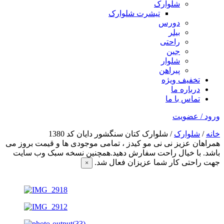
شلوارک
تیشرت شلوارک
دورس
بیلر
راحتی
جین
شلوار
پیراهن
تخفیف ویژه
درباره ما
تماس با ما
ورود / عضویت
خانه
/
شلوارک
/ شلوارک کتان سنگشور دایان کد 1380
همراهان عزیز نی نی مو کیدز
، تمامی موجودی ها و قیمت بروز می
باشد. با خیال راحت سفارش دهید.همچنین نسخه سبک وب سایت
جهت راحتی کار شما عزیزان فعال شد.
×