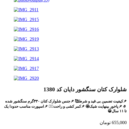
شلوارک کتان سنگشور دایان کد 1380
📌کیفیت تضمین بی قید و شرط🥰 📌جنس شلوارک کتان ۳۳۰گرم سنگشور شده
🤌 📌پاخور بینهایت شیک🤩 📌کمر کشی و راحت🙂‍↔️ 📌اسپورت مناسب حدودا یک
تا ۱۱ سال😀
655,000
تومان