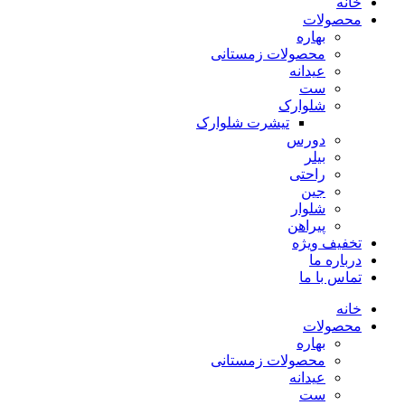
خانه
محصولات
بهاره
محصولات زمستانی
عیدانه
ست
شلوارک
تیشرت شلوارک
دورس
بیلر
راحتی
جین
شلوار
پیراهن
تخفیف ویژه
درباره ما
تماس با ما
خانه
محصولات
بهاره
محصولات زمستانی
عیدانه
ست