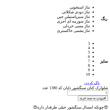
تناژ استخونی
تناژ دودی شکلاتی
تناژ سبزپاستیلی جین
رنگ
تناژ سورمه ای آجری
تناژ مسی خردلی
تناژ یشمی خاکستری
3
4
5
6
7
سایز
8
9
10
پاک کردن
شلوارک کتان سنگشور دایان کد 1380 عدد
افزودن به سبد خرید
😍چونکه امسال سنگشور خیلی طرفدار داره😍