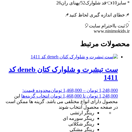
* سایز10👈قد شلوارک52/پهنای ران26
📌خطای اندازه گیری لحاظ کنید📌
.
🎈ثبت بااحترام سایت🎈
www.ninimokids.ir
محصولات مرتبط
ست تیشرت و شلوارک کتان deneb کد
1411
1,248,000
تومان
–
1,468,000
تومان
محدوده قیمت:
1,248,000 تومان تا 1,468,000 تومان
انتخاب گزینه‌ها
این
محصول دارای انواع مختلفی می باشد. گزینه ها ممکن است
در صفحه محصول انتخاب شوند
رینگر ارتشی
رینگر سورمه ای
رینگر شکلاتی
رینگر مشکی