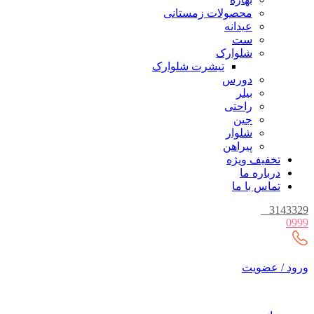
محصولات زمستانی
عیدانه
ست
شلوارک
تیشرت شلوارک
دورس
بیلر
راحتی
جین
شلوار
پیراهن
تخفیف ویژه
درباره ما
تماس با ما
_
3143329
0999
ورود / عضویت