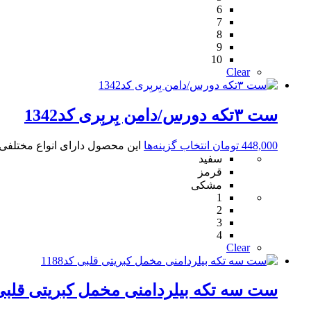
6
7
8
9
10
Clear
ست ۳تکه دورس/دامن بِربِری کد1342
448,000
تومان
انتخاب گزینه‌ها
این محصول دارای انواع مختلف
سفید
قرمز
مشکی
1
2
3
4
Clear
ست سه تکه بیلردامنی مخمل کبریتی قلبی کد8