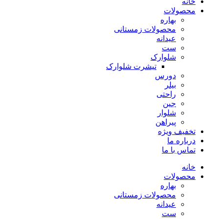
خانه
محصولات
بهاره
محصولات زمستانی
عیدانه
ست
شلوارک
تیشرت شلوارک
دورس
بیلر
راحتی
جین
شلوار
پیراهن
تخفیف ویژه
درباره ما
تماس با ما
خانه
محصولات
بهاره
محصولات زمستانی
عیدانه
ست