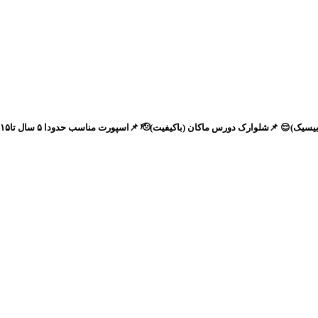
(باکیفیت)🫡 📌اسپورت مناسب حدودا ۵ سال تا۱۵-۱۶ سال😍