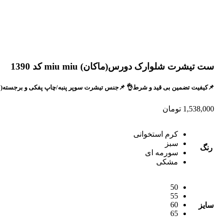
ست تیشرت شلوارک دورس(ماکان) miu miu کد 1390
📌کیفیت تضمین بی قید و شرط👌 📌جنس تیشرت سوپر پنبه/چاپ پفکی و برجسته(بیسیک)😌 📌شلوارک دورس ماکان 
1,538,000
تومان
کرم استخوانی
سبز
رنگ
سورمه ای
مشکی
50
55
60
سایز
65