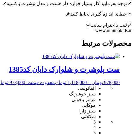
📌توجه بفرمایید کار بسیار قواره دار هست و مدل تیشرت باکسیه📌
📌خطای اندازه گیری لحاظ کنید📌
.
🎈ثبت بااحترام سایت🎈
www.ninimokids.ir
محصولات مرتبط
ست پلوشرت و شلوارک دایان کد1385
978,000
تومان
–
1,118,000
تومان
محدوده قیمت: 978,000 تومان تا 1,118,000 تومان
اقیانوسی
سبز خوشرنگ
قرمز یاقوتی
موکایی
سبز زارا
شکلاتی
3
4
5