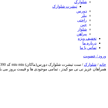
شلوارک
تیشرت شلوارک
دورس
بیلر
راحتی
جین
شلوار
پیراهن
تخفیف ویژه
درباره ما
تماس با ما
ورود / عضویت
خانه
/
شلوارک
/ ست تیشرت شلوارک دورس(ماکان) miu miu کد 1390
همراهان عزیز نی نی مو کیدز
، تمامی موجودی ها و قیمت بروز می 