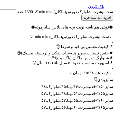
پاک کردن
ست تیشرت شلوارک دورس(ماکان) miu miu کد 1390 عدد
افزودن به سبد خرید
🤩نوبتی هم باشه نوبت بچه های پلاس سایزمونه🤩
.
🎈ست تیشرت شلوارک دورس(ماکان) miu miu 🎈
.
📌کیفیت تضمین بی قید و شرط👌
📌جنس تیشرت سوپر پنبه/چاپ پفکی و برجسته(بیسیک)😌
📌شلوارک دورس ماکان (باکیفیت)🫡
📌اسپورت مناسب حدودا ۵ سال تا۱۵-۱۶ سال😍
.
🎈قیمت👈۱/۵۳۸ تومان🎈
سایزبندی👇
سایز۵۰👈قدتیشرت:۴۶/پهنا:۴۵/شلوارک:۴۸
سایز۵۵👈قدتیشرت:۵۱/پهنا:۴۸/شلوارک:۵۲
سایز۶۰👈قدتیشرت:۵۵/پهنا:۵۲/شلوارک:۵۴
سایز۶۵👈قدتیشرت:۶۰/پهنا:۵۶/شلوارک:۵۷