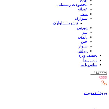
محصولات زمستانی
عیدانه
ست
شلوارک
تیشرت شلوارک
دورس
بیلر
راحتی
جین
شلوار
پیراهن
تخفیف ویژه
درباره ما
تماس با ما
_
3143329
0999
ورود / عضویت