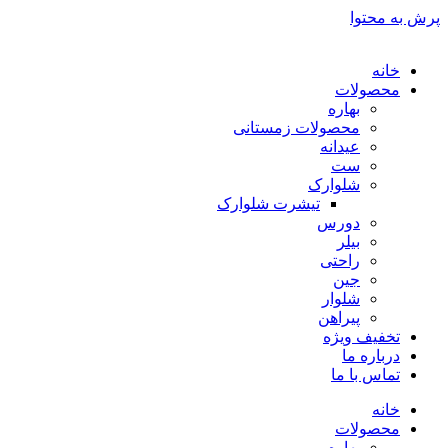
پرش به محتوا
خانه
محصولات
بهاره
محصولات زمستانی
عیدانه
ست
شلوارک
تیشرت شلوارک
دورس
بیلر
راحتی
جین
شلوار
پیراهن
تخفیف ویژه
درباره ما
تماس با ما
خانه
محصولات
بهاره