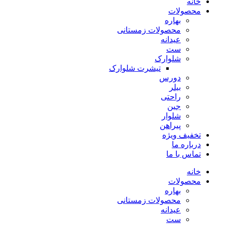
خانه
محصولات
بهاره
محصولات زمستانی
عیدانه
ست
شلوارک
تیشرت شلوارک
دورس
بیلر
راحتی
جین
شلوار
پیراهن
تخفیف ویژه
درباره ما
تماس با ما
خانه
محصولات
بهاره
محصولات زمستانی
عیدانه
ست