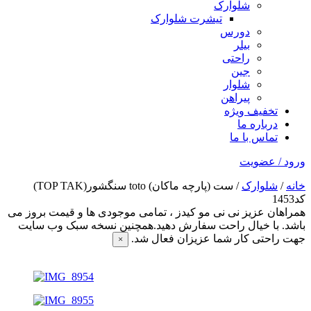
شلوارک
تیشرت شلوارک
دورس
بیلر
راحتی
جین
شلوار
پیراهن
تخفیف ویژه
درباره ما
تماس با ما
ورود / عضویت
خانه
/
شلوارک
/ ست (پارچه ماکان) toto سنگشور(TOP TAK)
کد1453
همراهان عزیز نی نی مو کیدز
، تمامی موجودی ها و قیمت بروز می
باشد. با خیال راحت سفارش دهید.همچنین نسخه سبک وب سایت
جهت راحتی کار شما عزیزان فعال شد.
×