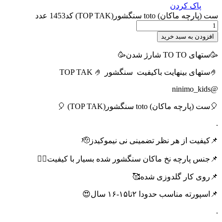
پاک کردن
ست (پارچه ماکان) toto سنگشور(TOP TAK) کد1453 عدد
افزودن به سبد خرید
🥳ستهای TO TO شارژ شدن🥳
🤌ستهای بینهایت باکیفیت
سنگشور TOP TAK 🤌
@ninimo_kids
🎈ست (پارچه ماکان) toto سنگشور(TOP TAK) 🎈
.
📌کیفیت از هر نظر تضمینی نی نیموکیدز🫡
📌جنس پارچه نخ ماکان سنگشور شده بسیار با کیفیت🙂‍↔️
📌روی کار گلدوزی شده🥰
📌اسپورته مناسب حدودا ۲تا۱۵-۱۶ سال😍
.