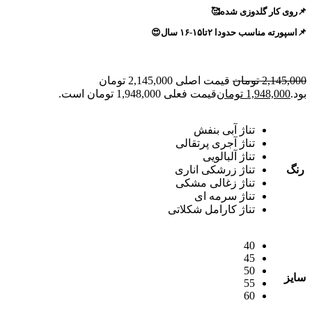
📌روی کار گلدوزی شده🥰
📌اسپورته مناسب حدودا ۲تا۱۵-۱۶ سال😍
2,145,000
تومان
قیمت اصلی 2,145,000 تومان
بود.
1,948,000
تومان
قیمت فعلی 1,948,000 تومان است.
تناژ آبی بنفش
تناژ آجری پرتقالی
تناژ آلبالویی
رنگ
تناژ زرشکی اناری
تناژ زغالی مشکی
تناژ سرمه ای
تناژ کارامل شکلاتی
40
45
50
سایز
55
60