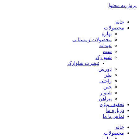
پرش به محتوا
خانه
محصولات
بهاره
محصولات زمستانی
عیدانه
ست
شلوارک
تیشرت شلوارک
دورس
بیلر
راحتی
جین
شلوار
پیراهن
تخفیف ویژه
درباره ما
تماس با ما
خانه
محصولات
بهاره