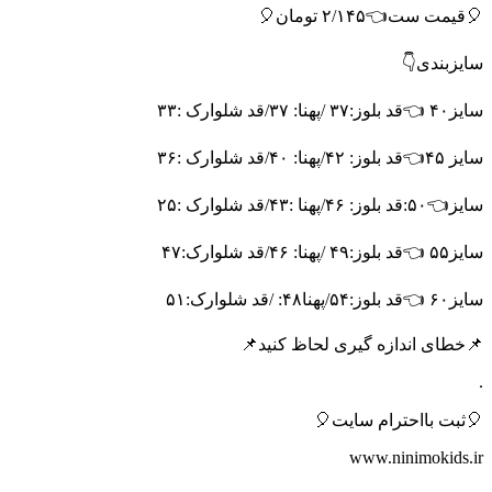
🎈قیمت ست👈۲/۱۴۵ تومان🎈
سایزبندی👇
سایز۴۰ 👈قد بلوز:۳۷ /پهنا: ۳۷/قد شلوارک :۳۳
سایز ۴۵👈قد بلوز: ۴۲/پهنا: ۴۰/قد شلوارک :۳۶
سایز👈۵۰:قد بلوز: ۴۶/پهنا :۴۳/قد شلوارک :۲۵
سایز۵۵ 👈قد بلوز:۴۹ /پهنا: ۴۶/قد شلوارک:۴۷
سایز۶۰ 👈قد بلوز:۵۴/پهنا۴۸: /قد شلوارک:۵۱
📌خطای اندازه گیری لحاظ کنید📌
.
🎈ثبت بااحترام سایت🎈
www.ninimokids.ir