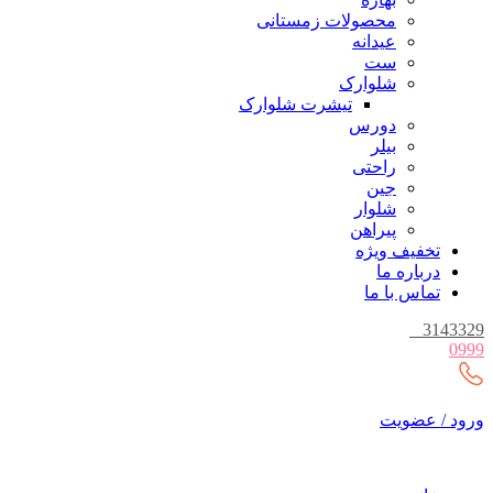
محصولات زمستانی
عیدانه
ست
شلوارک
تیشرت شلوارک
دورس
بیلر
راحتی
جین
شلوار
پیراهن
تخفیف ویژه
درباره ما
تماس با ما
_
3143329
0999
ورود / عضویت