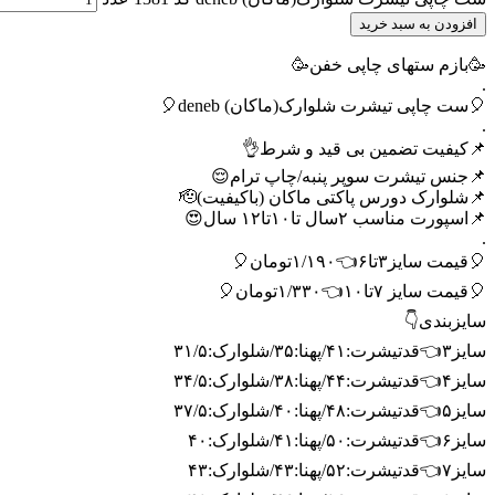
افزودن به سبد خرید
🥳بازم ستهای چاپی خفن🥳
.
🎈ست چاپی تیشرت شلوارک(ماکان) deneb🎈
.
📌کیفیت تضمین بی قید و شرط👌
📌جنس تیشرت سوپر پنبه/چاپ ترام😌
📌شلوارک دورس پاکتی ماکان (باکیفیت)🫡
📌اسپورت مناسب ۲سال تا۱۰تا۱۲ سال😍
.
🎈قیمت سایز۳تا۶👈۱/۱۹۰تومان🎈
🎈قیمت سایز ۷تا۱۰👈۱/۳۳۰تومان🎈
سایزبندی👇
سایز۳👈قدتیشرت:۴۱/پهنا:۳۵/شلوارک:۳۱/۵
سایز۴👈قدتیشرت:۴۴/پهنا:۳۸/شلوارک:۳۴/۵
سایز۵👈قدتیشرت:۴۸/پهنا:۴۰/شلوارک:۳۷/۵
سایز۶👈قدتیشرت:۵۰/پهنا:۴۱/شلوارک:۴۰
سایز۷👈قدتیشرت:۵۲/پهنا:۴۳/شلوارک:۴۳