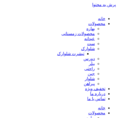
پرش به محتوا
خانه
محصولات
بهاره
محصولات زمستانی
عیدانه
ست
شلوارک
تیشرت شلوارک
دورس
بیلر
راحتی
جین
شلوار
پیراهن
تخفیف ویژه
درباره ما
تماس با ما
خانه
محصولات
بهاره