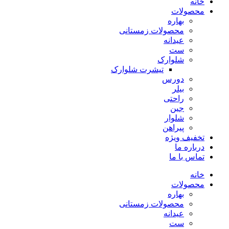
خانه
محصولات
بهاره
محصولات زمستانی
عیدانه
ست
شلوارک
تیشرت شلوارک
دورس
بیلر
راحتی
جین
شلوار
پیراهن
تخفیف ویژه
درباره ما
تماس با ما
خانه
محصولات
بهاره
محصولات زمستانی
عیدانه
ست