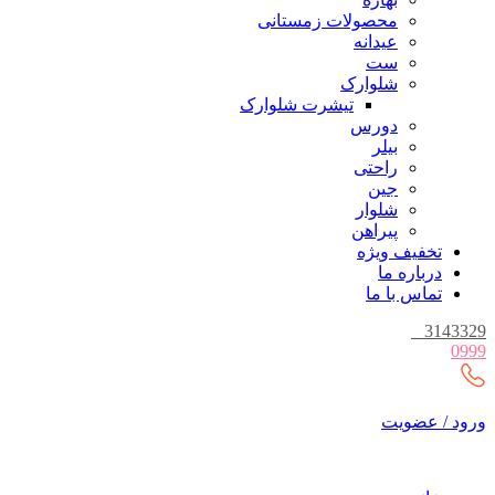
محصولات زمستانی
عیدانه
ست
شلوارک
تیشرت شلوارک
دورس
بیلر
راحتی
جین
شلوار
پیراهن
تخفیف ویژه
درباره ما
تماس با ما
_
3143329
0999
ورود / عضویت