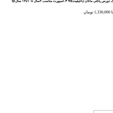
 📌اسپورت مناسب ۲سال تا۱۰تا۱۲ سال😍