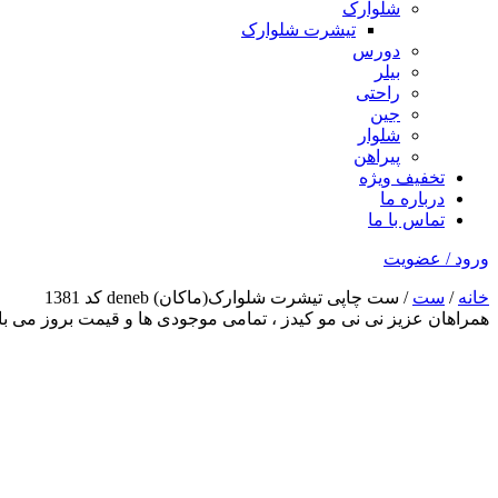
شلوارک
تیشرت شلوارک
دورس
بیلر
راحتی
جین
شلوار
پیراهن
تخفیف ویژه
درباره ما
تماس با ما
ورود / عضویت
خانه
/
ست
/ ست چاپی تیشرت شلوارک(ماکان) deneb کد 1381
همراهان عزیز نی نی مو کیدز
، تمامی موجودی ها و قیمت بروز می 