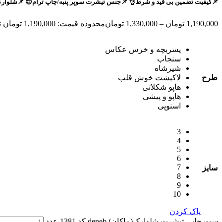
📌کیفیت تضمین بی قید و شرط👌 📌جنس تیشرت سوپر پنبه/چاپ ترام😌 📌شلوارک دورس پاکتی ماکان (باکیفیت)
1,190,000
تومان
–
1,330,000
تومان
محدوده قیمت: 1,190,000 تومان تا 1,330,000 تومان
پسربچه و خرس عکاس
سنجاب
شیرشاه
طرح
لاکپشت خوش قلب
هاپو شکلاتی
هاپو و پیشی
اسنوپی
3
4
5
6
7
سایز
8
9
10
پاک کردن
ست چاپی تیشرت شلوارک(ماکان) deneb کد 1381 عدد