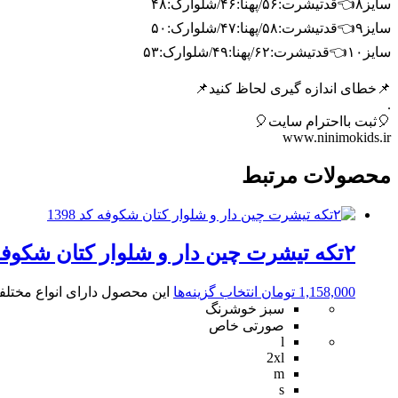
سایز۸👈قدتیشرت:۵۶/پهنا:۴۶/شلوارک:۴۸
سایز۹👈قدتیشرت:۵۸/پهنا:۴۷/شلوارک:۵۰
سایز۱۰👈قدتیشرت:۶۲/پهنا:۴۹/شلوارک:۵۳
📌خطای اندازه گیری لحاظ کنید📌
.
🎈ثبت بااحترام سایت🎈
www.ninimokids.ir
محصولات مرتبط
۲تکه تیشرت چین دار و شلوار کتان شکوفه کد 1398
1,158,000
تومان
انتخاب گزینه‌ها
این محصول دارای انواع مختل
سبز خوشرنگ
صورتی خاص
l
2xl
m
s