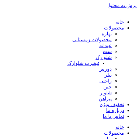
پرش به محتوا
خانه
محصولات
بهاره
محصولات زمستانی
عیدانه
ست
شلوارک
تیشرت شلوارک
دورس
بیلر
راحتی
جین
شلوار
پیراهن
تخفیف ویژه
درباره ما
تماس با ما
خانه
محصولات
بهاره