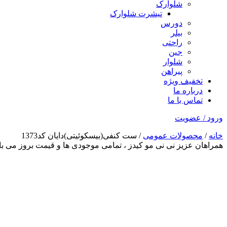
شلوارک
تیشرت شلوارک
دورس
بیلر
راحتی
جین
شلوار
پیراهن
تخفیف ویژه
درباره ما
تماس با ما
ورود / عضویت
خانه
/
محصولات عمومی
/ ست کنفی(بیسکوئیتی)دایان کد1373
همراهان عزیز نی نی مو کیدز
، تمامی موجودی ها و قیمت بروز می 