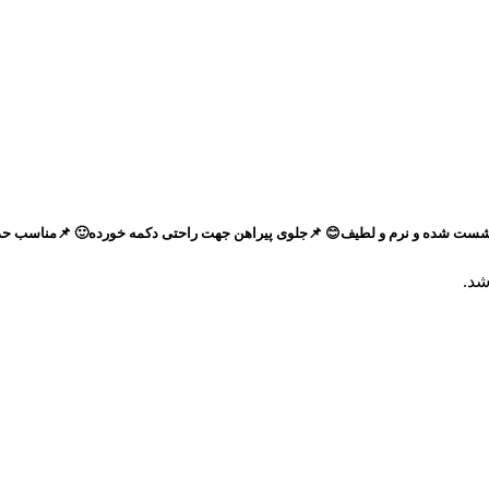
ه و نرم و لطیف😊 📌جلوی پیراهن جهت راحتی دکمه خورده🙂 📌مناسب حدودا ۱/۵تا۷-۸ س
شد.