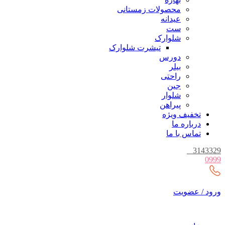
محصولات زمستانی
عیدانه
ست
شلوارک
تیشرت شلوارک
دورس
بیلر
راحتی
جین
شلوار
پیراهن
تخفیف ویژه
درباره ما
تماس با ما
_
3143329
0999
ورود / عضویت