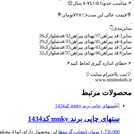
📌مناسب حدودا ۱/۵تا۷-۸ سال😌
.
🍭قیمت عالی این ست👈۷۲۸تومان🍭
.
سایزبندی👇
سایز3:قد پیراهن37/پهنای پیراهن32/قدشلوارک26
سایز4:قد پیراهن41/پهنای پیراهن33/قدشلوارک29
سایز5:قد پیراهن43/پهنای پیراهن35/قدشلوارک30
سایز6:قد پیراهن46/پهنای پیراهن37/قدشلوارک32
📌خطای اندازه گیری لحاظ کنید📌
.
🎈ثبت بااحترام سایت🎈
www.ninimokids.ir
محصولات مرتبط
ستهای چاپی برند mnky کد1434
1,750,000
تومان
انتخاب گزینه‌ها
این محصول دارای انواع مختل