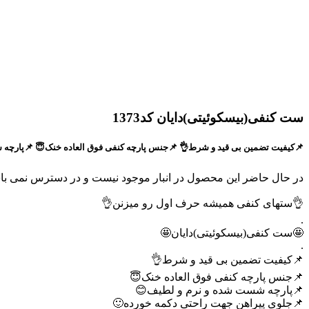
ست کنفی(بیسکوئیتی)دایان کد1373
📌کیفیت تضمین بی قید و شرط👌 📌جنس پارچه کنفی فوق العاده خنک😇 📌پارچه شست شد
در حال حاضر این محصول در انبار موجود نیست و در دسترس نمی با
👌ستهای کنفی همیشه حرف اول رو میزنن👌
.
🤩ست کنفی(بیسکوئیتی)دایان🤩
.
📌کیفیت تضمین بی قید و شرط👌
📌جنس پارچه کنفی فوق العاده خنک😇
📌پارچه شست شده و نرم و لطیف😊
📌جلوی پیراهن جهت راحتی دکمه خورده🙂