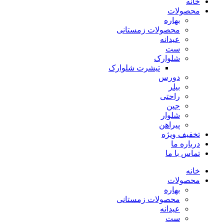
خانه
محصولات
بهاره
محصولات زمستانی
عیدانه
ست
شلوارک
تیشرت شلوارک
دورس
بیلر
راحتی
جین
شلوار
پیراهن
تخفیف ویژه
درباره ما
تماس با ما
خانه
محصولات
بهاره
محصولات زمستانی
عیدانه
ست