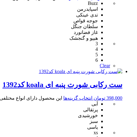
Buzz
اسپایدرمن
تدی عینکی
جوجه قواص
سلطان جنگل
غاز فضانورد
هیپو و گنجشک
3
4
5
6
Clear
ست رکابی شورت پنبه ای koala کد1392
398,000
تومان
انتخاب گزینه‌ها
این محصول دارای انواع مختلف
آبی
پرتقالی
خورشیدی
سبز
یاسی
xs