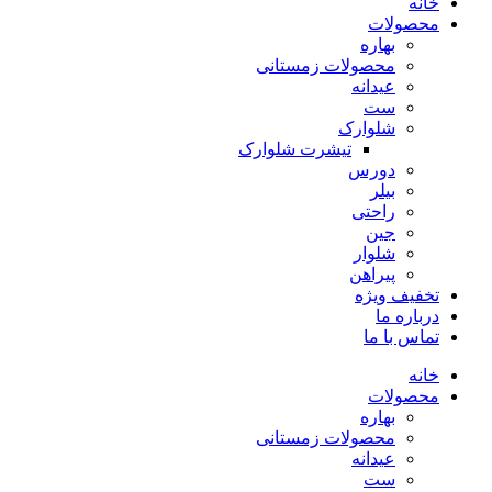
خانه
محصولات
بهاره
محصولات زمستانی
عیدانه
ست
شلوارک
تیشرت شلوارک
دورس
بیلر
راحتی
جین
شلوار
پیراهن
تخفیف ویژه
درباره ما
تماس با ما
خانه
محصولات
بهاره
محصولات زمستانی
عیدانه
ست