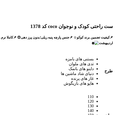
ست راحتی کودک و نوجوان coco کد 1378
📌کیفیت تضمین برند کوکو☺️ 📌جنس پارچه پنبه ریلی؛بدون پرز دهی😍 📌کاملا نرم و لطیف،م
اردیبهشت
بستنی های بامزه
تدی های ملوان
داینو های بانمک
طرح
دنیای شاد ماشین ها
غاز های پرنده
هاپو های بازیگوش
110
120
130
140