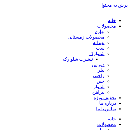
پرش به محتوا
خانه
محصولات
بهاره
محصولات زمستانی
عیدانه
ست
شلوارک
تیشرت شلوارک
دورس
بیلر
راحتی
جین
شلوار
پیراهن
تخفیف ویژه
درباره ما
تماس با ما
خانه
محصولات
بهاره