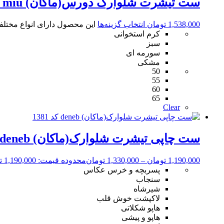
ست تیشرت شلوارک دورس(ماکان) miu miu کد 1390
1,538,000
تومان
انتخاب گزینه‌ها
این محصول دارای انواع مختل
کرم استخوانی
سبز
سورمه ای
مشکی
50
55
60
65
Clear
ست چاپی تیشرت شلوارک(ماکان) deneb کد 1381
1,190,000
تومان
–
1,330,000
تومان
محدوده قیمت: 1,190,000 تومان تا 1,330,000 تومان
پسربچه و خرس عکاس
سنجاب
شیرشاه
لاکپشت خوش قلب
هاپو شکلاتی
هاپو و پیشی