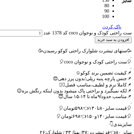
150
سایز
80
90
100
پاک کردن
ست راحتی کودک و نوجوان coco کد 1378 عدد
افزودن به سبد خرید
🥳ستهای تیشرت شلوارک راحتی کوکو رسیدن🥳
.
🎈ست راحتی کودک و نوجوان coco🎈
.
📌کیفیت تضمین برند کوکو☺️
📌جنس پارچه پنبه ریلی؛بدون پرز دهی😍
📌کاملا نرم و لطیف،مناسب فصل🙂‍↔️
📌لکه نمیگیرد و براحتی پاک میشود بدون اینکه رنگش بره😉
📌مناسب حدودا۹ماه تا ۱۴-۱۵ سال😇
.
🎈قیمت سایز۸۰تا۱۳۰👈۵۹۸تومان🎈
🎈قیمت سایز۱۴۰و۱۵۰👈۶۹۸تومان🎈
سایزبندی👇
سایز ۸۰👈قد تیشرت :۳۷/ پهنا: ۳۳ / شلوارک:۲۶