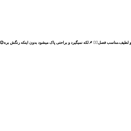
ناسب فصل🙂‍↔️ 📌لکه نمیگیرد و براحتی پاک میشود بدون اینکه رنگش بره😉 📌مناسب حدودا۹ما