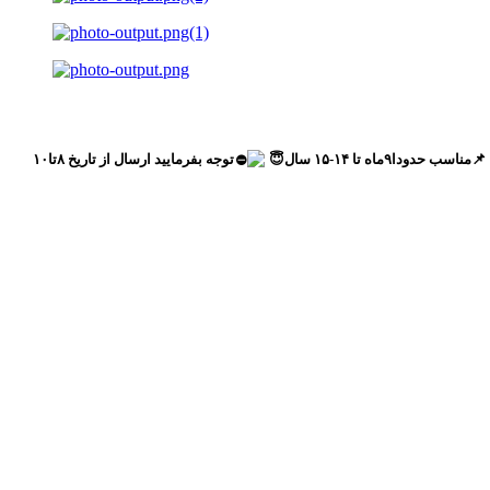
ه تا ۱۴-۱۵ سال😇
️توجه بفرمایید ارسال از تاریخ ۸تا۱۰