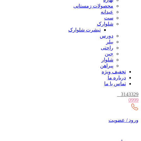
محصولات زمستانی
عیدانه
ست
شلوارک
تیشرت شلوارک
دورس
بیلر
راحتی
جین
شلوار
پیراهن
تخفیف ویژه
درباره ما
تماس با ما
_
3143329
0999
ورود / عضویت