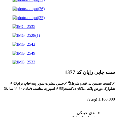
ست چاپی رایان کد 1377
📌کیفیت تضمین بی قید و شرط👌 📌جنس تیشرت سوپر پنبه/چاپ ترام😌 📌
شلوارک دورس پاکتی ماکان (باکیفیت)🫡 📌اسپورت مناسب ۹ماه تا۱۰-۱۱ سال😍
1,168,000
تومان
تدی عینکی