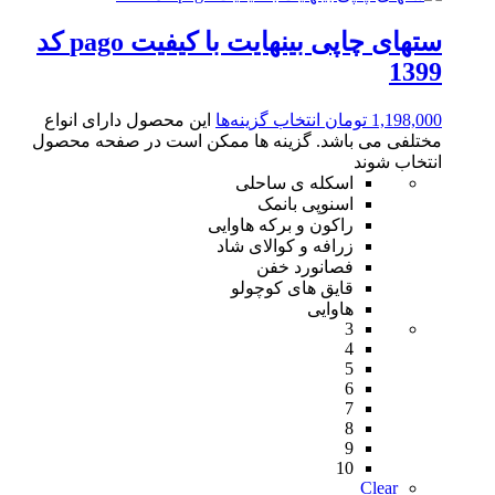
ستهای چاپی بینهایت با کیفیت pago کد
1399
1,198,000
تومان
انتخاب گزینه‌ها
این محصول دارای انواع
مختلفی می باشد. گزینه ها ممکن است در صفحه محصول
انتخاب شوند
اسکله ی ساحلی
اسنوپی بانمک
راکون و برکه هاوایی
زرافه و کوالای شاد
فصانورد خفن
قایق های کوچولو
هاوایی
3
4
5
6
7
8
9
10
Clear