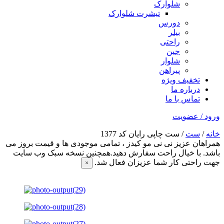
شلوارک
تیشرت شلوارک
دورس
بیلر
راحتی
جین
شلوار
پیراهن
تخفیف ویژه
درباره ما
تماس با ما
ورود / عضویت
خانه
/
ست
/ ست چاپی رایان کد 1377
همراهان عزیز نی نی مو کیدز
، تمامی موجودی ها و قیمت بروز می
باشد. با خیال راحت سفارش دهید.همچنین نسخه سبک وب سایت
جهت راحتی کار شما عزیزان فعال شد.
×