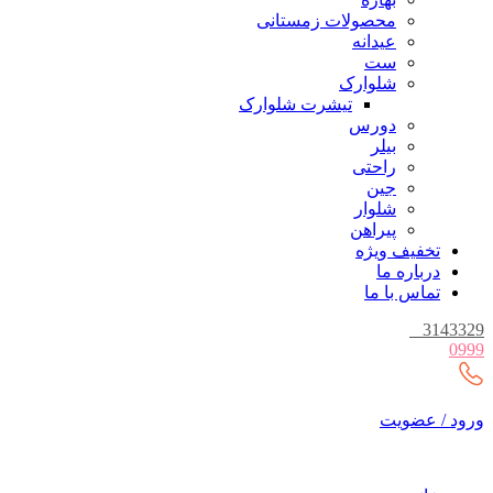
محصولات زمستانی
عیدانه
ست
شلوارک
تیشرت شلوارک
دورس
بیلر
راحتی
جین
شلوار
پیراهن
تخفیف ویژه
درباره ما
تماس با ما
_
3143329
0999
ورود / عضویت