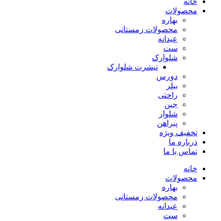
خانه
محصولات
بهاره
محصولات زمستانی
عیدانه
ست
شلوارک
تیشرت شلوارک
دورس
بیلر
راحتی
جین
شلوار
پیراهن
تخفیف ویژه
درباره ما
تماس با ما
خانه
محصولات
بهاره
محصولات زمستانی
عیدانه
ست