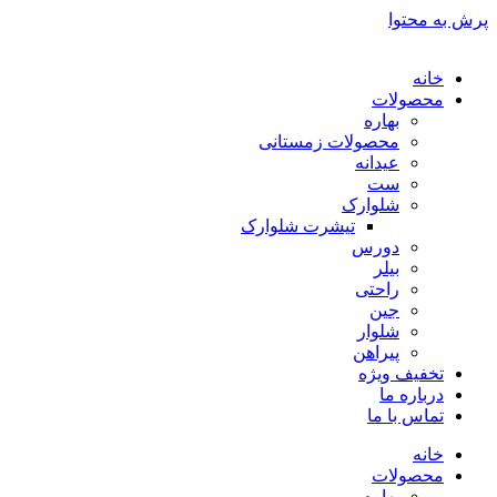
پرش به محتوا
خانه
محصولات
بهاره
محصولات زمستانی
عیدانه
ست
شلوارک
تیشرت شلوارک
دورس
بیلر
راحتی
جین
شلوار
پیراهن
تخفیف ویژه
درباره ما
تماس با ما
خانه
محصولات
بهاره