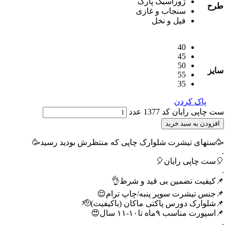
ژوراسیک پارک
طرح
سنجاب و غازی
فیل و نخل
40
45
50
سایز
55
35
پاک کردن
ست چاپی رایان کد 1377 عدد
افزودن به سبد خرید
🥳ستهای تیشرت شلوارک چاپی که منتظرش بودید رسید🥳
.
🎈ست چاپی رایان🎈
.
📌کیفیت تضمین بی قید و شرط👌
📌جنس تیشرت سوپر پنبه/چاپ ترام😌
📌شلوارک دورس پاکتی ماکان (باکیفیت)🫡
📌اسپورت مناسب ۹ماه تا۱۰-۱۱ سال😍
.