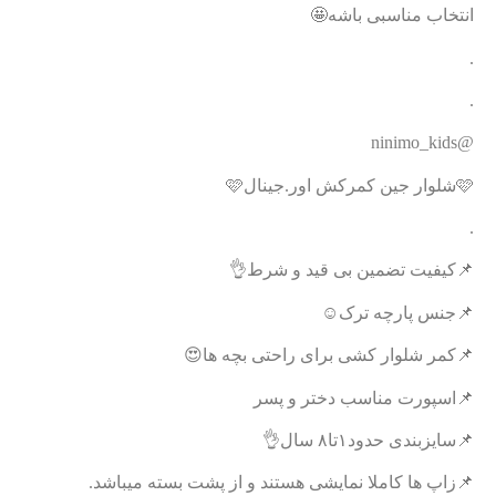
انتخاب مناسبی باشه🤩
.
.
@ninimo_kids
🩷شلوار جین کمرکش اور.جینال🩷
.
📌کیفیت تضمین بی قید و شرط👌
📌جنس پارچه ترک☺️
📌کمر شلوار کشی برای راحتی بچه ها😍
📌اسپورت مناسب دختر و پسر‌
📌سایزبندی حدود۱تا۸ سال👌
📌زاپ ها کاملا نمایشی هستند و از پشت بسته میباشد.