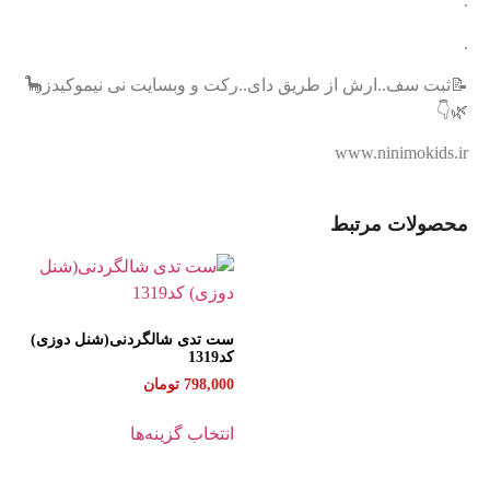
.
.
📝ثبت سف..ارش از طریق دای..رکت و وبسایت نی نیموکیدز🦕
🌿👇
www.ninimokids.ir
محصولات مرتبط
ست تدی شالگردنی(شنل دوزی)
کد1319
798,000
تومان
انتخاب گزینه‌ها