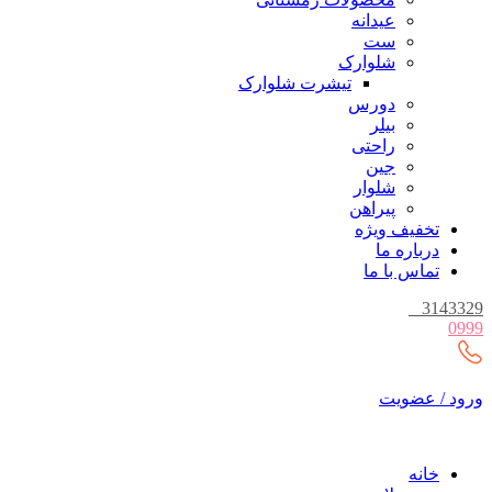
عیدانه
ست
شلوارک
تیشرت شلوارک
دورس
بیلر
راحتی
جین
شلوار
پیراهن
تخفیف ویژه
درباره ما
تماس با ما
_
3143329
0999
ورود / عضویت
خانه