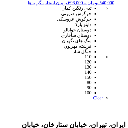
محدوده
این
540,000
تومان
–
698,000
تومان
انتخاب گزینه‌ها
قیمت:
محصول
تدی رنگین کمان
540,000 تومان
دارای
خرگوش صورتی
تا
انواع
خرگوش عروسکی
698,000 تومان
مختلفی
داینو پارک
می
دوستان خوابالو
باشد.
دوستان سافاری
گزینه
سگ های نگهبان
ها
فرشته مهربون
ممکن
جنگل شاد
110
است
120
در
130
صفحه
140
محصول
150
انتخاب
80
شوند
90
100
Clear
ایران، تهران، خیابان ستارخان، خیابان