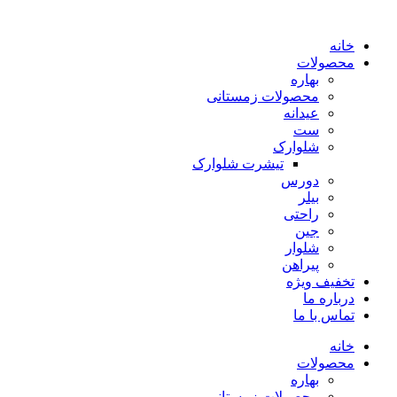
پرش
به
خانه
محتوا
محصولات
بهاره
محصولات زمستانی
عیدانه
ست
شلوارک
تیشرت شلوارک
دورس
بیلر
راحتی
جین
شلوار
پیراهن
تخفیف ویژه
درباره ما
تماس با ما
خانه
محصولات
بهاره
محصولات زمستانی