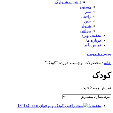
تیشرت شلوارک
دورس
بیلر
راحتی
جین
شلوار
پیراهن
تخفیف ویژه
درباره ما
تماس با ما
ورود / عضویت
خانه
/ محصولات برچسب خورده “کودک”
کودک
نمایش همه 2 نتیجه
تخفیف!