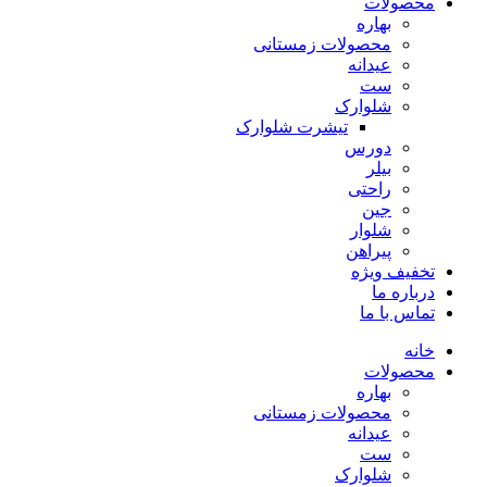
محصولات
بهاره
محصولات زمستانی
عیدانه
ست
شلوارک
تیشرت شلوارک
دورس
بیلر
راحتی
جین
شلوار
پیراهن
تخفیف ویژه
درباره ما
تماس با ما
خانه
محصولات
بهاره
محصولات زمستانی
عیدانه
ست
شلوارک