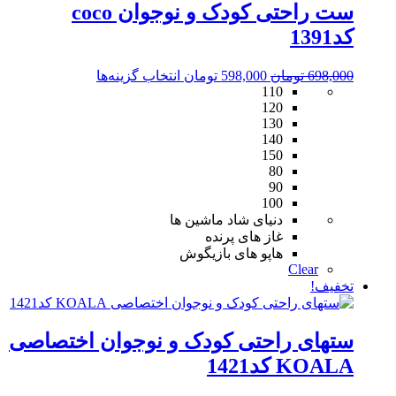
ست راحتی کودک و نوجوان coco
کد1391
قیمت
قیمت
این
698,000
تومان
598,000
تومان
انتخاب گزینه‌ها
110
اصلی
فعلی
محصول
120
698,000 تومان
598,000 تومان
دارای
130
بود.
است.
انواع
140
مختلفی
150
می
80
باشد.
90
گزینه
100
ها
دنیای شاد ماشین ها
ممکن
غاز های پرنده
است
هاپو های بازیگوش
در
Clear
صفحه
تخفیف!
محصول
انتخاب
شوند
ستهای راحتی کودک و نوجوان اختصاصی
KOALA کد1421