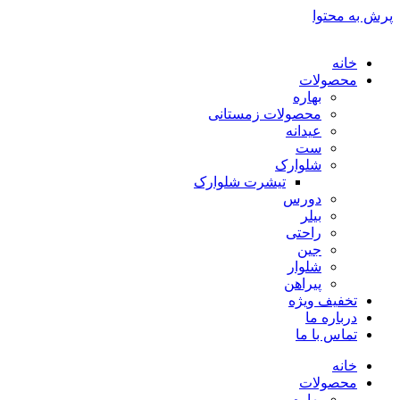
پرش به محتوا
خانه
محصولات
بهاره
محصولات زمستانی
عیدانه
ست
شلوارک
تیشرت شلوارک
دورس
بیلر
راحتی
جین
شلوار
پیراهن
تخفیف ویژه
درباره ما
تماس با ما
خانه
محصولات
بهاره