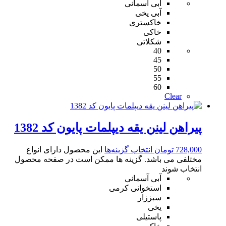
آبی آسمانی
آبی یخی
خاکستری
خاکی
شکلاتی
40
45
50
55
60
Clear
پیراهن لینن یقه دیپلمات پایون کد 1382
728,000
تومان
انتخاب گزینه‌ها
این محصول دارای انواع
مختلفی می باشد. گزینه ها ممکن است در صفحه محصول
انتخاب شوند
آبی آسمانی
استخوانی کرمی
سبززار
یخی
پاستیلی