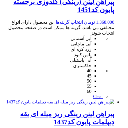
پیراهن لینن (رینگی) گلدوزی برجسته
پایون کد1451
1,368,000
تومان
انتخاب گزینه‌ها
این محصول دارای انواع
مختلفی می باشد. گزینه ها ممکن است در صفحه محصول
انتخاب شوند
آبی آسمانی
آبی ماچایی
زرد کره ای
یاس کبود
آبی پاستیلی
خاکستری
40
45
50
55
60
Clear
پیراهن لینن رینگی ریز میله ای یقه
دیپلمات پایون کد1437