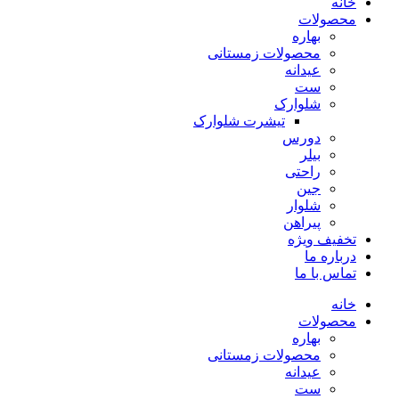
خانه
محصولات
بهاره
محصولات زمستانی
عیدانه
ست
شلوارک
تیشرت شلوارک
دورس
بیلر
راحتی
جین
شلوار
پیراهن
تخفیف ویژه
درباره ما
تماس با ما
خانه
محصولات
بهاره
محصولات زمستانی
عیدانه
ست