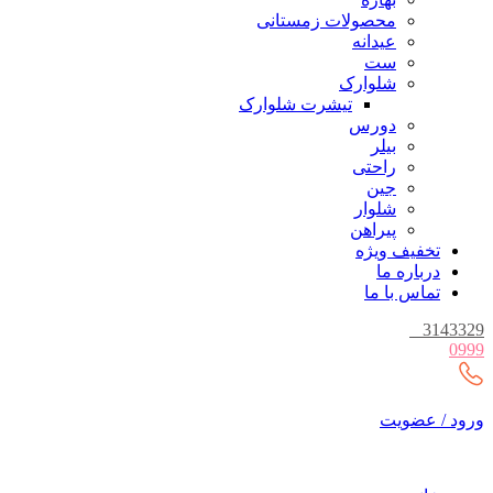
محصولات زمستانی
عیدانه
ست
شلوارک
تیشرت شلوارک
دورس
بیلر
راحتی
جین
شلوار
پیراهن
تخفیف ویژه
درباره ما
تماس با ما
_
3143329
0999
ورود / عضویت