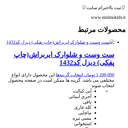
🎈ثبت بااحترام سایت🎈
www.ninimokids.ir
محصولات مرتبط
ست وست و شلوارک ایربراش(چاپ
پفکی) دیزل کد1432
1,200,000
تومان
انتخاب گزینه‌ها
این محصول دارای انواع
مختلفی می باشد. گزینه ها ممکن است در صفحه محصول
انتخاب شوند
آبی کبالت
آجری آبنباتی
تافی
کله غازی
ماچایی
مسی تیره
استخوانی