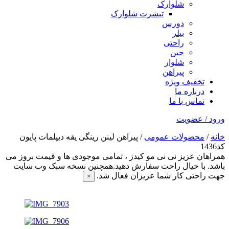
شلوارک
تیشرت شلوارک
دورس
بیلر
راحتی
جین
شلوار
پیراهن
تخفیف ویژه
درباره ما
تماس با ما
ورود / عضویت
خانه
/
محصولات عمومی
/ پیراهن لینن رینگی یقه دیپلمات پایون
کد1436
همراهان عزیز نی نی مو کیدز
، تمامی موجودی ها و قیمت بروز می
باشد. با خیال راحت سفارش دهید.همچنین نسخه سبک وب سایت
جهت راحتی کار شما عزیزان فعال شد.
×