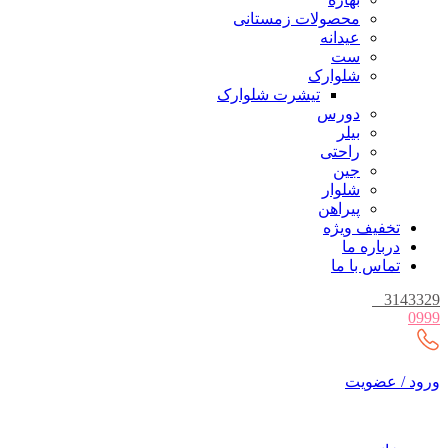
محصولات زمستانی
عیدانه
ست
شلوارک
تیشرت شلوارک
دورس
بیلر
راحتی
جین
شلوار
پیراهن
تخفیف ویژه
درباره ما
تماس با ما
_
3143329
0999
ورود / عضویت