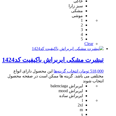
خاکی
سبز زارا
مشکی
موشی
1
2
3
4
5
Clear
تیشرت مشکی ایربراش باکیفیت کد1424
518,000
تومان
انتخاب گزینه‌ها
این محصول دارای انواع
مختلفی می باشد. گزینه ها ممکن است در صفحه محصول
انتخاب شوند
ایربراش balenciaga
ایربراش mood
ایربراش ساده
l
2xl
m
s