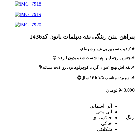
پیراهن لینن رینگی یقه دیپلمات پایون کد1436
📌کیفیت تضمین بی قید و شرط🤝
📌جنس پارچه لینن پنبه شست شده بدون ابرفت😍
📌یقه اش بهیچ عنوان گردن کوچولوهاتون رو اذیت نمیکنه✋
📌اسپورته مناسب ۱/۵ تا ۱۲ سال😇
948,000
تومان
آبی آسمانی
آبی یخی
رنگ
خاکستری
خاکی
شکلاتی