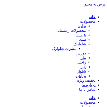
پرش به محتوا
خانه
محصولات
بهاره
محصولات زمستانی
عیدانه
ست
شلوارک
تیشرت شلوارک
دورس
بیلر
راحتی
جین
شلوار
پیراهن
تخفیف ویژه
درباره ما
تماس با ما
خانه
محصولات
بهاره