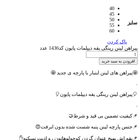
40
45
50
سایز
55
60
پاک کردن
پیراهن لینن رینگی یقه دیپلمات پایون کد1436 عدد
افزودن به سبد خرید
🤩پیراهن های لینن اینبار با پارچه ی جدید 🤩
.
🎈پیراهن لینن رینگی یقه دیپلمات پایون🎈
.
📌کیفیت تضمین بی قید و شرط🤝
📌جنس پارچه لینن پنبه شست شده بدون ابرفت😍
📌یقه اش بهیچ عنوان گردن کوچولوهاتون رو اذیت نمیکنه✋