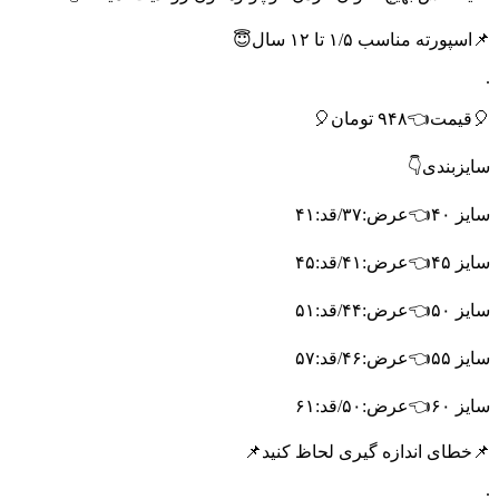
📌اسپورته مناسب ۱/۵ تا ۱۲ سال😇
.
🎈قیمت👈۹۴۸ تومان🎈
سایزبندی👇
سایز ۴۰👈عرض:۳۷/قد:۴۱
سایز ۴۵👈عرض:۴۱/قد:۴۵
سایز ۵۰👈عرض:۴۴/قد:۵۱
سایز ۵۵👈عرض:۴۶/قد:۵۷
سایز ۶۰👈عرض:۵۰/قد:۶۱
📌خطای اندازه گیری لحاظ کنید📌
.