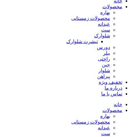
خانه
محصولات
بهاره
محصولات زمستانی
عیدانه
ست
شلوارک
تیشرت شلوارک
دورس
بیلر
راحتی
جین
شلوار
پیراهن
تخفیف ویژه
درباره ما
تماس با ما
خانه
محصولات
بهاره
محصولات زمستانی
عیدانه
ست