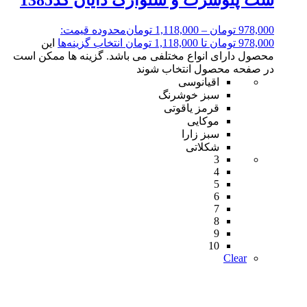
ست پلوشرت و شلوارک دایان کد1385
978,000
تومان
–
1,118,000
تومان
محدوده قیمت:
978,000 تومان تا 1,118,000 تومان
انتخاب گزینه‌ها
این
محصول دارای انواع مختلفی می باشد. گزینه ها ممکن است
در صفحه محصول انتخاب شوند
اقیانوسی
سبز خوشرنگ
قرمز یاقوتی
موکایی
سبز زارا
شکلاتی
3
4
5
6
7
8
9
10
Clear