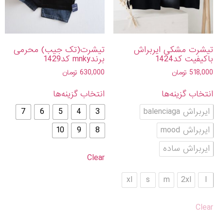
تیشرت مشکی ایربراش
تیشرت(تک جیب) محرمی
باکیفیت کد1424
برندmnky کد1429
518,000
تومان
630,000
تومان
انتخاب گزینه‌ها
انتخاب گزینه‌ها
ایربراش balenciaga
3
4
5
6
7
ایربراش mood
8
9
10
ایربراش ساده
Clear
xl
s
m
2xl
l
Clear