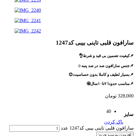
سارافون قلبی تاینی بیبی کد1247
📌کیفیت تضمین بی قید و شرط👌
📌جنس سارافون صد در صد پنبه☺️
📌بسیار لطیف و کاملا بدون حساسیت😊
📌مناسب حدودا ۲تا۱۰سال🤩
328,000
تومان
40
سایز
پاک کردن
سارافون قلبی تاینی بیبی کد1247 عدد
افزودن به سبد خرید