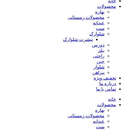
خانه
محصولات
بهاره
محصولات زمستانی
عیدانه
ست
شلوارک
تیشرت شلوارک
دورس
بیلر
راحتی
جین
شلوار
پیراهن
تخفیف ویژه
درباره ما
تماس با ما
خانه
محصولات
بهاره
محصولات زمستانی
عیدانه
ست