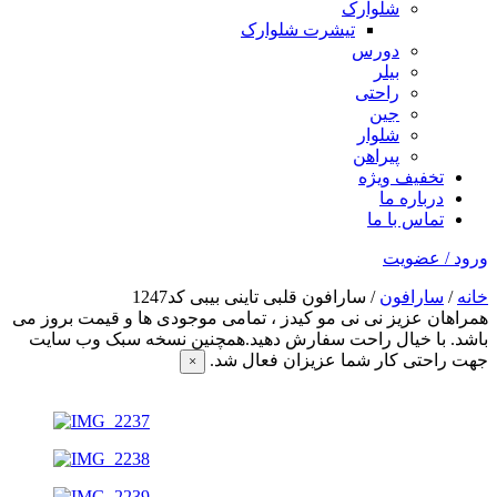
شلوارک
تیشرت شلوارک
دورس
بیلر
راحتی
جین
شلوار
پیراهن
تخفیف ویژه
درباره ما
تماس با ما
ورود / عضویت
خانه
/
سارافون
/ سارافون قلبی تاینی بیبی کد1247
همراهان عزیز نی نی مو کیدز
، تمامی موجودی ها و قیمت بروز می
باشد. با خیال راحت سفارش دهید.همچنین نسخه سبک وب سایت
جهت راحتی کار شما عزیزان فعال شد.
×