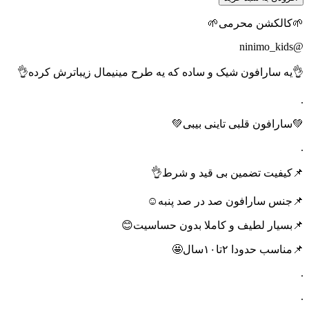
🌱کالکشن محرمی🌱
@ninimo_kids
👌یه سارافون شیک و ساده که یه طرح مینیمال زیباترش کرده👌
.
💚سارافون قلبی تاینی بیبی💚
.
📌کیفیت تضمین بی قید و شرط👌
📌جنس سارافون صد در صد پنبه☺️
📌بسیار لطیف و کاملا بدون حساسیت😊
📌مناسب حدودا ۲تا۱۰سال🤩
.
.