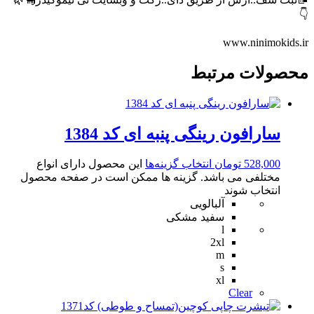
👇
www.ninimokids.ir
محصولات مرتبط
سارافون رینگی پنبه ای کد 1384
528,000
تومان
انتخاب گزینه‌ها
این محصول دارای انواع
مختلفی می باشد. گزینه ها ممکن است در صفحه محصول
انتخاب شوند
آلبالویی
سفید مشکی
l
2xl
m
s
xl
Clear