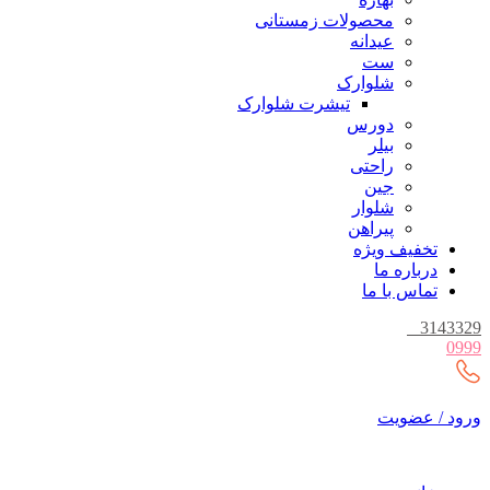
محصولات زمستانی
عیدانه
ست
شلوارک
تیشرت شلوارک
دورس
بیلر
راحتی
جین
شلوار
پیراهن
تخفیف ویژه
درباره ما
تماس با ما
_
3143329
0999
ورود / عضویت