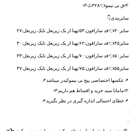
🌱ق نی نیمو👈۳۲۸تُ🌱
سایزبندی👇
سایز۴۰👈قد سارافون:۵۴/پهنا از یک زیربغل تایک زیربغل:۲۷
سایز۴۵👈قد سارافون:۶۲/پهنا از یک زیربغل تایک زیربغل:۳۰
سایز۵۰👈قد سارافون:۷۰/پهنا از یک زیربغل تایک زیربغل:۳۳
سایز۵۵👈قد سارافون:۷۵/پهنا از یک زیربغل تایک زیربغل:۳۷
📌عکسها اختصاصی پیج نی نیموکیدز میباشد📌
🌱مامانا سبد خرید و اقساط هم داریم🌱
📌خطای احتمالی اندازه گیری در نظر بگیرید📌
.
.
📝ثبت سف..ارش از طریق دای..رکت و وبسایت نی نیموکیدز🦕🌿