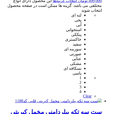
499,000
تومان
انتخاب گزینه‌ها
این محصول دارای انواع
مختلفی می باشد. گزینه ها ممکن است در صفحه محصول
انتخاب شوند
لته ای
یخی
آبی
استخوانی
پنککی
خاکستری
سفید
سورمه ای
صورتی
عنابی
مشکی
نسکافه ای
یاسی
1
2
3
4
Clear
ست سه تکه بیلردامنی مخمل کبریتی