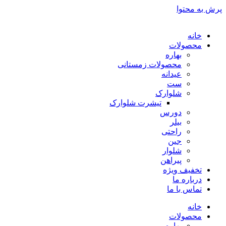
پرش به محتوا
خانه
محصولات
بهاره
محصولات زمستانی
عیدانه
ست
شلوارک
تیشرت شلوارک
دورس
بیلر
راحتی
جین
شلوار
پیراهن
تخفیف ویژه
درباره ما
تماس با ما
خانه
محصولات
بهاره