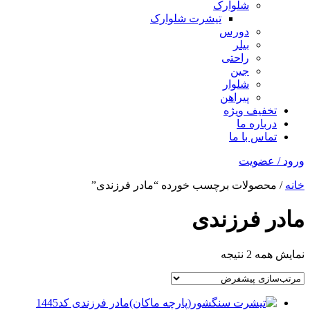
شلوارک
تیشرت شلوارک
دورس
بیلر
راحتی
جین
شلوار
پیراهن
تخفیف ویژه
درباره ما
تماس با ما
ورود / عضویت
خانه
/ محصولات برچسب خورده “مادر فرزندی”
مادر فرزندی
نمایش همه 2 نتیجه