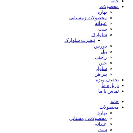
خانه
محصولات
بهاره
محصولات زمستانی
عیدانه
ست
شلوارک
تیشرت شلوارک
دورس
بیلر
راحتی
جین
شلوار
پیراهن
تخفیف ویژه
درباره ما
تماس با ما
خانه
محصولات
بهاره
محصولات زمستانی
عیدانه
ست