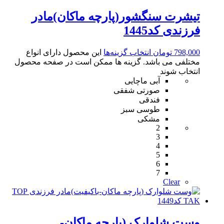
تیشرت سنگشور(پارچه ماکان)مادر
فرزندی کد1445
798,000
تومان
انتخاب گزینه‌ها
این محصول دارای انواع
مختلفی می باشد. گزینه ها ممکن است در صفحه محصول
انتخاب شوند
آبی ماچایی
صورتی شفقی
فندقی
طوسی سبز
مشکی
2
3
4
5
6
7
Clear
وست شلوارک (پارچه ماکان-