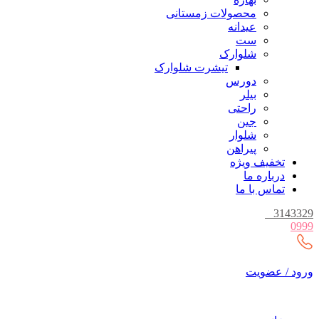
محصولات زمستانی
عیدانه
ست
شلوارک
تیشرت شلوارک
دورس
بیلر
راحتی
جین
شلوار
پیراهن
تخفیف ویژه
درباره ما
تماس با ما
_
3143329
0999
ورود / عضویت