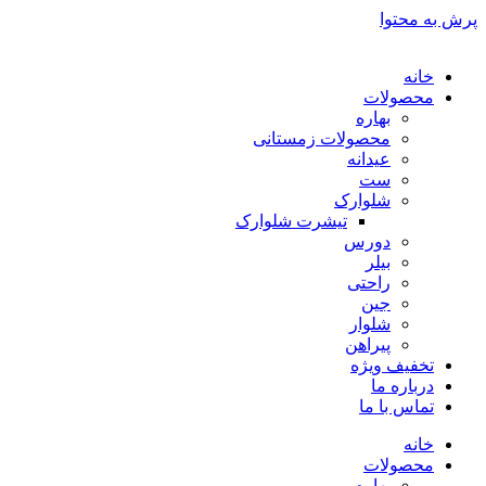
پرش به محتوا
خانه
محصولات
بهاره
محصولات زمستانی
عیدانه
ست
شلوارک
تیشرت شلوارک
دورس
بیلر
راحتی
جین
شلوار
پیراهن
تخفیف ویژه
درباره ما
تماس با ما
خانه
محصولات
بهاره