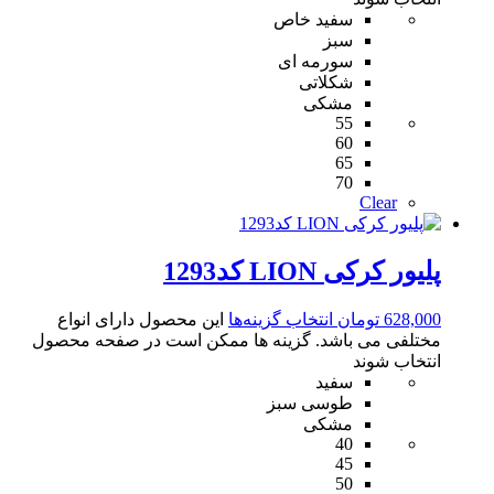
سفید خاص
سبز
سورمه ای
شکلاتی
مشکی
55
60
65
70
Clear
پلیور کرکی LION کد1293
628,000
تومان
انتخاب گزینه‌ها
این محصول دارای انواع
مختلفی می باشد. گزینه ها ممکن است در صفحه محصول
انتخاب شوند
سفید
طوسی سبز
مشکی
40
45
50