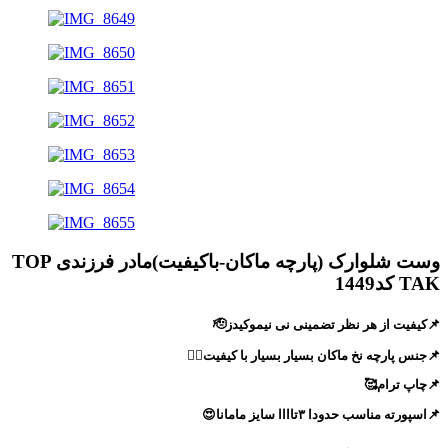
وست شلوارک (پارچه ماکان-باکیفیت)مادر فرزندی TOP
TAK کد1449
📌کیفیت از هر نظر تضمینی نی نیموکیدز🫡
📌جنس پارچه نخ ماکان بسیار بسیار با کیفیت🙂‍↔️
📌چاپ ترام🥰
📌اسپورته مناسب حدودا ۳تاااا سایز مامانا😍