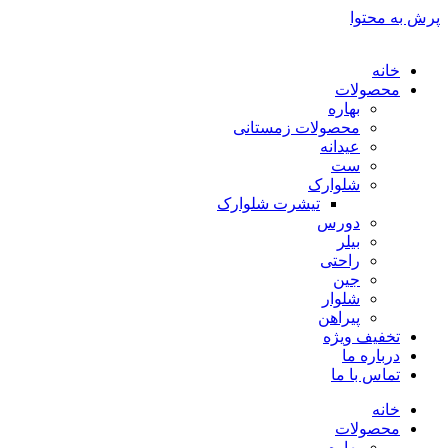
پرش به محتوا
خانه
محصولات
بهاره
محصولات زمستانی
عیدانه
ست
شلوارک
تیشرت شلوارک
دورس
بیلر
راحتی
جین
شلوار
پیراهن
تخفیف ویژه
درباره ما
تماس با ما
خانه
محصولات
بهاره