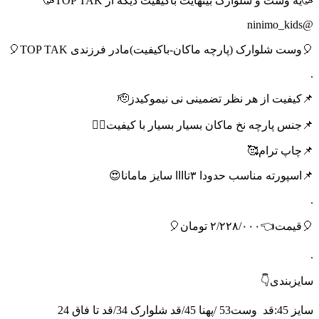
🥳یه وست و شلوارک بینهایت باکیفیت دیگه از TOP TAK🥳
@ninimo_kids
🎈وست شلوارک (پارچه ماکان-باکیفیت)مادر فرزندی TOP TAK🎈
.
📌کیفیت از هر نظر تضمینی نی نیموکیدز🫡
📌جنس پارچه نخ ماکان بسیار بسیار با کیفیت🙂‍↔️
📌چاپ ترام🥰
📌اسپورته مناسب حدودا ۳تاااا سایز مامانا😍
.
🎈قیمت👈۲/۲۲۸/۰۰۰ تومان🎈
.
سایزبندی👇
سایز 45:قد
وست53 /پهنا 45/قد شلوارک 34/قد تا فاق 24