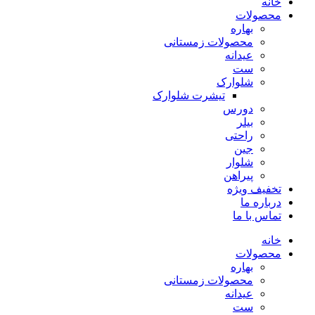
خانه
محصولات
بهاره
محصولات زمستانی
عیدانه
ست
شلوارک
تیشرت شلوارک
دورس
بیلر
راحتی
جین
شلوار
پیراهن
تخفیف ویژه
درباره ما
تماس با ما
خانه
محصولات
بهاره
محصولات زمستانی
عیدانه
ست