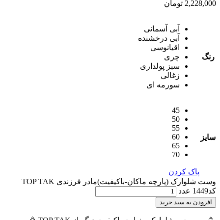
2,228,000
تومان
آبی آسمانی
آبی درخشنده
اقیانوسی
رنگ
چری
سبز پولداری
زغالی
سورمه ای
45
50
55
60
سایز
65
70
پاک کردن
وست شلوارک (پارچه ماکان-باکیفیت)مادر فرزندی TOP TAK
کد1449 عدد
افزودن به سبد خرید