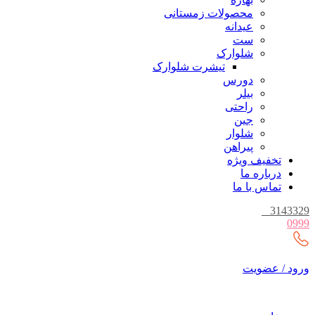
محصولات زمستانی
عیدانه
ست
شلوارک
تیشرت شلوارک
دورس
بیلر
راحتی
جین
شلوار
پیراهن
تخفیف ویژه
درباره ما
تماس با ما
_
3143329
0999
ورود / عضویت