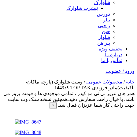
شلوارک
تیشرت شلوارک
دورس
بیلر
راحتی
جین
شلوار
پیراهن
تخفیف ویژه
درباره ما
تماس با ما
ورود / عضویت
خانه
/
محصولات عمومی
/ وست شلوارک (پارچه ماکان-
باکیفیت)مادر فرزندی TOP TAK کد1449
همراهان عزیز نی نی مو کیدز
، تمامی موجودی ها و قیمت بروز می
باشد. با خیال راحت سفارش دهید.همچنین نسخه سبک وب سایت
جهت راحتی کار شما عزیزان فعال شد.
×