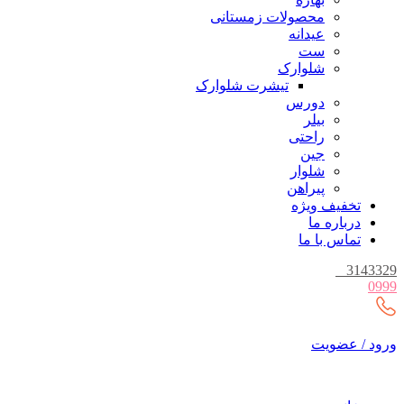
محصولات زمستانی
عیدانه
ست
شلوارک
تیشرت شلوارک
دورس
بیلر
راحتی
جین
شلوار
پیراهن
تخفیف ویژه
درباره ما
تماس با ما
_
3143329
0999
ورود / عضویت