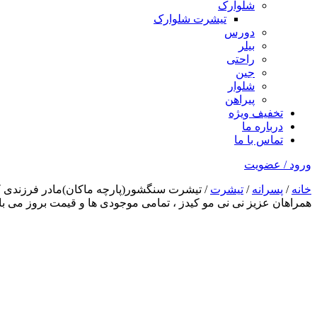
شلوارک
تیشرت شلوارک
دورس
بیلر
راحتی
جین
شلوار
پیراهن
تخفیف ویژه
درباره ما
تماس با ما
ورود / عضویت
خانه
/
پسرانه
/
تیشرت
/ تیشرت سنگشور(پارچه ماکان)مادر فرزندی کد45
همراهان عزیز نی نی مو کیدز
، تمامی موجودی ها و قیمت بروز می 