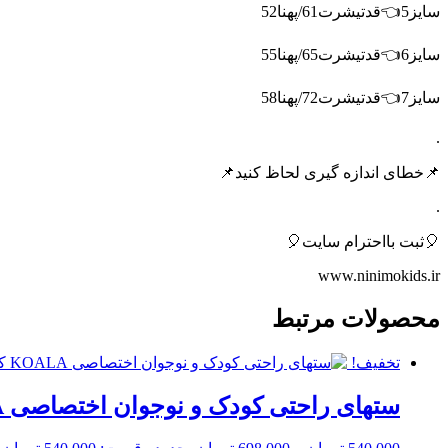
سایز5👈قدتیشرت61/پهنا52
سایز6👈قدتیشرت65/پهنا55
سایز7👈قدتیشرت72/پهنا58
.
📌خطای اندازه گیری لحاظ کنید📌
.
🎈ثبت بااحترام سایت🎈
www.ninimokids.ir
محصولات مرتبط
تخفیف!
ستهای راحتی کودک و نوجوان اختصاصی KOALA کد1421