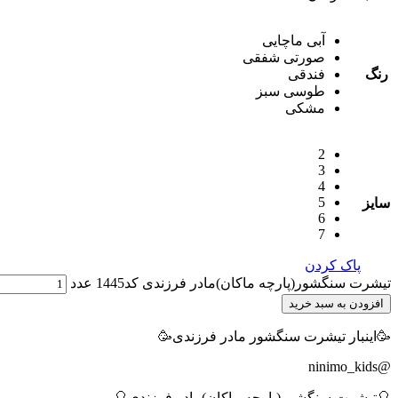
آبی ماچایی
صورتی شفقی
رنگ
فندقی
طوسی سبز
مشکی
2
3
4
5
سایز
6
7
پاک کردن
تیشرت سنگشور(پارچه ماکان)مادر فرزندی کد1445 عدد
افزودن به سبد خرید
🥳اینبار تیشرت سنگشور مادر فرزندی🥳
@ninimo_kids
🎈تیشرت سنگشور(پارچه ماکان)مادر فرزندی🎈