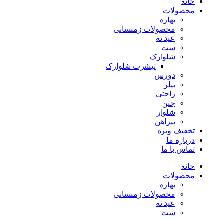
خانه
محصولات
بهاره
محصولات زمستانی
عیدانه
ست
شلوارک
تیشرت شلوارک
دورس
بیلر
راحتی
جین
شلوار
پیراهن
تخفیف ویژه
درباره ما
تماس با ما
خانه
محصولات
بهاره
محصولات زمستانی
عیدانه
ست