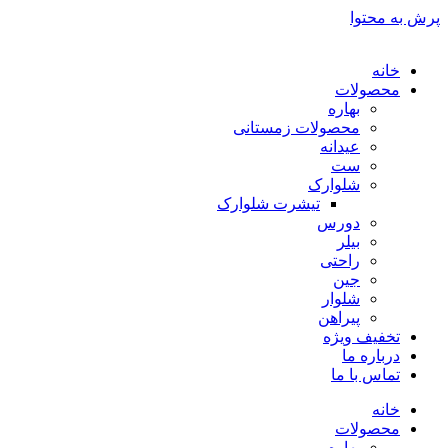
پرش به محتوا
خانه
محصولات
بهاره
محصولات زمستانی
عیدانه
ست
شلوارک
تیشرت شلوارک
دورس
بیلر
راحتی
جین
شلوار
پیراهن
تخفیف ویژه
درباره ما
تماس با ما
خانه
محصولات
بهاره