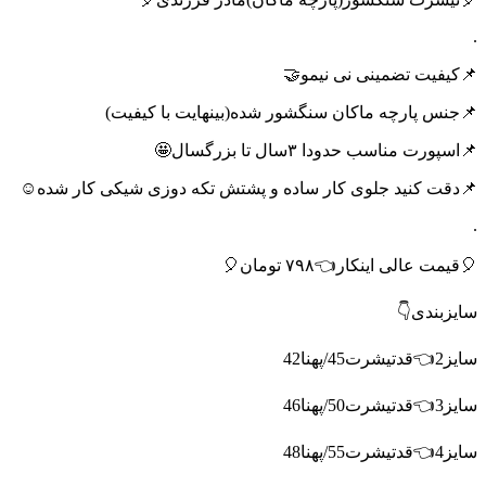
.
📌کیفیت تضمینی نی نیمو🤝
📌جنس پارچه ماکان سنگشور شده(بینهایت با کیفیت)
📌اسپورت مناسب حدودا ۳سال تا بزرگسال🤩
📌دقت کنید جلوی کار ساده و پشتش تکه دوزی شیکی کار شده☺️
.
🎈قیمت عالی اینکار👈۷۹۸ تومان🎈
سایزبندی👇
سایز2👈قدتیشرت45/پهنا42
سایز3👈قدتیشرت50/پهنا46
سایز4👈قدتیشرت55/پهنا48