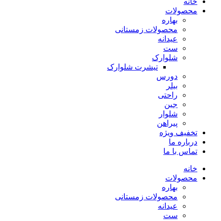
خانه
محصولات
بهاره
محصولات زمستانی
عیدانه
ست
شلوارک
تیشرت شلوارک
دورس
بیلر
راحتی
جین
شلوار
پیراهن
تخفیف ویژه
درباره ما
تماس با ما
خانه
محصولات
بهاره
محصولات زمستانی
عیدانه
ست