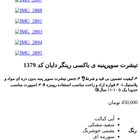
تیشرت سوپرپنبه ی باکسی رینگر دایان کد 1379
📌کیفیت تضمین بی قید و شرط👌 📌جنس تیشرت سوپر پنبه بدون ذره ای مواد و
پلاستیک☺️ 📌قواره ازاد و راحت مناسب استفاده رومزه🤌 📌اسپورت مناسب
حدودا یک تا ۱۰-۱۱ سال😘
450,000
تومان
آبی کبالت
سفید-مشکی
رنگ
یشمی خوشرنگ
سورمه ای