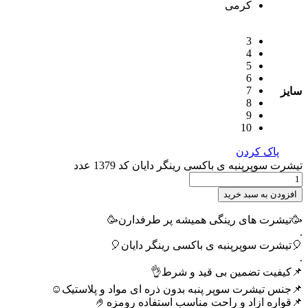
کرمی
3
4
5
6
7
سایز
8
9
10
پاک کردن
تیشرت سوپرپنبه ی باکسی رینگر دایان کد 1379 عدد
افزودن به سبد خرید
🥳تیشرت های رینگی همیشه پر طرفدارن🥳
.
🎈تیشرت سوپرپنبه ی باکسی رینگر دایان🎈
.
📌کیفیت تضمین بی قید و شرط👌
📌جنس تیشرت سوپر پنبه بدون ذره ای مواد و پلاستیک☺️
📌قواره ازاد و راحت مناسب استفاده رومزه🤌