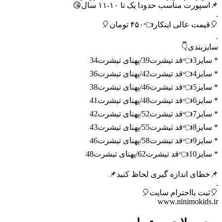
📌اسپورت مناسب حدودا یک تا ۱۰-۱۱ سال😘
.
🎈قیمت عالی اینکار👈۴۵۰ تومان🎈
.
سایزبندی👇
* سایز3👈قد تیشرت39/پهنای تیشرت34
* سایز4👈قد تیشرت42/پهنای تیشرت36
* سایز5👈قد تیشرت46/پهنای تیشرت38
* سایز6👈قد تیشرت48/پهنای تیشرت41
* سایز7👈قد تیشرت52/پهنای تیشرت42
* سایز8👈قد تیشرت55/پهنای تیشرت43
* سایز9👈قد تیشرت58/پهنای تیشرت46
* سایز10👈قد تیشرت62/پهنای تیشرت48
📌خطای اندازه گیری لحاظ کنید📌
.
🎈ثبت بااحترام سایت🎈
www.ninimokids.ir