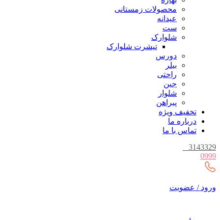
محصولات زمستانی
عیدانه
ست
شلوارک
تیشرت شلوارک
دورس
بیلر
راحتی
جین
شلوار
پیراهن
تخفیف ویژه
درباره ما
تماس با ما
_
3143329
0999
ورود / عضویت