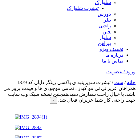
شلوارک
تیشرت شلوارک
دورس
بیلر
راحتی
جین
شلوار
پیراهن
تخفیف ویژه
درباره ما
تماس با ما
ورود / عضویت
خانه
/
ست
/ تیشرت سوپرپنبه ی باکسی رینگر دایان کد 1379
همراهان عزیز نی نی مو کیدز
، تمامی موجودی ها و قیمت بروز می
باشد. با خیال راحت سفارش دهید.همچنین نسخه سبک وب سایت
جهت راحتی کار شما عزیزان فعال شد.
×