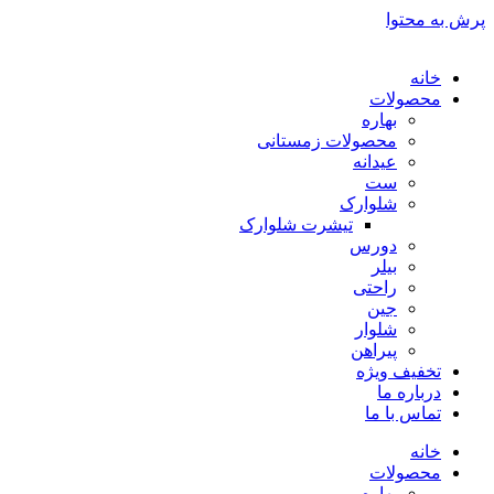
پرش به محتوا
خانه
محصولات
بهاره
محصولات زمستانی
عیدانه
ست
شلوارک
تیشرت شلوارک
دورس
بیلر
راحتی
جین
شلوار
پیراهن
تخفیف ویژه
درباره ما
تماس با ما
خانه
محصولات
بهاره