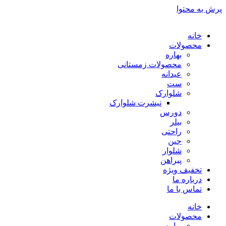
پرش به محتوا
خانه
محصولات
بهاره
محصولات زمستانی
عیدانه
ست
شلوارک
تیشرت شلوارک
دورس
بیلر
راحتی
جین
شلوار
پیراهن
تخفیف ویژه
درباره ما
تماس با ما
خانه
محصولات
بهاره