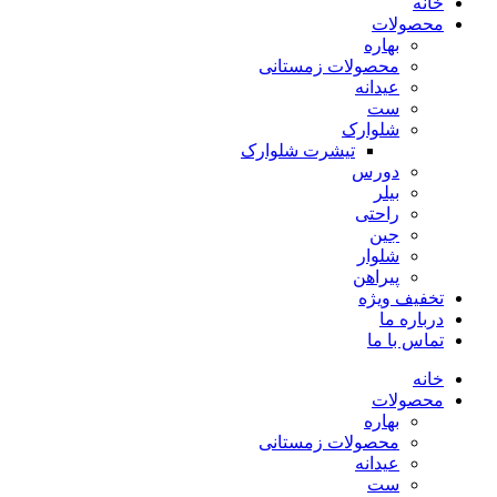
خانه
محصولات
بهاره
محصولات زمستانی
عیدانه
ست
شلوارک
تیشرت شلوارک
دورس
بیلر
راحتی
جین
شلوار
پیراهن
تخفیف ویژه
درباره ما
تماس با ما
خانه
محصولات
بهاره
محصولات زمستانی
عیدانه
ست