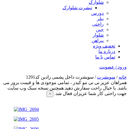
شلوارک
تیشرت شلوارک
دورس
بیلر
راحتی
جین
شلوار
پیراهن
تخفیف ویژه
درباره ما
تماس با ما
ورود / عضویت
خانه
/
سویشرت
/ سویشرت داخل پشمی رادین کد1291
همراهان عزیز نی نی مو کیدز
، تمامی موجودی ها و قیمت بروز می
باشد. با خیال راحت سفارش دهید.همچنین نسخه سبک وب سایت
جهت راحتی کار شما عزیزان فعال شد.
×