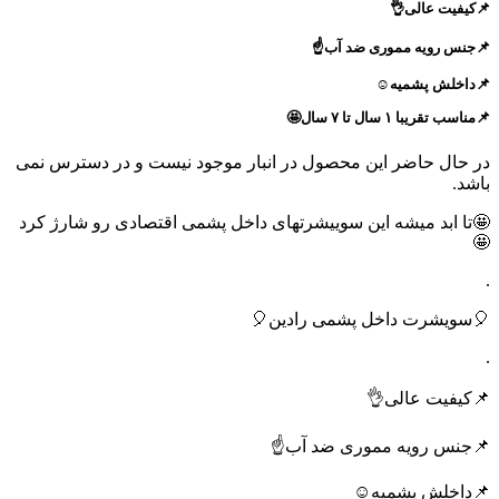
📌کیفیت عالی👌
📌جنس رویه مموری ضد آب☝️
📌داخلش پشمیه☺️
📌مناسب تقریبا ۱ سال تا ۷ سال🤩
در حال حاضر این محصول در انبار موجود نیست و در دسترس نمی
باشد.
🤩تا ابد میشه این سوییشرتهای داخل پشمی اقتصادی رو شارژ کرد
🤩
.
🎈سویشرت داخل پشمی رادین🎈
.
📌کیفیت عالی👌
📌جنس رویه مموری ضد آب☝️
📌داخلش پشمیه☺️