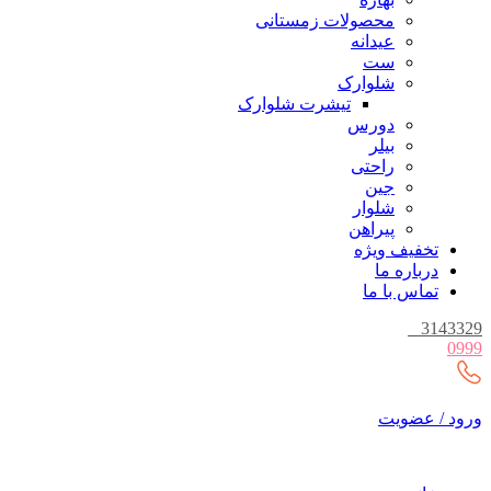
محصولات زمستانی
عیدانه
ست
شلوارک
تیشرت شلوارک
دورس
بیلر
راحتی
جین
شلوار
پیراهن
تخفیف ویژه
درباره ما
تماس با ما
_
3143329
0999
ورود / عضویت