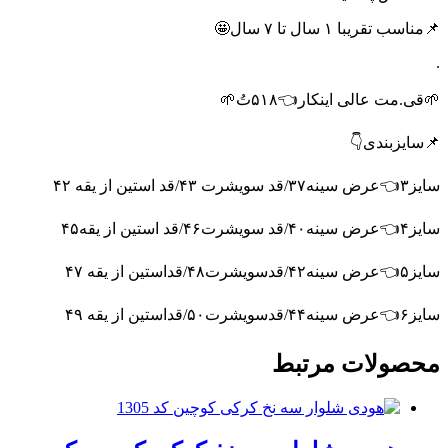
📌مناسب تقریبا ۱ سال تا ۷ سال🤩
.
🌱قی.مت عالی اینکار👈۵۱۸تُ🌱
📌سایزبندی👇
سایز۳👈عرض سینه۳۷/قد سویشرت ۴۳/قد استین از یقه ۴۲
سایز۴👈عرض سینه۴۰/قد سویشرت۴۶/قد استین از یقه۴۵
سایز۵👈عرض سینه۴۲/قدسویشرت۴۸/قداستین از یقه ۴۷
سایز۶👈عرض سینه۴۴/قدسویشرت۵۰/قداستین از یقه ۴۹
محصولات مرتبط