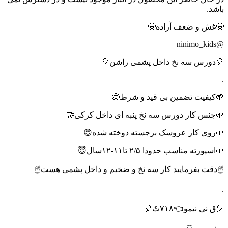
باشد.
🤩غش و ضعف آزاده🤩
@ninimo_kids
🎈دورس سه نخ داخل پشمی راشن🎈
.
🌱کیفیت تضمین بی قید و شرط🤩
🌱جنس کار دورس سه نخ پنبه ای داخل کرکی🤝
🌱روی کار عروسک برجسته دوخته شده😍
🌱اسپورته مناسب حدودا ۲/۵ تا۱۱-۱۲سال😇
☝️دقت بفرمایید کار سه نخ و ضخیم و داخل پشمی هست☝️
.
🎈ق نی نیمو👈۷۱۸تُ🎈