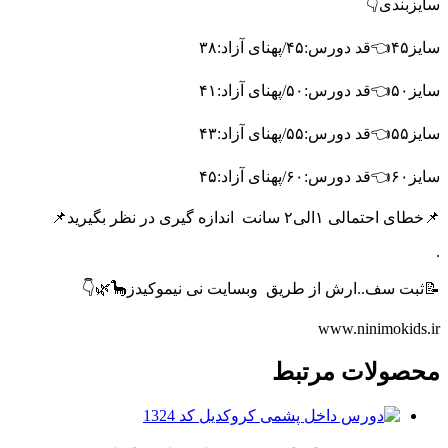
سایزبندی👇
سایز۴۵👈قد دورس:۴۵/پهنای آزاد:۳۸
سایز۵۰👈قد دورس:۵۰/پهنای آزاد:۴۱
سایز۵۵👈قد دورس:۵۵/پهنای آزاد:۴۳
سایز۶۰👈قد دورس:۶۰/پهنای آزاد:۴۵
📌خطای احتمالی ۱الی۲ سانت
اندازه گیری در نظر بگیرید📌
.
📝ثبت سف..ارش از طریق
وبسایت نی نیموکیدز🦕🌿👇
www.ninimokids.ir
محصولات مرتبط