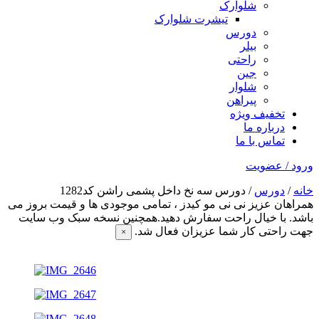
شلوارک
تیشرت شلوارک
دورس
بیلر
راحتی
جین
شلوار
پیراهن
تخفیف ویژه
درباره ما
تماس با ما
ورود / عضویت
خانه
/
دورس
/ دورس سه نخ داخل پشمی راشن کد1282
همراهان عزیز نی نی مو کیدز
، تمامی موجودی ها و قیمت بروز می
باشد. با خیال راحت سفارش دهید.همچنین نسخه سبک وب سایت
جهت راحتی کار شما عزیزان فعال شد.
×