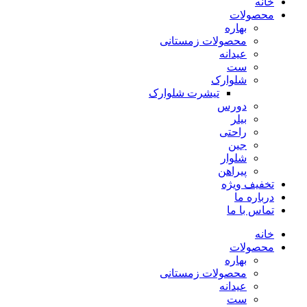
خانه
محصولات
بهاره
محصولات زمستانی
عیدانه
ست
شلوارک
تیشرت شلوارک
دورس
بیلر
راحتی
جین
شلوار
پیراهن
تخفیف ویژه
درباره ما
تماس با ما
خانه
محصولات
بهاره
محصولات زمستانی
عیدانه
ست