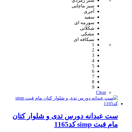
سبز زمردی
سبز ماچایی
آجری
سفید
سورمه ای
شکلاتی
مشکی
نسکافه ای
1
2
3
4
5
6
7
8
9
Clear
ست عیدانه دورس تدی و‌ شلوار کتان
مام فیت simp کد1165