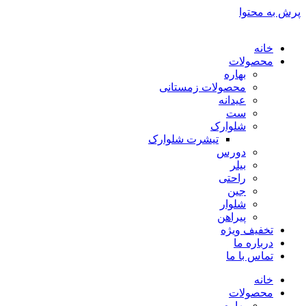
پرش به محتوا
خانه
محصولات
بهاره
محصولات زمستانی
عیدانه
ست
شلوارک
تیشرت شلوارک
دورس
بیلر
راحتی
جین
شلوار
پیراهن
تخفیف ویژه
درباره ما
تماس با ما
خانه
محصولات
بهاره