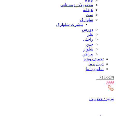
محصولات زمستانی
عیدانه
ست
شلوارک
تیشرت شلوارک
دورس
بیلر
راحتی
جین
شلوار
پیراهن
تخفیف ویژه
درباره ما
تماس با ما
_
3143329
0999
ورود / عضویت