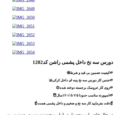
دورس سه نخ داخل پشمی راشن کد1282
🌱کیفیت تضمین بی قید و شرط🤩
🌱جنس کار دورس سه نخ پنبه ای داخل کرکی🤝
🌱روی کار عروسک برجسته دوخته شده😍
🌱اسپورته مناسب حدودا ۲/۵ تا۱۱-۱۲سال😇
☝️دقت بفرمایید کار سه نخ و ضخیم و داخل پشمی هست☝️
در حال حاضر این محصول در انبار موجود نیست و در دسترس نمی