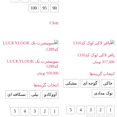
100
95
90
Clear
پافر لاکی لوک کد1310
سوییشرت تک LUCKYLOOK
977,000
تومان
کد1289
958,000
تومان
انتخاب گزینه‌ها
خاکی
گوجه ای
مشکی
انتخاب گزینه‌ها
نوک مدادی
آووکادو
نیلی
نسکافه ای
5
4
3
2
1
5
4
3
2
1