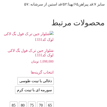
سایز ۷:قد پیراهن۶۵/پهنا:۵۲/قد استین از سرشانه :۵۷
محصولات مرتبط
شلوار جین تر.ک فول بگ لاکی
لوک کد1331
1,098,000
تومان
انتخاب گزینه‌ها
ذغالی با تینت طوسی
سورمه ای با تینت کرم
85
80
75
70
65