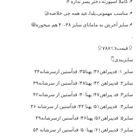
📌کاملا اسپورته دختر پسر نداره🤌
📌مناسب مهمونی،یلدا،عید همه چی خلاصه🤝
📌سایز آخرش به مامانای سایز ۳۸-۴۰ هم میخوره🤩
.
🎈قیمت👈۷۸۸🎈
سایزبندی👇
سایز ۱: قدپیراهن۳۶/ پهنا۳۵/ قدآستین ازسرشانه۳۴
سایز۲: قدپیراهن ۴۲/ پهنا۳۸/ قدآستین از سرشانه۳۹
سایز۳: قد پیراهن۴۷/ پهنا۴۰/ قدآستین از سرشانه۴۲
سایز۴:
قدپیراهن۵۱/ پهنا ۴۴/ قدآستین از سرشانه ۴۶
سایز۵: قدپیراهن۵۶/ پهنا۴۶/ قدآستین ازسرشانه۴۹
سایز۶: قدپیراهن۶۱/ پهنا۵۰/ قدآستین از سرشانه ۵۴