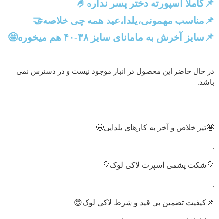
📌کاملا اسپورته دختر پسر نداره🤌
📌مناسب مهمونی،یلدا،عید همه چی خلاصه🤝
📌سایز آخرش به مامانای سایز ۳۸-۴۰ هم میخوره🤩
در حال حاضر این محصول در انبار موجود نیست و در دسترس نمی
باشد.
🤩تیر خلاص و آخر به کارهای یلدایی🤩
.
🎈شکت پشمی اسپرت لاکی لوک🎈
.
📌کیفیت تضمین بی قید و شرط لاکی لوک😍