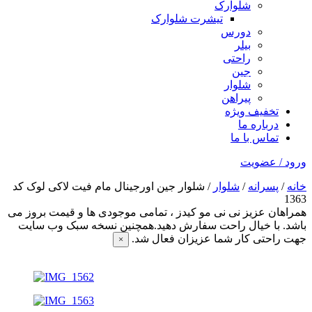
شلوارک
تیشرت شلوارک
دورس
بیلر
راحتی
جین
شلوار
پیراهن
تخفیف ویژه
درباره ما
تماس با ما
ورود / عضویت
خانه
/
پسرانه
/
شلوار
/ شلوار جین اورجینال مام فیت لاکی لوک کد
1363
همراهان عزیز نی نی مو کیدز
، تمامی موجودی ها و قیمت بروز می
باشد. با خیال راحت سفارش دهید.همچنین نسخه سبک وب سایت
جهت راحتی کار شما عزیزان فعال شد.
×