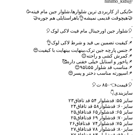
@ninimo_kids
🥳یکی از کاربردی ترین شلوارها،شلوار جین مام فیته🥳
🤝هیچوقت قدیمی نمیشه👌باهراستایلی هم جوره🤝
.
🎈شلوار جین اورجینال مام فیت لاکی لوک🎈
.
📌کیفیت تضمین بی قید و شرط لاکی لوک👌
📌جنس پارچه جین ترک،بینهایت بینهایت با کیفیت😍
📌کمرش کشی و راحته😊
📌پاخور و استایل خیلی خفنی داره🥰
📌مناسب قد شلوار ۵۵تا۹۵😊
📌اسپورته مناسب دختر و پسر😍
.
🎈قیمت👈۸۵۰ ت🎈
سایزبندی👇
سایز ۵۵: قدشلوار ۵۴ قد تافاق۲۳
سایز۶۰: قدشلوار۵۸ قد تافاق۲۴
سایز ۶۵: قدشلوار۶۵ قدتافاق۲۵
سایز۷۰: قدشلوار ۶۹ قدتافاق۲۵
سایز ۷۵: قدشلوار۷۴ قدتافاق۲۶
سایز۸۰: قدشلوار ۷۸ قدتافاق۲۷
سایز۸۵: قدشلوار ۸۳ قدتافاق۲۷