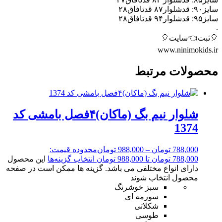
سایز۹۰: قدشلوار۸۷ قدتافاق۲۸
سایز۹۵: قدشلوار۹۴ قدتافاق۲۸
.
🎈ثبت👈سایت🎈
www.ninimokids.ir
محصولات مرتبط
شلوار نیم بگ (ماکان)۴فصل بامشی کد
1374
788,000
تومان
–
988,000
تومان
محدوده قیمت:
788,000 تومان تا 988,000 تومان
انتخاب گزینه‌ها
این محصول
دارای انواع مختلفی می باشد. گزینه ها ممکن است در صفحه
محصول انتخاب شوند
سبز خوشرنگ
سورمه ای
شکلاتی
طوسی