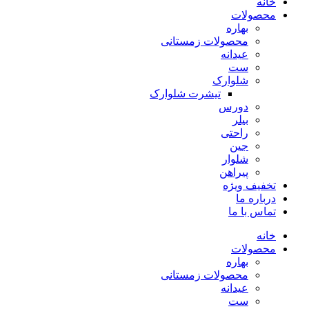
خانه
محصولات
بهاره
محصولات زمستانی
عیدانه
ست
شلوارک
تیشرت شلوارک
دورس
بیلر
راحتی
جین
شلوار
پیراهن
تخفیف ویژه
درباره ما
تماس با ما
خانه
محصولات
بهاره
محصولات زمستانی
عیدانه
ست