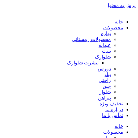
پرش به محتوا
خانه
محصولات
بهاره
محصولات زمستانی
عیدانه
ست
شلوارک
تیشرت شلوارک
دورس
بیلر
راحتی
جین
شلوار
پیراهن
تخفیف ویژه
درباره ما
تماس با ما
خانه
محصولات
بهاره