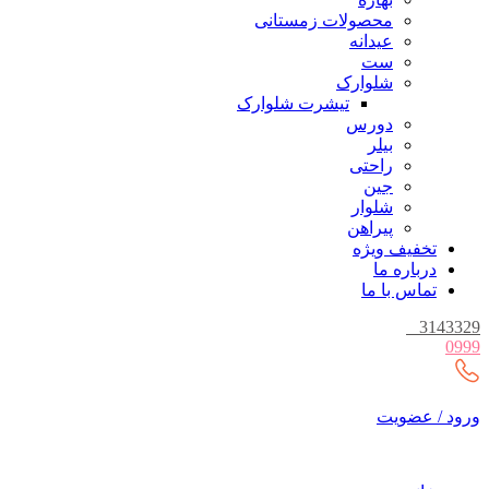
محصولات زمستانی
عیدانه
ست
شلوارک
تیشرت شلوارک
دورس
بیلر
راحتی
جین
شلوار
پیراهن
تخفیف ویژه
درباره ما
تماس با ما
_
3143329
0999
ورود / عضویت