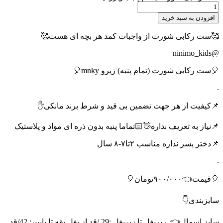
افزودن به سبد خرید
🥰ست رکابی شورت از واجبات کمد هر بچه ای هست🥰
@ninimo_kids
🎈ست رکابی شورت (تمام پنبه) زیرو mnky🎈
.
📌کیفیت از هر جهت تضمین بی قید و شرط برند مانکی✋
📌نیاز به تعریف نداره👋🏻تماما پنبه بدون ذره ای مواد و پلاستیک
📌دختر پسر نداره مناسب ۲تا۷-۸ سال
.
🎈قیمت👈۹۰۰/۰۰۰تومان🎈
سایزبندی👇
سایز اسمال👈
زیربغل تا زیربغل :29 /قد از بغل یقه تا پایین: 42/قد