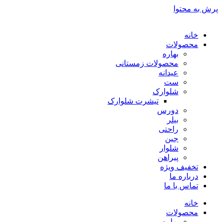
پرش به محتوا
خانه
محصولات
بهاره
محصولات زمستانی
عیدانه
ست
شلوارک
تیشرت شلوارک
دورس
بیلر
راحتی
جین
شلوار
پیراهن
تخفیف ویژه
درباره ما
تماس با ما
خانه
محصولات
بهاره