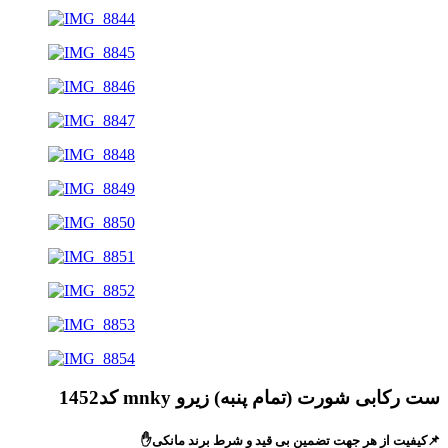
ست رکابی شورت (تمام پنبه) زیرو mnky کد1452
📌کیفیت از هر جهت تضمین بی قید و شرط برند مانکی✋