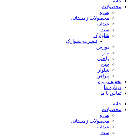
خانه
محصولات
بهاره
محصولات زمستانی
عیدانه
ست
شلوارک
تیشرت شلوارک
دورس
بیلر
راحتی
جین
شلوار
پیراهن
تخفیف ویژه
درباره ما
تماس با ما
خانه
محصولات
بهاره
محصولات زمستانی
عیدانه
ست