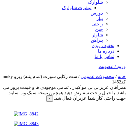
شلوارک
تیشرت شلوارک
دورس
بیلر
راحتی
جین
شلوار
پیراهن
تخفیف ویژه
درباره ما
تماس با ما
ورود / عضویت
خانه
/
محصولات عمومی
/ ست رکابی شورت (تمام پنبه) زیرو mnky
کد1452
همراهان عزیز نی نی مو کیدز
، تمامی موجودی ها و قیمت بروز می
باشد. با خیال راحت سفارش دهید.همچنین نسخه سبک وب سایت
جهت راحتی کار شما عزیزان فعال شد.
×