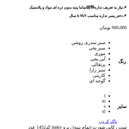
📌نیاز به تعریف نداره👋🏻تماما پنبه بدون ذره ای مواد و پلاستیک
📌دختر پسر نداره مناسب ۲تا۷-۸ سال
900,000
تومان
سبز سدری روشن
سبز یخی
موزی
آبی یخی
رنگ
پرتقالی
سبز زارا
کاربنی
گوجه ای
l
m
s
سایز
xl
پاک کردن
ست رکابی شورت (تمام پنبه) زیرو mnky کد1452 عدد