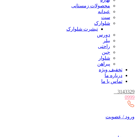
محصولات زمستانی
عیدانه
ست
شلوارک
تیشرت شلوارک
دورس
بیلر
راحتی
جین
شلوار
پیراهن
تخفیف ویژه
درباره ما
تماس با ما
_
3143329
0999
ورود / عضویت