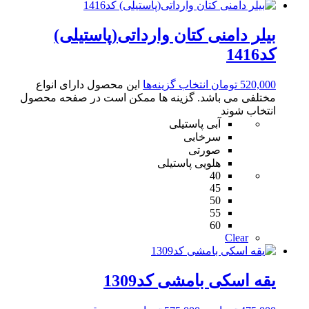
بیلر دامنی کتان وارداتی(پاستیلی)
کد1416
520,000
تومان
انتخاب گزینه‌ها
این محصول دارای انواع
مختلفی می باشد. گزینه ها ممکن است در صفحه محصول
انتخاب شوند
آبی پاستیلی
سرخابی
صورتی
هلویی پاستیلی
40
45
50
55
60
Clear
یقه اسکی بامشی کد1309