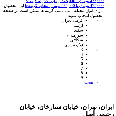
475,000
تومان
–
575,000
تومان
محدوده قیمت:
475,000 تومان تا 575,000 تومان
انتخاب گزینه‌ها
این محصول
دارای انواع مختلفی می باشد. گزینه ها ممکن است در صفحه
محصول انتخاب شوند
کرمی نچرال
ارتشی
سفید
سورمه ای
شکلاتی
نوک مدادی
3
4
5
6
7
8
9
Clear
ایران، تهران، خیابان ستارخان، خیابان
رحیمی اصل