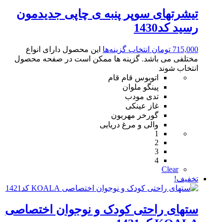
تیشرتهای سوپر پنبه ی چاپی جدیدمون
رسید کد1430
715,000
تومان
انتخاب گزینه‌ها
این محصول دارای انواع
مختلفی می باشد. گزینه ها ممکن است در صفحه محصول
انتخاب شوند
اتوبوس قام قام
پینگو ملوان
تدی مودب
غاز عینکی
گورخر مهربون
والی و مرغ دریایی
1
2
3
4
Clear
تخفیف!
ستهای راحتی کودک و نوجوان اختصاصی