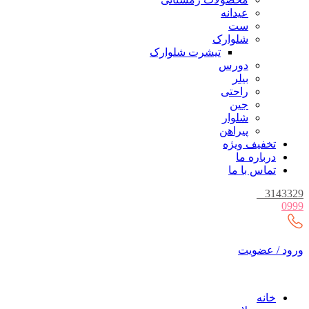
عیدانه
ست
شلوارک
تیشرت شلوارک
دورس
بیلر
راحتی
جین
شلوار
پیراهن
تخفیف ویژه
درباره ما
تماس با ما
_
3143329
0999
ورود / عضویت
خانه