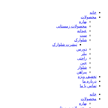
پرش
به
خانه
محتوا
محصولات
بهاره
محصولات زمستانی
عیدانه
ست
شلوارک
تیشرت شلوارک
دورس
بیلر
راحتی
جین
شلوار
پیراهن
تخفیف ویژه
درباره ما
تماس با ما
خانه
محصولات
بهاره
محصولات زمستانی