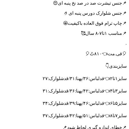
📌جنس تیشرت صد در صد نخ پنبه ای😍
📌جنس شلوارک دورس پنبه ای🤌
📌چاپ ترام فوق العاده باکیفیت🤩
📌مناسب ۱تا۷-۸ سال🥰
.
🎈قی.مت👈۸۱۰تُ🎈
سایزبندی👇
سایز۱تا۲👈قدلباس:۳۶/پهنا:۳۱/قدشلوارک:۲۷
سایز۳تا۴👈قدلباس:۴۲/پهنا:۳۶/قدشلوارک:۳۱
سایز۵تا۶👈قدلباس:۴۶/پهنا:۳۹/قدشلوارک:۳۴
سایز۷تا۸👈قدلباس:۵۱/پهنا:۴۲/قدشلوارک:۳۷
📌خطای اندازه گیری لحاظ شود📌