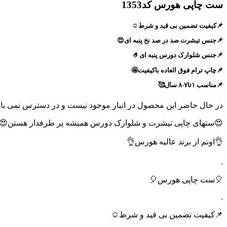
ست چاپی هورس کد1353
📌کیفیت تضمین بی قید و شرط☺️
📌جنس تیشرت صد در صد نخ پنبه ای😍
📌جنس شلوارک دورس پنبه ای🤌
📌چاپ ترام فوق العاده باکیفیت🤩
📌مناسب ۱تا۷-۸ سال🥰
در حال حاضر این محصول در انبار موجود نیست و در دسترس نمی با
😍ستهای چاپی تیشرت و شلوارک دورس همیشه پر طرفدار هستن😍
👌اونم از برند عالیه هورس👌
.
🎈ست چاپی هورس🎈
.
📌کیفیت تضمین بی قید و شرط☺️