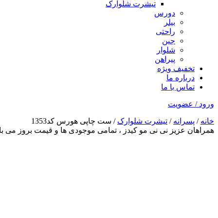
تیشرت شلوارک
دورس
بیلر
راحتی
جین
شلوار
پیراهن
تخفیف ویژه
درباره ما
تماس با ما
ورود / عضویت
خانه
/
پسرانه
/
تیشرت شلوارک
/ ست چاپی هورس کد1353
همراهان عزیز نی نی مو کیدز
، تمامی موجودی ها و قیمت بروز می 