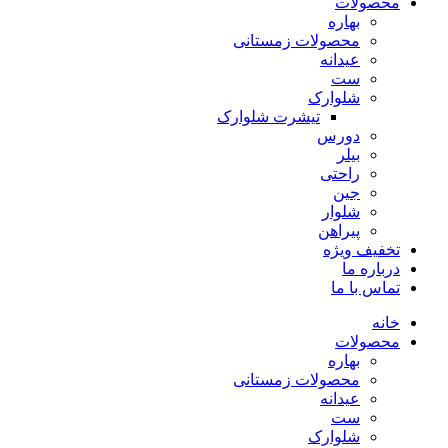
محصولات
بهاره
محصولات زمستانی
عیدانه
ست
شلوارک
تیشرت شلوارک
دورس
بیلر
راحتی
جین
شلوار
پیراهن
تخفیف ویژه
درباره ما
تماس با ما
خانه
محصولات
بهاره
محصولات زمستانی
عیدانه
ست
شلوارک