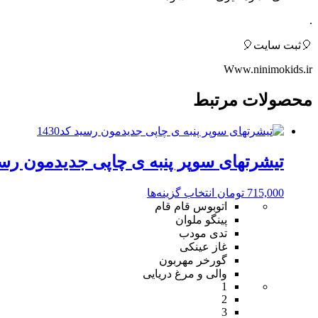
.
🎈ثبت سایت🎈
Www.ninimokids.ir
محصولات مرتبط
تیشرتهای سوپر پنبه ی چاپی جدیدمون رسید ک
این
715,000
تومان
انتخاب گزینه‌ها
محصول
اتوبوس قام قام
دارای
پینگو ملوان
انواع
تدی مودب
مختلفی
غاز عینکی
می
گورخر مهربون
باشد.
والی و مرغ دریایی
1
گزینه
2
ها
3
ممکن