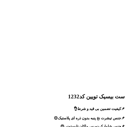
ست بیسیک تویین کد1232
📌کیفیت تضمین بی قید و شرط👌
📌جنس تیشرت نخ پنبه بدون ذره ای پلاستیک😊
📌جنس شلوارک دورس ماکان تابستونی😍