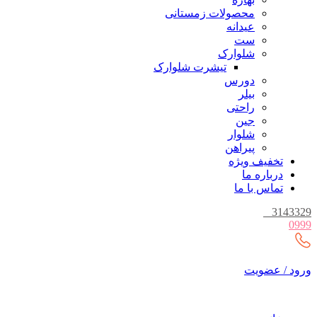
محصولات زمستانی
عیدانه
ست
شلوارک
تیشرت شلوارک
دورس
بیلر
راحتی
جین
شلوار
پیراهن
تخفیف ویژه
درباره ما
تماس با ما
_
3143329
0999
ورود / عضویت