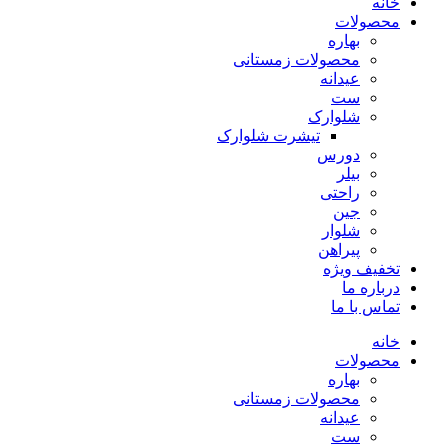
خانه
محصولات
بهاره
محصولات زمستانی
عیدانه
ست
شلوارک
تیشرت شلوارک
دورس
بیلر
راحتی
جین
شلوار
پیراهن
تخفیف ویژه
درباره ما
تماس با ما
خانه
محصولات
بهاره
محصولات زمستانی
عیدانه
ست