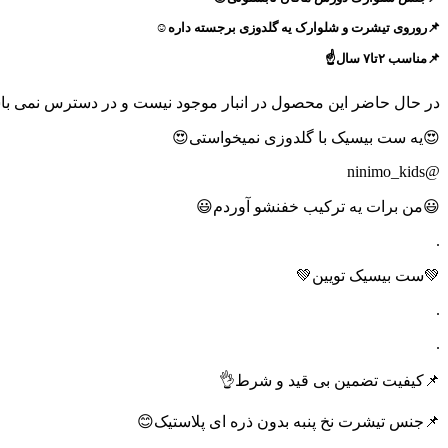
📌روروی تیشرت و شلوارک یه گلدوزی برجسته داره☺️
📌مناسب ۲تا۷ سال☝️
در حال حاضر این محصول در انبار موجود نیست و در دسترس نمی با
😍یه ست بیسیک با گلدوزی نمیخواستی😍
@ninimo_kids
😃من برات یه ترکیب خفنشو آوردم😃
.
💚ست بیسیک تویین💚
.
.
📌کیفیت تضمین بی قید و شرط👌
📌جنس تیشرت نخ پنبه بدون ذره ای پلاستیک😊