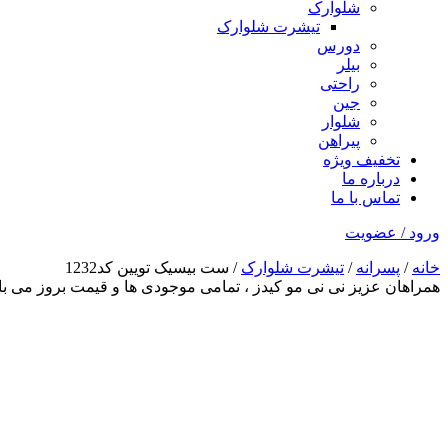
شلوارک
تیشرت شلوارک
دورس
بیلر
راحتی
جین
شلوار
پیراهن
تخفیف ویژه
درباره ما
تماس با ما
ورود / عضویت
خانه
/
پسرانه
/
تیشرت شلوارک
/ ست بیسیک تویین کد1232
همراهان عزیز نی نی مو کیدز
، تمامی موجودی ها و قیمت بروز می 