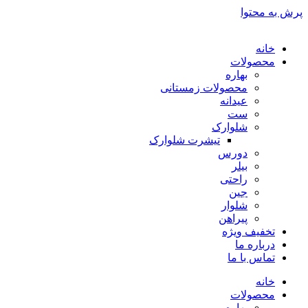
پرش به محتوا
خانه
محصولات
بهاره
محصولات زمستانی
عیدانه
ست
شلوارک
تیشرت شلوارک
دورس
بیلر
راحتی
جین
شلوار
پیراهن
تخفیف ویژه
درباره ما
تماس با ما
خانه
محصولات
بهاره