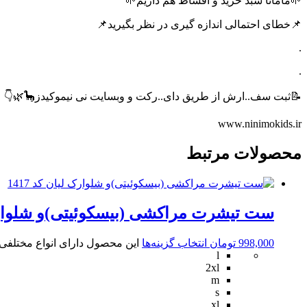
🌱مامانا سبد خرید و اقساط هم داریم🌱
📌خطای احتمالی اندازه گیری در نظر بگیرید📌
.
.
📝ثبت سف..ارش از طریق دای..رکت و وبسایت نی نیموکیدز🦕🌿👇
www.ninimokids.ir
محصولات مرتبط
ست تیشرت مراکشی (بیسکوئیتی)و شلوارک لی
998,000
تومان
انتخاب گزینه‌ها
این محصول دارای انواع مختلف
l
2xl
m
s
xl