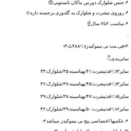
📌جنس شلوارک دورس ماکان تابستونی😍
📌روروی تیشرت و شلوارک یه گلدوزی برجسته داره☺️
📌مناسب ۲تا۷ سال☝️
.
🌱قی.مت نی نیموکیدز👈۴۸۸تُ🌱
سایزبندی👇
سایز۳👈قدتیشرت:۴۱/پهناسینه:۳۵/شلوارک:۳۴
سایز۴👈قدتیشرت:۴۵/پهناسینه:۳۷/شلوارک:۳۶
سایز۵👈قدتیشرت:۴۷/پهناسینه:۳۸/شلوارک:۳۹
سایز۶👈قدتیشرت:۵۰/پهناسینه:۳۹/شلوارک:۴۲
📌عکسها اختصاصی پیج نی نیموکیدز میباشد📌