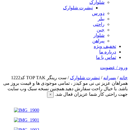
شلوارک
تیشرت شلوارک
دورس
بیلر
راحتی
جین
شلوار
پیراهن
تخفیف ویژه
درباره ما
تماس با ما
ورود / عضویت
خانه
/
پسرانه
/
تیشرت شلوارک
/ ست رینگر TOP TAK کد1222
همراهان عزیز نی نی مو کیدز
، تمامی موجودی ها و قیمت بروز می
باشد. با خیال راحت سفارش دهید.همچنین نسخه سبک وب سایت
جهت راحتی کار شما عزیزان فعال شد.
×