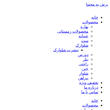
پرش به محتوا
خانه
محصولات
بهاره
محصولات زمستانی
عیدانه
ست
شلوارک
تیشرت شلوارک
دورس
بیلر
راحتی
جین
شلوار
پیراهن
تخفیف ویژه
درباره ما
تماس با ما
خانه
محصولات
بهاره