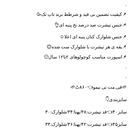
.
📌کیفیت تضمین بی قید و شرطط برند تاپ تک🥳
📌جنس تیشرت صد درصد نخ پنبه ای👌
📌جنس شلوارک کتان پنبه ای اعلا☺️
📌یقه ی هر تیشرت با شلوارک ست شده😊
📌اسپورت مناسب کوچولوهای ۲تا۱۲ سال🙂
.
.
🌱قی.مت نی نیمو👈۸۶۰تُ🌱
سایزبندی👇
سایز۴۰👈قد تیشرت:۳۸/پهنا:۳۴/شلوارک:۳۰
سایز۴۵👈قد تیشرت:۴۲/پهنا:۳۶/شلوارک:۳۴