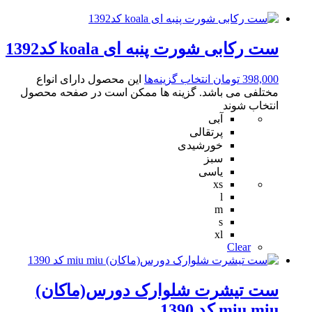
ست رکابی شورت پنبه ای koala کد1392
398,000
تومان
انتخاب گزینه‌ها
این محصول دارای انواع
مختلفی می باشد. گزینه ها ممکن است در صفحه محصول
انتخاب شوند
آبی
پرتقالی
خورشیدی
سبز
یاسی
xs
l
m
s
xl
Clear
ست تیشرت شلوارک دورس(ماکان)
miu miu کد 1390