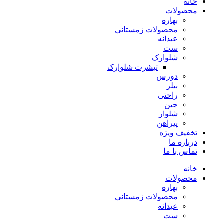
خانه
محصولات
بهاره
محصولات زمستانی
عیدانه
ست
شلوارک
تیشرت شلوارک
دورس
بیلر
راحتی
جین
شلوار
پیراهن
تخفیف ویژه
درباره ما
تماس با ما
خانه
محصولات
بهاره
محصولات زمستانی
عیدانه
ست