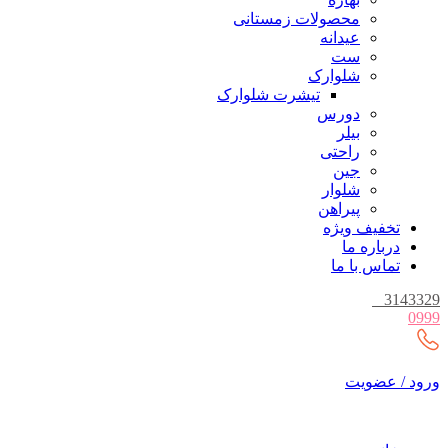
محصولات زمستانی
عیدانه
ست
شلوارک
تیشرت شلوارک
دورس
بیلر
راحتی
جین
شلوار
پیراهن
تخفیف ویژه
درباره ما
تماس با ما
_
3143329
0999
ورود / عضویت