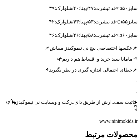
سایز۵۰👈قد تیشرت:۴۷/پهنا:۴۰/شلوارک:۳۹
سایز۵۵👈قد تیشرت:۵۳/پهنا:۴۳/شلوارک:۴۲
سایز۶۰👈قد تیشرت:۵۸/پهنا:۴۶/شلوارک:۴۶
📌عکسها اختصاصی پیج نی نیموکیدز میباش📌
🌱مامانا سبد خرید و اقساط هم داریم🌱
📌خطای احتمالی اندازه گیری در نظر بگیرید📌
.
.
📝ثبت سف..ارش از طریق دای..رکت و وبسایت نی نیموکیدز🦕🌿
👇
www.ninimokids.ir
محصولات مرتبط