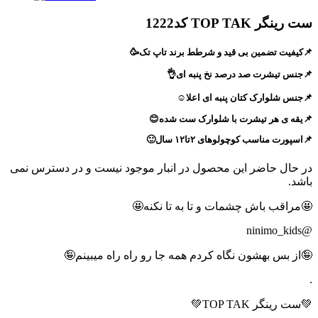
ست رینگر TOP TAK کد1222
📌کیفیت تضمین بی قید و شرطط برند تاپ تک🥳
📌جنس تیشرت صد درصد نخ پنبه ای👌
📌جنس شلوارک کتان پنبه ای اعلا☺️
📌یقه ی هر تیشرت با شلوارک ست شده😊
📌اسپورت مناسب کوچولوهای ۲تا۱۲ سال🙂
در حال حاضر این محصول در انبار موجود نیست و در دسترس نمی
باشد.
🤩مراقب باش چشمات و تا به تا نکنه🤩
@ninimo_kids
🤪از بس بهشون نگاه کردم همه جا رو راه راه میبینم🤪
.
💚ست رینگر TOP TAK💚