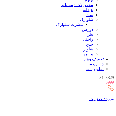
محصولات زمستانی
عیدانه
ست
شلوارک
تیشرت شلوارک
دورس
بیلر
راحتی
جین
شلوار
پیراهن
تخفیف ویژه
درباره ما
تماس با ما
_
3143329
0999
ورود / عضویت