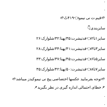
.
.
🌱قیم.ت نی نیمو👈۴۱۹تُ🌱
سایزبندی👇
سایز۱تا۲👈قدتیشرت:۳۵/پهنا:۳۲/شلوارک:۲۶
سایز۳تا۴👈قدتیشرت:۴۱/پهنا:۳۴/شلوارک:۲۸
سایز۵تا۶👈قدتیشرت:۴۵/پهنا:۳۷/شلوارک:۳۳
سایز۷تا۸👈قدتیشرت:۵۰/پهنا:۴۲/شلوارک:۳۵
🌱توجه بفرمایید عکسها اختصاصی پیج نی نیموکیدز میباشد🌱
📌خطای احتمالی اندازه گیری در نظر بگیرید📌
.
.