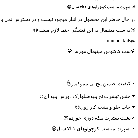
📌اسپرت مناسب کوچولوهای ۱تا۷ سال😀
در حال حاضر این محصول در انبار موجود نیست و در دسترس نمی با
😍یه ست مینیمال به این قشنگی حتما لازم میشه😍
@ninimo_kids
💚ست کاکتوس مینیمال هورس💚
.
.
📌کیفیت تضمین پیج نی نیموکیدز👌
📌جنس تیشرت نخ پنبه/شلوارک دورس پنبه ای☺️
📌چاپ جلو و پشت کار زول😍
📌پشت تیشرت تیکه دوزی خورده😎
📌اسپرت مناسب کوچولوهای ۱تا۷ سال😀