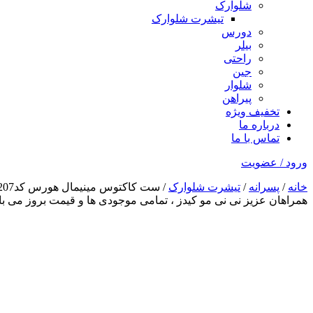
شلوارک
تیشرت شلوارک
دورس
بیلر
راحتی
جین
شلوار
پیراهن
تخفیف ویژه
درباره ما
تماس با ما
ورود / عضویت
خانه
/
پسرانه
/
تیشرت شلوارک
/ ست کاکتوس مینیمال هورس کد1207
همراهان عزیز نی نی مو کیدز
، تمامی موجودی ها و قیمت بروز می 