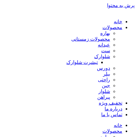
پرش به محتوا
خانه
محصولات
بهاره
محصولات زمستانی
عیدانه
ست
شلوارک
تیشرت شلوارک
دورس
بیلر
راحتی
جین
شلوار
پیراهن
تخفیف ویژه
درباره ما
تماس با ما
خانه
محصولات
بهاره