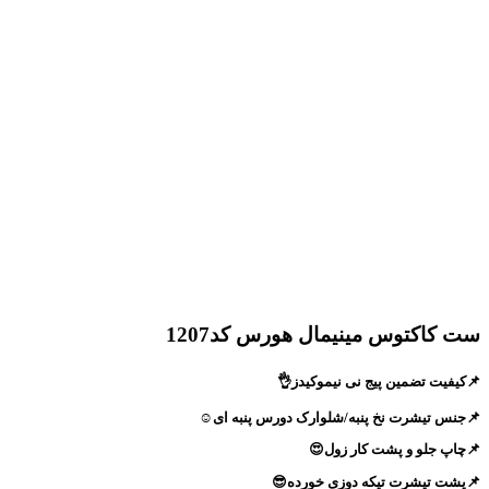
ست کاکتوس مینیمال هورس کد1207
📌کیفیت تضمین پیج نی نیموکیدز👌
📌جنس تیشرت نخ پنبه/شلوارک دورس پنبه ای☺️
📌چاپ جلو و پشت کار زول😍
📌پشت تیشرت تیکه دوزی خورده😎