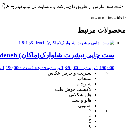
📝ثبت سف..ارش از طریق دای..رکت و وبسایت نی نیموکیدز🦕🌿👇
www.ninimokids.ir
محصولات مرتبط
ست چاپی تیشرت شلوارک(ماکان) deneb کد 1381
1,190,000
تومان
–
1,330,000
تومان
محدوده قیمت: 1,190,000 تومان تا 1,330,000 تومان
پسربچه و خرس عکاس
سنجاب
شیرشاه
لاکپشت خوش قلب
هاپو شکلاتی
هاپو و پیشی
اسنوپی
3
4
5
6