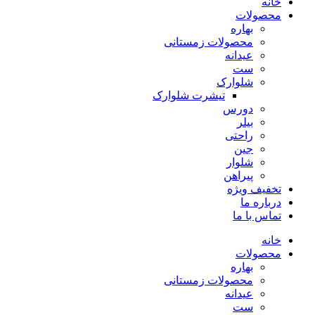
خانه
محصولات
بهاره
محصولات زمستانی
عیدانه
ست
شلوارک
تیشرت شلوارک
دورس
بیلر
راحتی
جین
شلوار
پیراهن
تخفیف ویژه
درباره ما
تماس با ما
خانه
محصولات
بهاره
محصولات زمستانی
عیدانه
ست