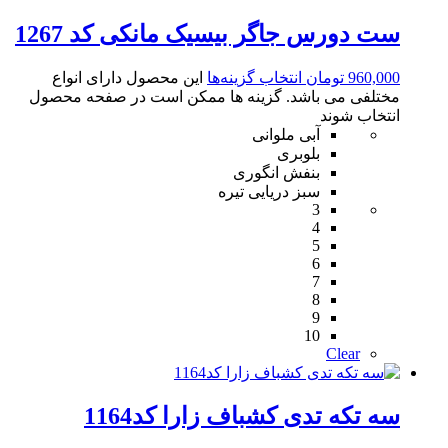
ست دورس جاگر بیسیک مانکی کد 1267
960,000
تومان
انتخاب گزینه‌ها
این محصول دارای انواع
مختلفی می باشد. گزینه ها ممکن است در صفحه محصول
انتخاب شوند
آبی ملوانی
بلوبری
بنفش انگوری
سبز دریایی تیره
3
4
5
6
7
8
9
10
Clear
سه تکه تدی کشباف زارا کد1164