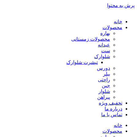
پرش به محتوا
خانه
محصولات
بهاره
محصولات زمستانی
عیدانه
ست
شلوارک
تیشرت شلوارک
دورس
بیلر
راحتی
جین
شلوار
پیراهن
تخفیف ویژه
درباره ما
تماس با ما
خانه
محصولات
بهاره