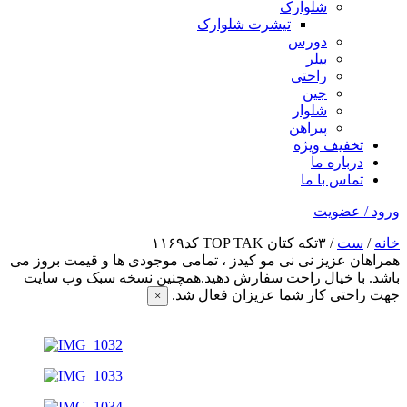
شلوارک
تیشرت شلوارک
دورس
بیلر
راحتی
جین
شلوار
پیراهن
تخفیف ویژه
درباره ما
تماس با ما
ورود / عضویت
خانه
/
ست
/ ۳تکه کتان TOP TAK کد۱۱۶۹
همراهان عزیز نی نی مو کیدز
، تمامی موجودی ها و قیمت بروز می
باشد. با خیال راحت سفارش دهید.همچنین نسخه سبک وب سایت
جهت راحتی کار شما عزیزان فعال شد.
×