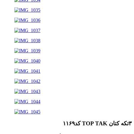
۳تکه کتان TOP TAK کد۱۱۶۹