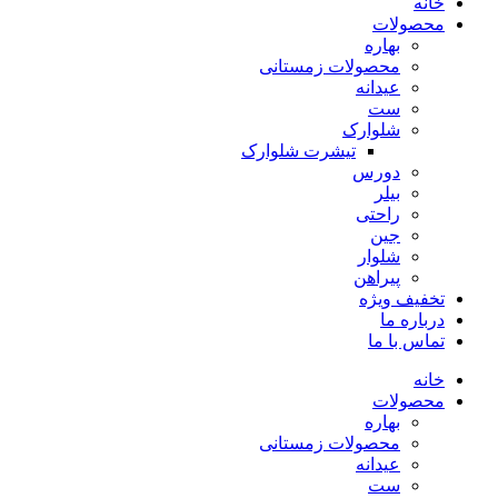
خانه
محصولات
بهاره
محصولات زمستانی
عیدانه
ست
شلوارک
تیشرت شلوارک
دورس
بیلر
راحتی
جین
شلوار
پیراهن
تخفیف ویژه
درباره ما
تماس با ما
خانه
محصولات
بهاره
محصولات زمستانی
عیدانه
ست