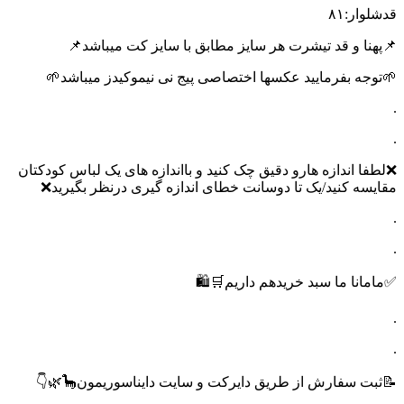
قدشلوار:۸۱
📌پهنا و قد تیشرت هر سایز مطابق با سایز کت میباشد📌
🌱توجه بفرمایید عکسها اختصاصی پیج نی نیموکیدز میباشد🌱
.
.
❌لطفا اندازه هارو دقیق چک کنید و بااندازه های یک لباس کودکتان
مقایسه کنید/یک تا دوسانت خطای اندازه گیری درنظر بگیرید❌
.
.
✅مامانا ما سبد خریدهم داریم🛒🛍️
.
.
📝ثبت سفارش از طریق دایرکت و سایت دایناسوریمون🦕🌿👇