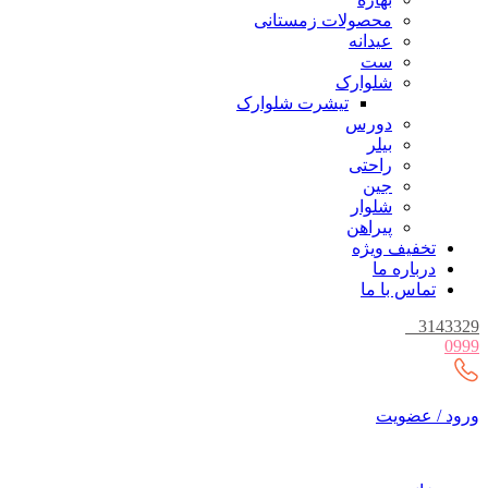
محصولات زمستانی
عیدانه
ست
شلوارک
تیشرت شلوارک
دورس
بیلر
راحتی
جین
شلوار
پیراهن
تخفیف ویژه
درباره ما
تماس با ما
_
3143329
0999
ورود / عضویت