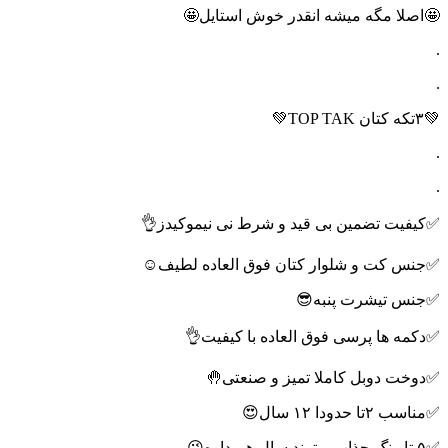
🤩اصلا مگه میشه انقدر خوش استایل🤩
.
.
💚۳تکه کتان TOP TAK💚
.
.
✅کیفیت تضمین بی قید و شرط نی نیموکیدز👌
✅جنس کت و شلوار کتان فوق العاده لطیف☺️
✅جنس تیشرت پنبه😎
✅دکمه ها پرسی فوق العاده با کیفیت👌
✅دوخت دوبل کاملا تمیز و صنعتی🤚
✅مناسب ۲تا حدودا ۱۲ سال😍
✅۵ تا رنگ جذاب و ترند سال هم داره😉