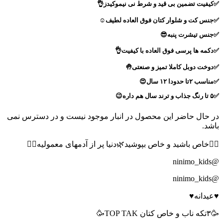
✅کیفیت تضمین بی قید و شرط نی نیموکیدز👌
✅جنس کت و شلوار کتان فوق العاده لطیف☺️
✅جنس تیشرت پنبه😎
✅دکمه ها پرسی فوق العاده با کیفیت👌
✅دوخت دوبل کاملا تمیز و صنعتی🤚
✅مناسب ۲تا حدودا ۱۲ سال😍
✅۵ تا رنگ جذاب و ترند سال هم داره😉
در حال حاضر این محصول در انبار موجود نیست و در دسترس نمی
باشد.
🙋‍♀️خاص باشید و خاص بپوشید🌿دنیا پر از آدمهای معمولیه🙋‍♀️
@ninimo_kids
@ninimo_kids
♥️عیدانه♥️
🥳۳تکه ناب و خاص کتان TOP TAK🥳