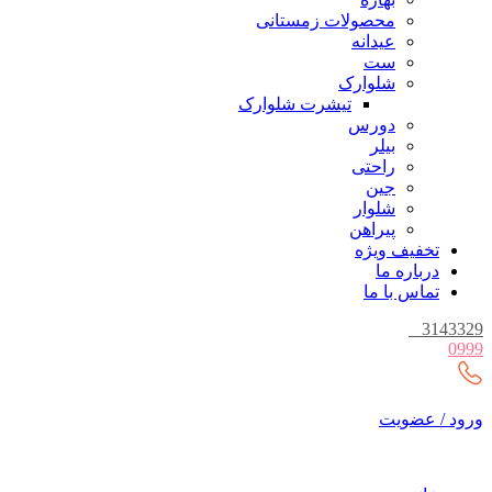
محصولات زمستانی
عیدانه
ست
شلوارک
تیشرت شلوارک
دورس
بیلر
راحتی
جین
شلوار
پیراهن
تخفیف ویژه
درباره ما
تماس با ما
_
3143329
0999
ورود / عضویت