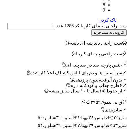
8
9
پاک کردن
ست راحتی پنبه ای کارینا کد 1286 عدد
افزودن به سبد خرید
🤩ست راحتی باید پنبه ای باشه🤩
.
🎈ست راحتی پنبه ای کارینا🎈
.
📌جنس پارچه صد در صد پنبه ای👌
📌سر آستین ها و دم پای لباس کشباف اعلا کار شده☝️
📌بدون آبرفت،بدون پرزدهی🤩
📌۶طرح جذاب و کودکانه داره😌
📌از حدودا ۱/۵سال تا ۱۰ سال سایز میشه😍
.
🎈ق نی نیمو👈۳۹۵تُ🎈
📌سایزبندی👇
سایز۲👈قدلباس:۳۶/پهنا:۳۱/آستین:۳۰/شلوار:۵۰
سایز۳👈قدلباس:۳۹/پهنا:۳۲/آستین:۳۱/شلوار:۵۴