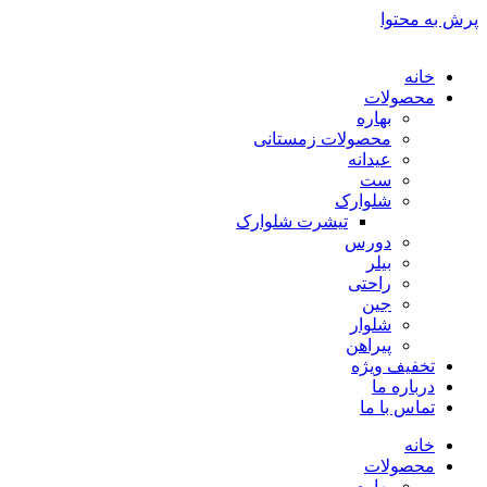
پرش به محتوا
خانه
محصولات
بهاره
محصولات زمستانی
عیدانه
ست
شلوارک
تیشرت شلوارک
دورس
بیلر
راحتی
جین
شلوار
پیراهن
تخفیف ویژه
درباره ما
تماس با ما
خانه
محصولات
بهاره