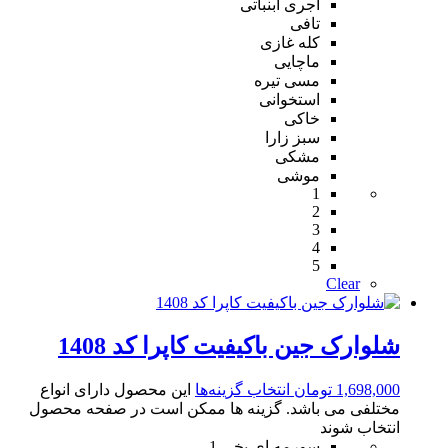
آجری آبنباتی
تافی
کله غازی
ماچایی
مسی تیره
استخوانی
خاکی
سبز زارا
مشکی
موشی
1
2
3
4
5
Clear
شلوارک جین باکیفیت کاپرا کد 1408
1,698,000
تومان
انتخاب گزینه‌ها
این محصول دارای انواع
مختلفی می باشد. گزینه ها ممکن است در صفحه محصول
انتخاب شوند
سورمه ای یخی 1