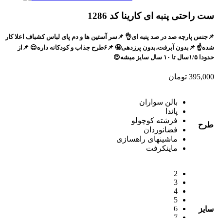
ست راحتی پنبه ای کارینا کد 1286
📌جنس پارچه صد در صد پنبه ای👌 📌سر آستین ها و دم پای لباس کشباف اعلا کار
شده☝️ 📌بدون آبرفت،بدون پرزدهی🤩 📌۶طرح جذاب و کودکانه داره😌 📌از
حدودا ۱/۵سال تا ۱۰ سال سایز میشه😍
395,000
تومان
بالن سواران
پاندا
فرشته کوچولو
طرح
فضانوردان
ماشینهای راهسازی
ماینکرفت
2
3
4
5
6
سایز
7