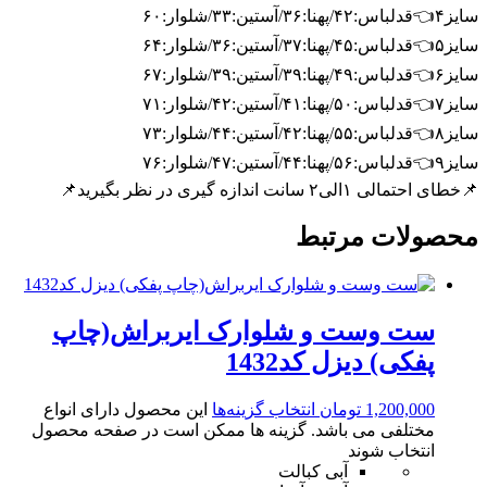
سایز۴👈قدلباس:۴۲/پهنا:۳۶/آستین:۳۳/شلوار:۶۰
سایز۵👈قدلباس:۴۵/پهنا:۳۷/آستین:۳۶/شلوار:۶۴
سایز۶👈قدلباس:۴۹/پهنا:۳۹/آستین:۳۹/شلوار:۶۷
سایز۷👈قدلباس:۵۰/پهنا:۴۱/آستین:۴۲/شلوار:۷۱
سایز۸👈قدلباس:۵۵/پهنا:۴۲/آستین:۴۴/شلوار:۷۳
سایز۹👈قدلباس:۵۶/پهنا:۴۴/آستین:۴۷/شلوار:۷۶
📌خطای احتمالی ۱الی۲ سانت اندازه گیری در نظر بگیرید📌
محصولات مرتبط
ست وست و شلوارک ایربراش(چاپ
پفکی) دیزل کد1432
1,200,000
تومان
انتخاب گزینه‌ها
این محصول دارای انواع
مختلفی می باشد. گزینه ها ممکن است در صفحه محصول
انتخاب شوند
آبی کبالت