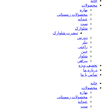
خانه
محصولات
بهاره
محصولات زمستانی
عیدانه
ست
شلوارک
تیشرت شلوارک
دورس
بیلر
راحتی
جین
شلوار
پیراهن
تخفیف ویژه
درباره ما
تماس با ما
خانه
محصولات
بهاره
محصولات زمستانی
عیدانه
ست