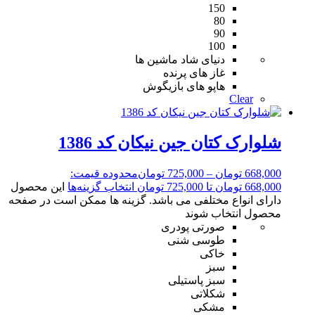
150
80
90
100
دنیای شاد ماشین ها
غاز های پرنده
هاپو های بازیگوش
Clear
شلوارک کتان جین نیکان کد 1386
668,000
تومان
–
725,000
تومان
محدوده قیمت:
668,000 تومان تا 725,000 تومان
انتخاب گزینه‌ها
این محصول
دارای انواع مختلفی می باشد. گزینه ها ممکن است در صفحه
محصول انتخاب شوند
صورتی پودری
طوسی شنی
خاکی
سبز
سبز پاستیلی
شکلاتی
مشکی