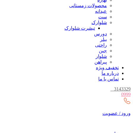
محصولات زمستانی
عیدانه
ست
شلوارک
تیشرت شلوارک
دورس
بیلر
راحتی
جین
شلوار
پیراهن
تخفیف ویژه
درباره ما
تماس با ما
_
3143329
0999
ورود / عضویت