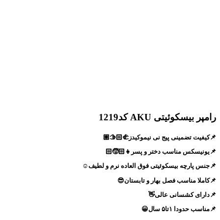
رامپر بیسکوئیتی AKU کد1219
📌کیفیت تضمینی پیج نی نیموکیدز🫱🏻‍🫲🏽
📌یونیسکس مناسب دختر و پسر👧🏻🧒🏻
📌جنس پارچه بیسکوئیتی فوق العاده نرم و لطیف☺️
📌کاملا مناسب فصل بهار و تابستان😎
📌دارای کشسانی عالی👋
📌مناسب حدودا ۱تا۵ سال😀