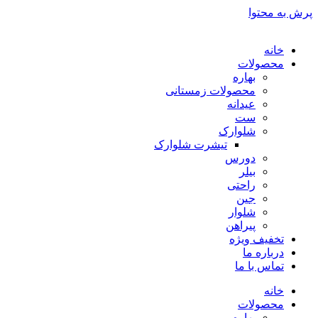
پرش به محتوا
خانه
محصولات
بهاره
محصولات زمستانی
عیدانه
ست
شلوارک
تیشرت شلوارک
دورس
بیلر
راحتی
جین
شلوار
پیراهن
تخفیف ویژه
درباره ما
تماس با ما
خانه
محصولات
بهاره