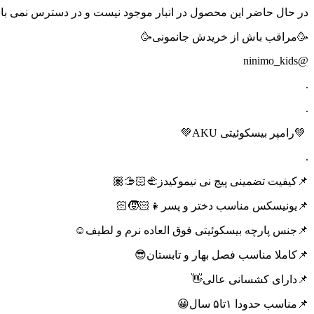
در حال حاضر این محصول در انبار موجود نیست و در دسترس نمی با
🥳مراقب باش از خریدش جانمونی🥳
@ninimo_kids
.
.
💚رامپر بیسکوئیتی AKU💚
.
📌کیفیت تضمینی پیج نی نیموکیدز🫱🏻‍🫲🏽
📌یونیسکس مناسب دختر و پسر👧🏻🧒🏻
📌جنس پارچه بیسکوئیتی فوق العاده نرم و لطیف☺️
📌کاملا مناسب فصل بهار و تابستان😎
📌دارای کشسانی عالی👋
📌مناسب حدودا ۱تا۵ سال😀