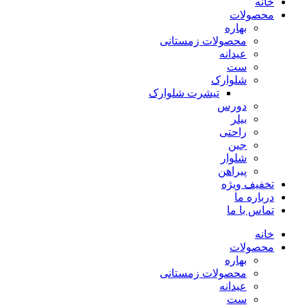
خانه
محصولات
بهاره
محصولات زمستانی
عیدانه
ست
شلوارک
تیشرت شلوارک
دورس
بیلر
راحتی
جین
شلوار
پیراهن
تخفیف ویژه
درباره ما
تماس با ما
خانه
محصولات
بهاره
محصولات زمستانی
عیدانه
ست