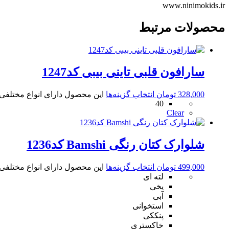
www.ninimokids.ir
محصولات مرتبط
سارافون قلبی تاینی بیبی کد1247
328,000
تومان
انتخاب گزینه‌ها
این محصول دارای انواع مختلف
40
Clear
شلوارک کتان رنگی Bamshi کد1236
499,000
تومان
انتخاب گزینه‌ها
این محصول دارای انواع مختلف
لته ای
یخی
آبی
استخوانی
پنککی
خاکستری