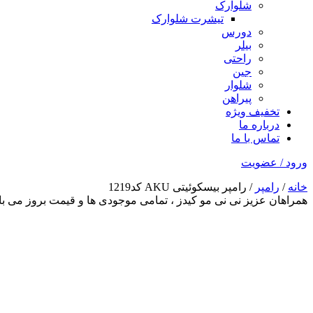
شلوارک
تیشرت شلوارک
دورس
بیلر
راحتی
جین
شلوار
پیراهن
تخفیف ویژه
درباره ما
تماس با ما
ورود / عضویت
خانه
/
رامپر
/ رامپر بیسکوئیتی AKU کد1219
همراهان عزیز نی نی مو کیدز
، تمامی موجودی ها و قیمت بروز می 